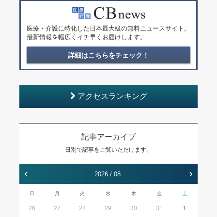
医療・介護に特化した日本最大級の無料ニュースサイト。
最新情報を幅広くイチ早くお届けします。
詳細はこちらをチェック！
アクセスランキング
記事アーカイブ
日別で記事をご覧いただけます。
‹
›
2026 / 08
日
月
火
水
木
金
土
26
27
28
29
30
31
1