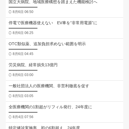
国立大病院、地域医療構想を踏まえた機能検討へ
8月6日 06:50
停電で医療機器使えない EV車を“非常用電源”に
8月6日 06:25
OTC類似薬、追加負担求めない範囲を明示
8月6日 04:45
労災病院、経常損失13億円
8月6日 03:00
一般社団法人の医療機関、非営利徹底を促す
8月5日 03:05
全医療機関の1割超がリフィル発行、24年度に
8月4日 07:56
特定健診実施率、初の6割超え 24年度