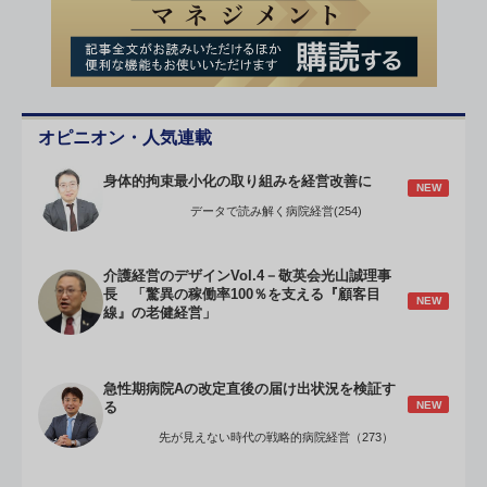
オピニオン・人気連載
身体的拘束最小化の取り組みを経営改善に
NEW
データで読み解く病院経営(254)
介護経営のデザインVol.4－敬英会光山誠理事
長 「驚異の稼働率100％を支える『顧客目
NEW
線』の老健経営」
急性期病院Aの改定直後の届け出状況を検証す
NEW
る
先が見えない時代の戦略的病院経営（273）