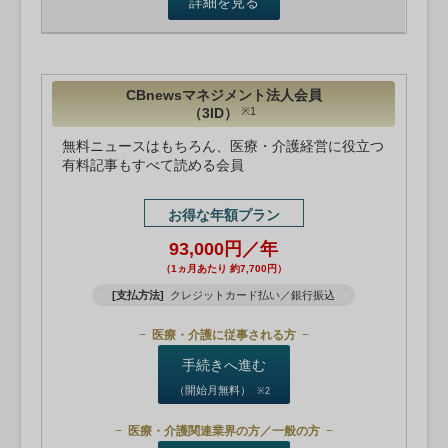
詳細を見る
CBnewsマネジメント法人会員
（3ID）
※1
無料ニュースはもちろん、医療・介護経営に役立つ
有料記事もすべて読める会員
お得な年額プラン
93,000円／年
（1ヵ月あたり 約7,700円）
[支払方法]
クレジットカード払い／銀行振込
医療・介護に従事される方
手続きへ進む
（開始月無料）
※2
医療・介護関連業界の方／一般の方