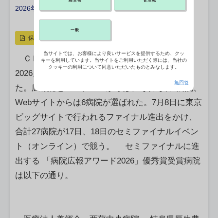
経営者
管理職
2026年06月02日 11:50
X ポスト
リンクをコピー
一般
保存
当サイトでは、お客様により良いサービスを提供するため、クッ
ＣＢｎｅｗｓは2日、 「病院広報アワード
キーを利用しています。当サイトをご利用いただく際には、当社の
クッキーの利用について同意いただいたものとみなします。
2026」 セミファイナルに進出する病院を決定し
無回答
た。広報誌とSNS、VHPからは、それぞれ7病院、
Webサイトからは6病院が選ばれた。7月8日に東京
ビッグサイトで行われるファイナル進出をかけ、
合計27病院が17日、18日のセミファイナルイベン
ト（オンライン）で競う。 セミファイナルに進
出する 「病院広報アワード2026」優秀賞受賞病院
は以下の通り。