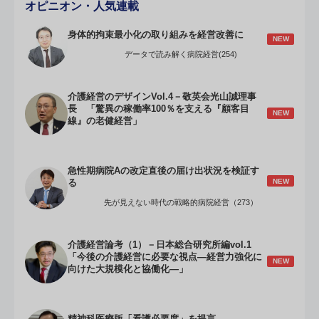
オピニオン・人気連載
身体的拘束最小化の取り組みを経営改善に
NEW
データで読み解く病院経営(254)
介護経営のデザインVol.4－敬英会光山誠理事
長 「驚異の稼働率100％を支える『顧客目
NEW
線』の老健経営」
急性期病院Aの改定直後の届け出状況を検証す
NEW
る
先が見えない時代の戦略的病院経営（273）
介護経営論考（1）－日本総合研究所編vol.1
「今後の介護経営に必要な視点―経営力強化に
NEW
向けた大規模化と協働化―」