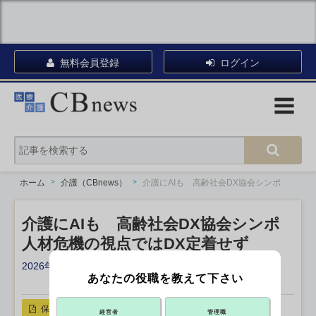
無料会員登録
ログイン
ホーム
介護（CBnews）
介護にAIも 高齢社会DX協会シンポ
介護にAIも 高齢社会DX協会シンポ
人材危機の視点ではDX定着せず
2026年07月08日 10:30
あなたの役職を教えて下さい
X ポスト
リンクをコピー
保存
経営者
管理職