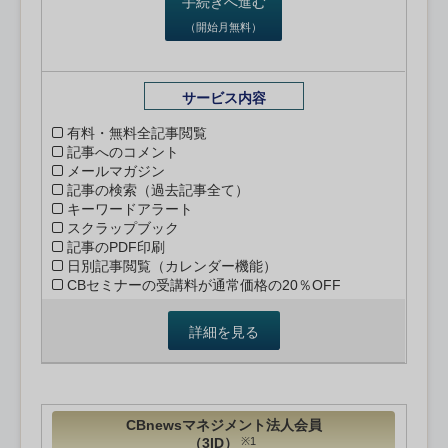
手続きへ進む
（開始月無料）
サービス内容
有料・無料全記事閲覧
記事へのコメント
メールマガジン
記事の検索（過去記事全て）
キーワードアラート
スクラップブック
記事のPDF印刷
日別記事閲覧（カレンダー機能）
CBセミナーの受講料が通常価格の20％OFF
詳細を見る
CBnewsマネジメント法人会員
（3ID）
※1