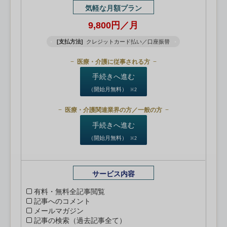
気軽な月額プラン
9,800円／月
[支払方法]
クレジットカード払い／口座振替
医療・介護に従事される方
手続きへ進む
（開始月無料）
※2
医療・介護関連業界の方／一般の方
手続きへ進む
（開始月無料）
※2
サービス内容
有料・無料全記事閲覧
記事へのコメント
メールマガジン
記事の検索（過去記事全て）