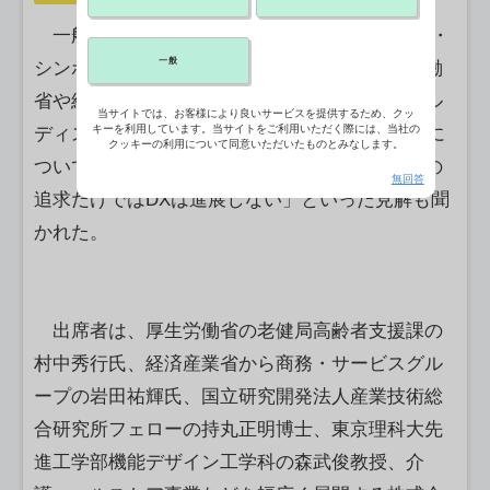
一般社団法人高齢社会DX協会の設立記念式典・
一般
シンポジウムが２日、都内で開催され、厚生労働
省や経済産業省、介護事業者の代表らが、パネル
当サイトでは、お客様により良いサービスを提供するため、クッ
キーを利用しています。当サイトをご利用いただく際には、当社の
ディスカッションで2040年問題との向き合い方に
クッキーの利用について同意いただいたものとみなします。
ついて意見を交わした。議論の中で、「効率性の
無回答
追求だけではDXは進展しない」といった見解も聞
かれた。
出席者は、厚生労働省の老健局高齢者支援課の
村中秀行氏、経済産業省から商務・サービスグル
ープの岩田祐輝氏、国立研究開発法人産業技術総
合研究所フェローの持丸正明博士、東京理科大先
進工学部機能デザイン工学科の森武俊教授、介