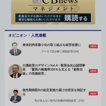
オピニオン・人気連載
身体的拘束最小化の取り組みを経営改善に
NEW
データで読み解く病院経営(254)
介護経営のデザインVol.4－敬英会光山誠理事
長 「驚異の稼働率100％を支える『顧客目
NEW
線』の老健経営」
急性期病院Aの改定直後の届け出状況を検証す
NEW
る
先が見えない時代の戦略的病院経営（273）