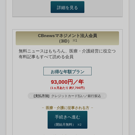
詳細を見る
CBnewsマネジメント法人会員
（3ID）
※1
無料ニュースはもちろん、医療・介護経営に役立つ
有料記事もすべて読める会員
お得な年額プラン
93,000円／年
（1ヵ月あたり 約7,700円）
[支払方法]
クレジットカード払い／銀行振込
医療・介護に従事される方
手続きへ進む
（開始月無料）
※2