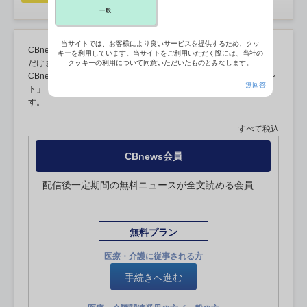
一般
当サイトでは、お客様により良いサービスを提供するため、クッ
CBnews無料会員に登録するとサービスの一部が無料でご利用いた
キーを利用しています。当サイトをご利用いただく際には、当社の
だけます。
クッキーの利用について同意いただいたものとみなします。
CBnews マネジメント有料会員に登録すると「CBnews マネジメン
無回答
ト」「CBnews」においてすべてのサービスがご利用いただけま
す。
すべて税込
CBnews会員
配信後一定期間の無料ニュースが全文読める会員
無料プラン
医療・介護に従事される方
手続きへ進む