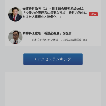
介護経営論考（1）－日本総合研究所編vol.1
「今後の介護経営に必要な視点―経営力強化に
NEW
向けた大規模化と協働化―」
精神科医療版「看護必要度」を提言
北村立の言いたい放談 この先の精神医療（5）
アクセスランキング