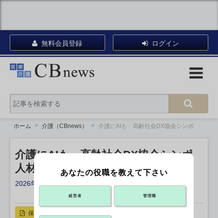
無料会員登録
ログイン
ホーム
介護（CBnews）
介護にAIも 高齢社会DX協会シンポ
介護にAIも 高齢社会DX協会シンポ
人材危機の視点ではDX定着せず
あなたの役職を教えて下さい
2026年07月08日 10:30
X ポスト
リンクをコピー
経営者
管理職
保存