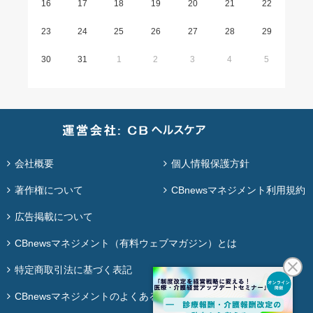
16
17
18
19
20
21
22
23
24
25
26
27
28
29
30
31
1
2
3
4
5
会社概要
個人情報保護方針
著作権について
CBnewsマネジメント利用規約
広告掲載について
CBnewsマネジメント（有料ウェブマガジン）とは
特定商取引法に基づく表記
CBnewsマネジメントのよくある質問