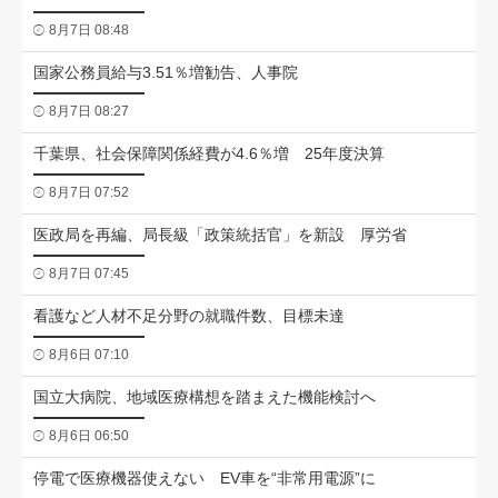
8月7日 08:48
国家公務員給与3.51％増勧告、人事院
8月7日 08:27
千葉県、社会保障関係経費が4.6％増 25年度決算
8月7日 07:52
医政局を再編、局長級「政策統括官」を新設 厚労省
8月7日 07:45
看護など人材不足分野の就職件数、目標未達
8月6日 07:10
国立大病院、地域医療構想を踏まえた機能検討へ
8月6日 06:50
停電で医療機器使えない EV車を“非常用電源”に