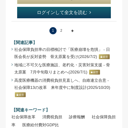
ログインして全文を読む
1
2
【関連記事】
社会保障負担率の目標検討で「医療崩壊を危惧」 - 日
医会長が反対姿勢 骨太原案を受け(2026/7/2)
経営
地域に不可欠な医療施設、老朽化・災害対策支援 - 骨
太原案 7月中旬取りまとめへ(2026/7/1)
経営
高度医療機器の消費税負担見直しへ、自維連立合意 -
社会保障13の改革 来年度中に制度設計(2025/10/20)
経営
【関連キーワード】
社会保障改革
消費税負担
診療報酬
社会保障負担
率
医療給付費対GDP比