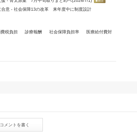
 骨太原案 7月中旬取りまとめへ(2026/7/1)
経営
意 - 社会保障13の改革 来年度中に制度設計
消費税負担
診療報酬
社会保障負担率
医療給付費対
コメントを書く