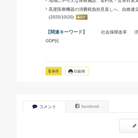
地域に不可欠な医療施設、老朽化・災害対策支援 -
高度医療機器の消費税負担見直しへ、自維連立合
(2025/10/20)
経営
【関連キーワード】
社会保障改革
GDP比
保存
印刷用
facebook
コメント