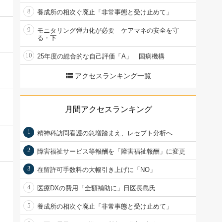
8
養成所の相次ぐ廃止「非常事態と受け止めて」
9
モニタリング弾力化が必要 ケアマネの安全を守
る・下
10
25年度の総合的な自己評価「A」 国病機構
アクセスランキング一覧
月間アクセスランキング
1
精神科訪問看護の急増踏まえ、レセプト分析へ
2
障害福祉サービス等報酬を「障害福祉報酬」に変更
3
在留許可手数料の大幅引き上げに「NO」
4
医療DXの費用「全額補助に」日医長島氏
5
養成所の相次ぐ廃止「非常事態と受け止めて」