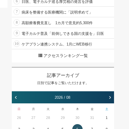
6
日医、電子カルテ巡る厚労相の発言を評価
7
病床を整備する医療機関に「説明求めて」
8
高額療養費見直し 1カ月で意見約5,300件
9
電子カルテ普及「前倒しできる国の支援を」日医
10
ケアプラン連携システム、1月にWEB移行
アクセスランキング一覧
記事アーカイブ
日別で記事をご覧いただけます。
‹
›
2026 / 08
日
月
火
水
木
金
土
26
27
28
29
30
31
1