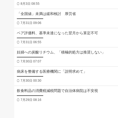
8月3日 08:55
「全国値」未満は緩和検討 厚労省
7月31日 09:06
ベア評価料、基準未達になった翌月から算定不可
7月31日 06:55
妊婦への炭酸リチウム、「積極的処方は推奨しない」
7月30日 07:07
病床を整備する医療機関に「説明求めて」
7月30日 00:30
飲食料品の消費税減税問題で自治体病院は不安視
7月29日 08:16