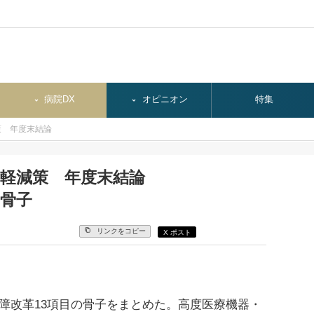
病院DX
オピニオン
特集
策 年度末結論
軽減策 年度末結論
骨子
リンクをコピー
X ポスト
障改革13項目の骨子をまとめた。高度医療機器・