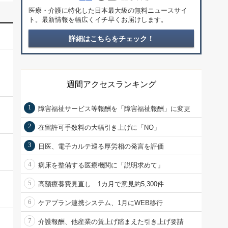
医療・介護に特化した日本最大級の無料ニュースサイ
ト。最新情報を幅広くイチ早くお届けします。
詳細はこちらをチェック！
週間アクセスランキング
1
障害福祉サービス等報酬を「障害福祉報酬」に変更
2
在留許可手数料の大幅引き上げに「NO」
3
日医、電子カルテ巡る厚労相の発言を評価
4
病床を整備する医療機関に「説明求めて」
5
高額療養費見直し 1カ月で意見約5,300件
6
ケアプラン連携システム、1月にWEB移行
7
介護報酬、他産業の賃上げ踏まえた引き上げ要請