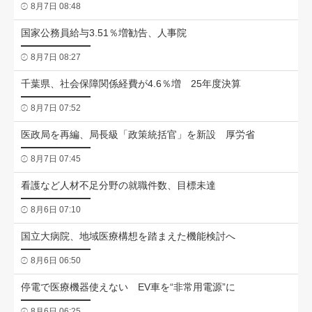
8月7日 08:48
国家公務員給与3.51％増勧告、人事院
8月7日 08:27
千葉県、社会保障関係経費が4.6％増 25年度決算
8月7日 07:52
医政局を再編、局長級「政策統括官」を新設 厚労省
8月7日 07:45
看護など人材不足分野の就職件数、目標未達
8月6日 07:10
国立大病院、地域医療構想を踏まえた機能検討へ
8月6日 06:50
停電で医療機器使えない EV車を“非常用電源”に
8月6日 06:25