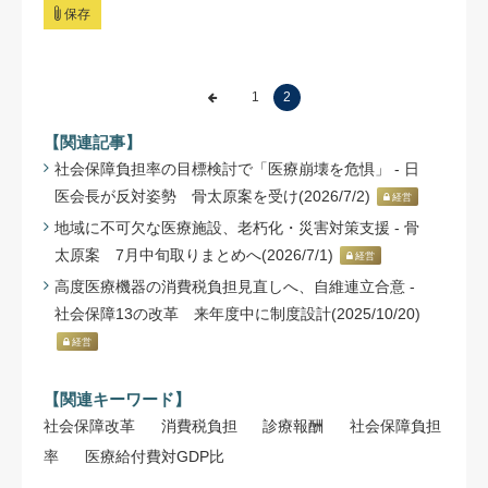
保存
1
2
【関連記事】
社会保障負担率の目標検討で「医療崩壊を危惧」 - 日
医会長が反対姿勢 骨太原案を受け(2026/7/2)
経営
地域に不可欠な医療施設、老朽化・災害対策支援 - 骨
太原案 7月中旬取りまとめへ(2026/7/1)
経営
高度医療機器の消費税負担見直しへ、自維連立合意 -
社会保障13の改革 来年度中に制度設計(2025/10/20)
経営
【関連キーワード】
社会保障改革
消費税負担
診療報酬
社会保障負担
率
医療給付費対GDP比