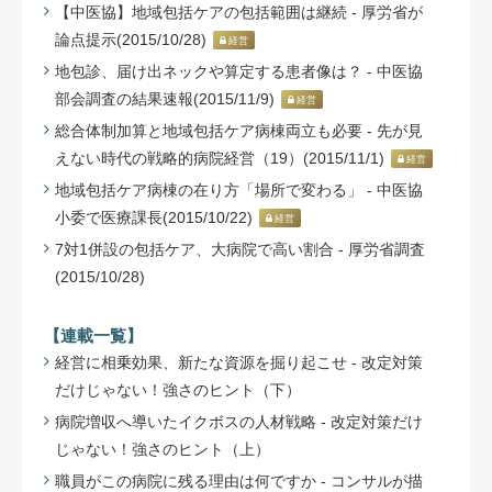
【中医協】地域包括ケアの包括範囲は継続 - 厚労省が
論点提示(2015/10/28)
経営
地包診、届け出ネックや算定する患者像は？ - 中医協
部会調査の結果速報(2015/11/9)
経営
総合体制加算と地域包括ケア病棟両立も必要 - 先が見
えない時代の戦略的病院経営（19）(2015/11/1)
経営
地域包括ケア病棟の在り方「場所で変わる」 - 中医協
小委で医療課長(2015/10/22)
経営
7対1併設の包括ケア、大病院で高い割合 - 厚労省調査
(2015/10/28)
【連載一覧】
経営に相乗効果、新たな資源を掘り起こせ - 改定対策
だけじゃない！強さのヒント（下）
病院増収へ導いたイクボスの人材戦略 - 改定対策だけ
じゃない！強さのヒント（上）
職員がこの病院に残る理由は何ですか - コンサルが描