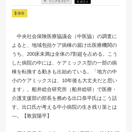
リンクをコピー
X ポスト
保存
中央社会保険医療協議会（中医協）の調査に
よると、地域包括ケア病棟の届け出医療機関の
うち、200床未満は全体の7割超を占める。こう
した病院の中には、ケアミックス型の一部の病
棟を転換する動きも出始めている。「地方の中
小のケアミックスは、10年後も大丈夫だと思い
ます」。船井総合研究所（船井総研）で医療・
介護支援部の部長を務める出口恭平氏はこう話
す。出口氏が考える中小病院の生き残り策とは
―。【敦賀陽平】