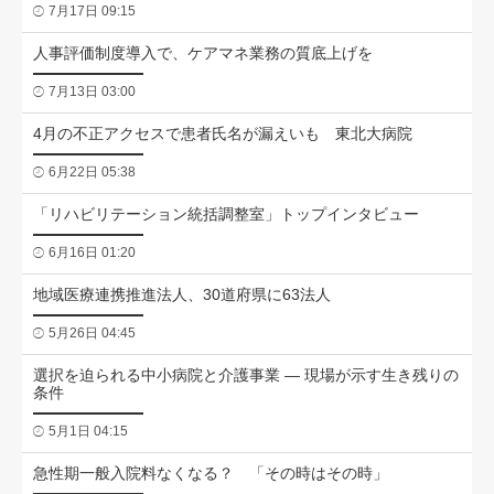
7月17日 09:15
人事評価制度導入で、ケアマネ業務の質底上げを
7月13日 03:00
4月の不正アクセスで患者氏名が漏えいも 東北大病院
6月22日 05:38
「リハビリテーション統括調整室」トップインタビュー
6月16日 01:20
地域医療連携推進法人、30道府県に63法人
5月26日 04:45
選択を迫られる中小病院と介護事業 ― 現場が示す生き残りの
条件
5月1日 04:15
急性期一般入院料なくなる？ 「その時はその時」