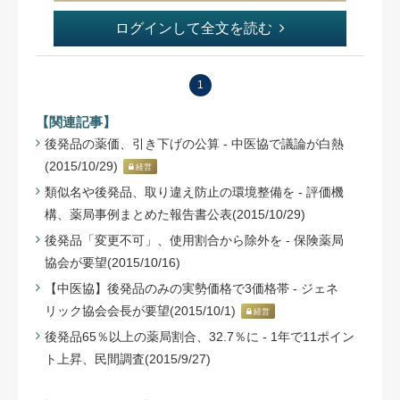
ログインして全文を読む
1
【関連記事】
後発品の薬価、引き下げの公算 - 中医協で議論が白熱
(2015/10/29)
経営
類似名や後発品、取り違え防止の環境整備を - 評価機
構、薬局事例まとめた報告書公表(2015/10/29)
後発品「変更不可」、使用割合から除外を - 保険薬局
協会が要望(2015/10/16)
【中医協】後発品のみの実勢価格で3価格帯 - ジェネ
リック協会会長が要望(2015/10/1)
経営
後発品65％以上の薬局割合、32.7％に - 1年で11ポイン
ト上昇、民間調査(2015/9/27)