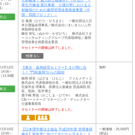
人材確保！ 魅力的な職場をどう作るか ～
00（13：
厚生労働省 委託事業 介護分野における人
場）
材確保のための雇用管理改善推進事業（中
国・四国ブロック）～
松山
左 敬真（ひだり・ひろまさ） 一般社団法人日
本介護協会理事長／株式会社いきいきらいふ代
表取締役会長
糠谷 和弘（ぬかや・かずひろ） 株式会社スタ
ーコンサルティンググループ代表取締役／雇用
管理改善企画委員会委員
※セミナーの開催は終了しました。
年2月12日
無料
【東京・薬局経営セミナー】まだ間に合
14:00～
う！ "門前薬局"からの脱却
0（13:30開
狭間 研至（はざま・けんじ） ファルメディコ
株式会社 代表取締役社長、一般社団法人日本在
宅薬学会 理事長、医療法人嘉健会 思温病院 院
東京
長、医師、医学博士
鹿子嶋 秀哉（かごしま・ひでや） 株式会社
CBパートナーズ マネージング・ディレクター
介護事業部長
※セミナーの開催は終了しました。
年2月10日
一般価格：25,000円
【日本理学療法士協会 平成28年度 管理者研
10:00～
(税込)
修会】新年度に向けて今だから活きる！ 人