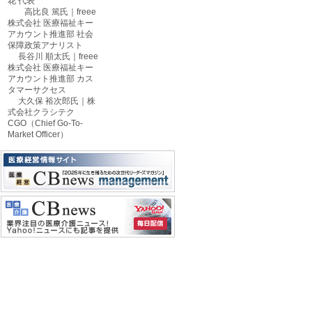
花 代表
高比良 篤氏｜freee
株式会社 医療福祉キー
アカウント推進部 社会
保障政策アナリスト
長谷川 順太氏｜freee
株式会社 医療福祉キー
アカウント推進部 カス
タマーサクセス
大久保 裕次郎氏｜株
式会社クラシテク
CGO（Chief Go-To-
Market Officer）