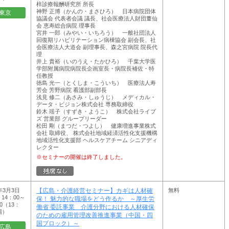
梓診療報酬研究所 所長
神野 正博（かんの・まさひろ） 日本病院団体
東京
協議会 代表者会議 議長、社会医療法人財団董仙
会 恵寿総合病院 理事長
宮井 一郎（みやい・いちろう） 一般社団法人
回復期リハビリテーション病棟協会 副会長、社
会医療法人大道会 副理事長、森之宮病院 院長代
理
井上 貴裕（いのうえ・たかひろ） 千葉大学医
学部附属病院病院長企画室長・病院長補佐・特
任教授
徳島 光一（とくしま・こういち） 医療法人寿
芳会 芳野病院 看護部副部長
浅見 修二（あさみ・しゅうじ） メディカル・
データ・ビジョン株式会社 専務取締役
鈴木 瑶子（すずき・ようこ） 株式会社ライブ
ズ 営業部 グループリーダー
松田 剛（まつだ・つよし） 健康増進事業株式
会社 取締役、 株式会社地域経済活性化支援機構
地域活性化支援部 ヘルスケアチーム シニアディ
レクター
※セミナーの開催は終了しました。
7年3月3日
無料
【広島・介護経営セミナー】カギは人材確
14：00～
保！ 魅力的な職場をどう作るか ～厚生労
00（13：
働省 委託事業 介護分野における人材確保
場）
のための雇用管理改善推進事業（中国・四
国ブロック）～
広島