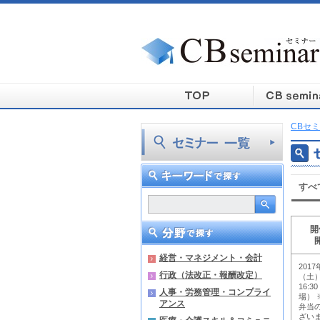
CBセミ
すべ
開
経営・マネジメント・会計
2017
行政（法改正・報酬改定）
（土）
16:3
人事・労務管理・コンプライ
場） 
アンス
弁当
ざい