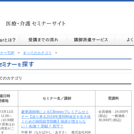
ナーTOP
>
すべてのカテゴリ
>
てのカテゴリ
催日時
セミナー名／講師
受講料
開催地
年3月11日
会員価格：24,000円
豪華講師陣によるCBnewsプレミアムセミ
11:00～
(税込) 一般価格：
ナー【迫り来る2018年度同時改定を生き抜
0（10:30開
30,000円 (税込)
くための病院経営戦略】病床が埋まらな
※昼食はお
い！ 転換？ 閉鎖？ 死守？
の用意がご
中林 梓（なかばやし・あずさ） 株式会社ASK
ます