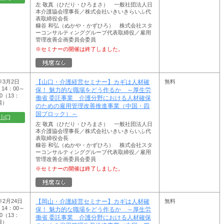
左 敬真（ひだり・ひろまさ） 一般社団法人日
本介護協会理事長／株式会社いきいきらいふ代
表取締役会長
糠谷 和弘（ぬかや・かずひろ） 株式会社スタ
ーコンサルティンググループ代表取締役／雇用
管理改善企画委員会委員
※セミナーの開催は終了しました。
7年3月2日
無料
【山口・介護経営セミナー】カギは人材確
14：00～
保！ 魅力的な職場をどう作るか ～厚生労
00（13：
働省 委託事業 介護分野における人材確保
場）
のための雇用管理改善推進事業（中国・四
国ブロック）～
山口
左 敬真（ひだり・ひろまさ） 一般社団法人日
本介護協会理事長／株式会社いきいきらいふ代
表取締役会長
糠谷 和弘（ぬかや・かずひろ） 株式会社スタ
ーコンサルティンググループ代表取締役／雇用
管理改善企画委員会委員
※セミナーの開催は終了しました。
年2月24日
無料
【岡山・介護経営セミナー】カギは人材確
14：00～
保！ 魅力的な職場をどう作るか ～厚生労
00（13：
働省 委託事業 介護分野における人材確保
場）