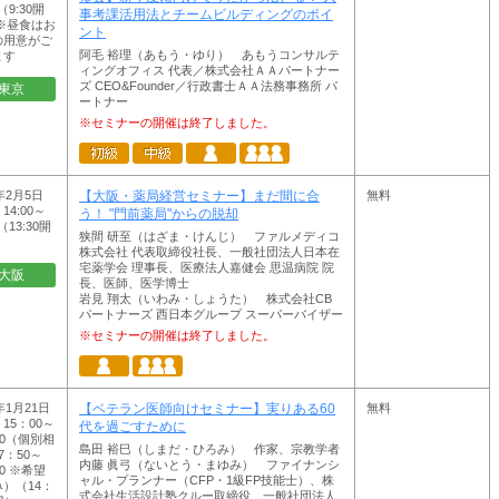
0（9:30開
事考課活用法とチームビルディングのポイ
※昼食はお
ント
の用意がご
阿毛 裕理（あもう・ゆり） あもうコンサルテ
ます
ィングオフィス 代表／株式会社ＡＡパートナー
ズ CEO&Founder／行政書士ＡＡ法務事務所 パ
東京
ートナー
※セミナーの開催は終了しました。
7年2月5日
無料
【大阪・薬局経営セミナー】まだ間に合
14:00～
う！ "門前薬局"からの脱却
0（13:30開
狭間 研至（はざま・けんじ） ファルメディコ
株式会社 代表取締役社長、一般社団法人日本在
宅薬学会 理事長、医療法人嘉健会 思温病院 院
大阪
長、医師、医学博士
岩見 翔太（いわみ・しょうた） 株式会社CB
パートナーズ 西日本グループ スーパーバイザー
※セミナーの開催は終了しました。
年1月21日
無料
【ベテラン医師向けセミナー】実りある60
15：00～
代を過ごすために
40（個別相
島田 裕巳（しまだ・ひろみ） 作家、宗教学者
7：50～
内藤 眞弓（ないとう・まゆみ） ファイナンシ
30 ※希望
ャル・プランナー（CFP・1級FP技能士）、株
）（14：
式会社生活設計塾クルー取締役、一般社団法人