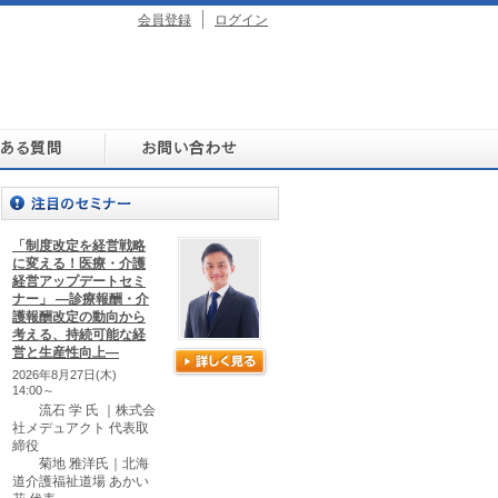
会員登録
ログイン
「制度改定を経営戦略
に変える！医療・介護
経営アップデートセミ
ナー」 ―診療報酬・介
護報酬改定の動向から
考える、持続可能な経
営と生産性向上―
2026年8月27日(木)
14:00～
流石 学 氏 ｜株式会
社メデュアクト 代表取
締役
菊地 雅洋氏｜北海
道介護福祉道場 あかい