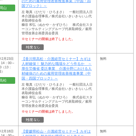
のための雇用管理改善推進事業（中国・四
国ブロック）～
岡山
左 敬真（ひだり・ひろまさ） 一般社団法人日
本介護協会理事長／株式会社いきいきらいふ代
表取締役会長
糠谷 和弘（ぬかや・かずひろ） 株式会社スタ
ーコンサルティンググループ代表取締役／雇用
管理改善企画委員会委員
※セミナーの開催は終了しました。
年2月23日
無料
【香川県高松・介護経営セミナー】カギは
14：00～
人材確保！ 魅力的な職場をどう作るか ～
00（13：
厚生労働省 委託事業 介護分野における人
場）
材確保のための雇用管理改善推進事業（中
国・四国ブロック）～
高松
左 敬真（ひだり・ひろまさ） 一般社団法人日
本介護協会理事長／株式会社いきいきらいふ代
表取締役会長
糠谷 和弘（ぬかや・かずひろ） 株式会社スタ
ーコンサルティンググループ代表取締役／雇用
管理改善企画委員会委員
※セミナーの開催は終了しました。
年2月18日
無料
【愛媛県松山・介護経営セミナー】カギは
14：00～