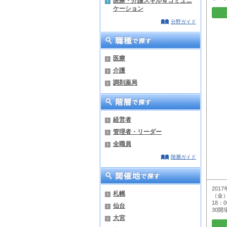
医療・介護スキル＆コミュニ
ケーション
分野ガイド
医療
介護
調剤薬局
経営者
管理者・リーダー
全職員
階層ガイド
201
札幌
（金）
18：
仙台
30開
大宮