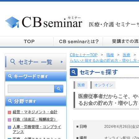
CBセミナーTOP
>
職種
>
医療
>
らないと損するお金の貯め方・増やし方
医療
オンライン
医療従事者だからこそ、や
るお金の貯め方・増やし方
経営・マネジメント・会計
行政（法改正・報酬改定）
■ 日時
2024年4月26日(金)20
人事・労務管理・コンプライ
アンス
■ 場所
オンライン配信（Zo