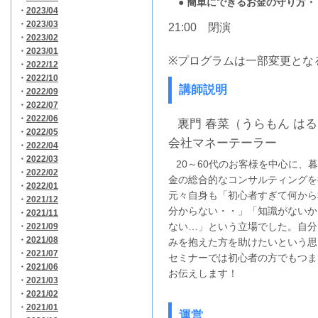
●
簡単にできるお金の守り方・
・
2023/04
・
2023/03
21:00 閉演
・
2023/02
・
2023/01
※プログラムは一部変更とな
・
2022/12
・
2022/10
講師説明
・
2022/09
・
2022/07
・
2022/06
裏門 春菜（うらもん はる
・
2022/05
会社マネーテーラー
・
2022/04
・
2022/03
20～60代のお客様を中心に、暮
・
2022/02
金の総合的なコンサルティングを
・
2022/01
元々自身も「初心者すぎて何から
・
2021/12
分からない・・」「知識がないか
・
2021/11
ない…」という立場でした。自分
・
2021/09
・
2021/08
みを抱えた方を助けたいという思
・
2021/07
セミナーでは初心者の方でもつま
・
2021/06
お伝えします！
・
2021/03
・
2021/02
・
2021/01
運営