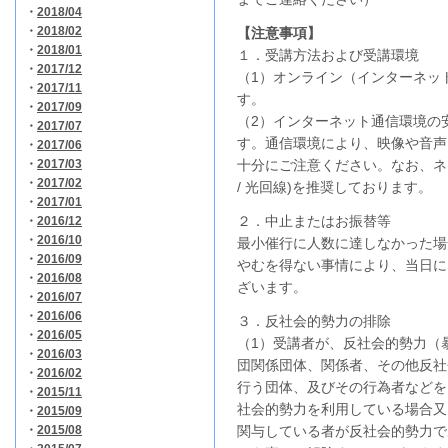
・
2018/04
・
2018/02
【注意事項】
・
2018/01
１．受講方法および受講環境
・
2017/12
（1）オンライン（インターネッ
・
2017/11
す。
・
2017/09
（2）インターネット通信環境の
・
2017/07
す。通信環境により、映像や音声
・
2017/06
・
2017/03
十分にご注意ください。なお、ネ
・
2017/02
/ 光回線)を推奨しております。
・
2017/01
２．中止またはお振替等
・
2016/12
・
2016/10
最小催行に人数に達しなかった場
・
2016/09
やむを得ない事情により、当日に
・
2016/08
ざいます。
・
2016/07
・
2016/06
３．反社会的勢力の排除
・
2016/05
（1）受講者が、反社会的勢力（
・
2016/03
団関係団体、関係者、その他反社
・
2016/02
行う団体、及びその行為者などを
・
2015/11
社会的勢力を利用している場合又
・
2015/09
・
2015/08
関与している者が反社会的勢力で