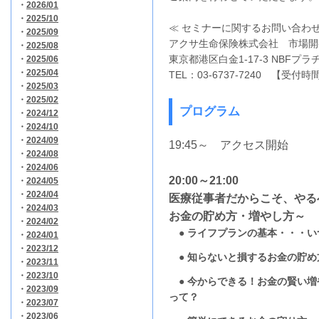
・
2026/01
・
2025/10
≪ セミナーに関するお問い合わせ
・
2025/09
アクサ生命保険株式会社 市場開
・
2025/08
東京都港区白金1-17-3 NBFプ
・
2025/06
・
2025/04
TEL：03-6737-7240 【受付時間
・
2025/03
・
2025/02
プログラム
・
2024/12
・
2024/10
・
2024/09
19:45～ アクセス開始
・
2024/08
・
2024/06
20:00～21:00
・
2024/05
・
2024/04
医療従事者だからこそ、やる
・
2024/03
お金の貯め方・増やし方～
・
2024/02
●
ライフプランの基本・・・い
・
2024/01
・
2023/12
●
知らないと損するお金の貯め
・
2023/11
・
2023/10
●
今からできる！お金の賢い増
・
2023/09
って？
・
2023/07
・
2023/06