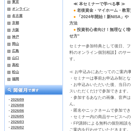
東京
≪ 本
セミナーで学べる事 ≫
オンライン
●
老後資金・マイホーム・教育
名古屋
●
「2024年開始！新NISA」
京都
方法
●
投資初心者向け！無理なく増
大阪
せ方”
神戸
岡山
セミナー参加特典として後日、フ
広島
料のオンライン個別相談】のサー
山口
す。
高松
≪ お申込みにあたってのご案内事
松山
・セミナーは事前お申込み制とな
福岡
・お申込みいただいた後、当日の
スいただくだけで参加できます。
・参加するあなたの画像、音声は
・
2026/09
ん。
・
2026/08
・匿名やニックネームで参加でき
・
2026/06
・
2026/05
・セミナー内の商品サービスへの
・
2026/03
・FP講師による無料の個別相談
・
2026/02
ご案内を行わせていただきます。