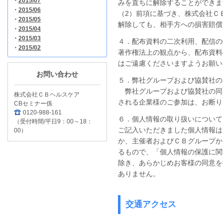
・
2015/07
みを直ちに解除することができま
・
2015/06
（2）前項に基づき、株式会社Ｃ
・
2015/05
解除しても、相手方への損害賠償
・
2015/04
・
2015/03
４．配布資料の二次利用、配信の
・
2015/02
著作権法上の観点から、配布資料
はご遠慮くださいますようお願い
お問い合わせ
５．弊社グループおよび協賛社の
弊社グループおよび協賛社の同
株式会社ＣＢヘルスケア
される企業様のご参加は、お断り
CBセミナー係
0120-988-161
６．個人情報の取り扱いについて
（受付時間/平日9：00～18：
ご記入いただきました個人情報は
00）
か、主催者およびＣＢグループか
るもので、「個人情報の保護に関
除き、あらかじめお客様の同意を
ありません。
交通アクセス