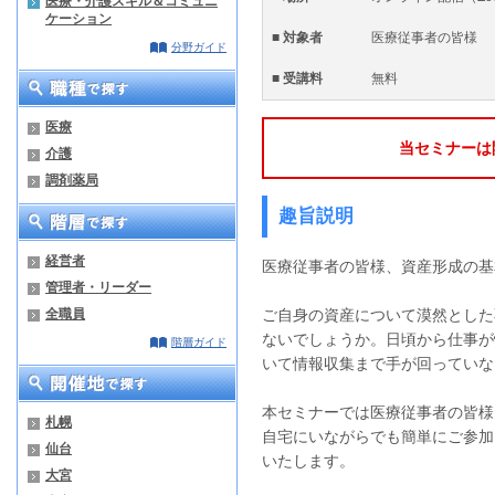
医療・介護スキル＆コミュニ
ケーション
■ 対象者
医療従事者の皆様
分野ガイド
■ 受講料
無料
医療
当セミナーは
介護
調剤薬局
趣旨説明
経営者
医療従事者の皆様、資産形成の基
管理者・リーダー
全職員
ご自身の資産について漠然とした
ないでしょうか。
日頃から仕事が
階層ガイド
いて情報収集まで手が回っていな
本セミナーでは医療従事者の皆様
札幌
自宅にいながらでも簡単にご参加
仙台
いたします。
大宮