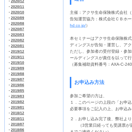
・
2020/12
・
2020/11
主催：アクサ生命保険株式会社（
・
2020/10
・
2020/09
告知運営協力：株式会社ＣＢホー
・
2020/08
hd.co.jp/
）
・
2020/07
・
2020/03
本セミナーはアクサ生命保険株式
・
2020/02
ディングスが告知・運営し、
アク
・
2020/01
ただし、参加者の受付登録・参加
・
2019/12
・
2019/11
ールディングスが責任を以って行
・
2019/10
（募集補助資料番号：
AXA-C-240
・
2019/09
・
2019/08
・
2019/07
お申込み方法
・
2019/06
・
2019/05
参加ご希望の方は、
・
2019/03
・
2019/02
１．このページの上段の「お申込
・
2019/01
必要事項をご記入の上、お申込み
・
2018/12
２．お申し込み完了後、弊社より
・
2018/11
・
2018/07
（3営業日経っても受講票が届
・
2018/06
までご連絡ください）