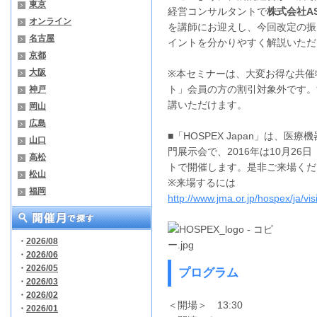
東京
経営コンサルタントで
株式会社A
オンライン
を講師にお迎えし、今回改定の振
名古屋
イントを分かりやすく解説いただ
京都
大阪
※本セミナーは、大変お得な共催特
ト」会員の方の割引対象外です。す
神戸
講いただけます。
岡山
広島
■「HOSPEX Japan」は、
山口
門展示会で、2016年は10月26
高松
トで開催します。是非ご来場くだ
松山
※来場するには
福岡
http://www.jma.or.jp/hospex/ja/visi
・
2026/08
・
2026/06
・
2026/05
プログラム
・
2026/03
・
2026/02
＜開場＞ 13:30
・
2026/01