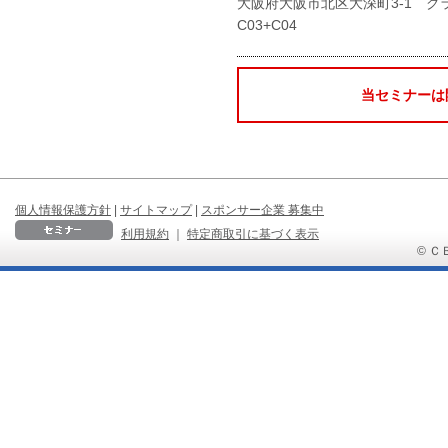
大阪府大阪市北区大深町3-1 グ
C03+C04
当セミナーは
個人情報保護方針
|
サイトマップ
|
スポンサー企業 募集中
利用規約
｜
特定商取引に基づく表示
© ＣＢ 