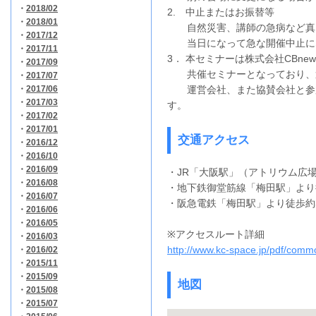
・
2018/02
2. 中止またはお振替等
・
2018/01
自然災害、講師の急病など真
・
2017/12
当日になって急な開催中止に
・
2017/11
3． 本セミナーは株式会社CBn
・
2017/09
共催セミナーとなっており、
・
2017/07
・
2017/06
運営会社、また協賛会社と参加
・
2017/03
す。
・
2017/02
・
2017/01
交通アクセス
・
2016/12
・
2016/10
・
2016/09
・JR「大阪駅」（アトリウム広
・
2016/08
・地下鉄御堂筋線「梅田駅」より
・
2016/07
・阪急電鉄「梅田駅」より徒歩約
・
2016/06
・
2016/05
※アクセスルート詳細
・
2016/03
http://www.kc-space.jp/pdf/com
・
2016/02
・
2015/11
・
2015/09
地図
・
2015/08
・
2015/07