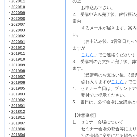
の上
・
2020/11
・
2020/10
お申込み下さい。
・
2020/09
2. 受講申込み完了後、銀行振
・
2020/08
案内
・
2020/07
するメールが届きます。案内に
・
2020/03
い。
・
2020/02
（お申込み後、1営業日たって
・
2020/01
・
2019/12
ますが
・
2019/11
こちら
までご連絡ください）
・
2019/10
3. 受講料のお支払い完了後、
・
2019/09
ます。
・
2019/08
（受講料のお支払い後、3営業
・
2019/07
恐れ入りますが
こちら
までご
・
2019/06
4. セミナー当日は、プリント
・
2019/05
・
2019/03
受付でご提示ください。
・
2019/02
5. 当日は、必ず会場に受講票
・
2019/01
・
2018/12
【注意事項】
・
2018/11
1. セミナー会場について
・
2018/07
セミナー会場の都合等により、
・
2018/06
・
2018/04
別の会場に変更になる場合が