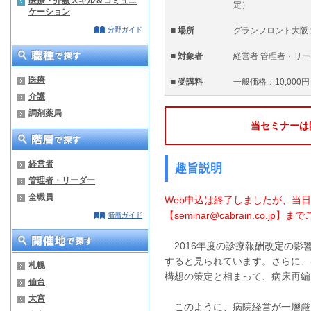
医療・介護スキル＆コミュニ
定）
ケーション
分野ガイド
■ 場所
グランフロント大阪 北
■ 対象者
経営者 管理者・リ
医療
■ 受講料
一般価格：10,000円
介護
調剤薬局
当セミナーは
経営者
趣旨説明
管理者・リーダー
全職員
Web申込は終了しましたが、当
【
seminar@cabrain.co.jp
】まで
階層ガイド
2016年度の診療報酬改定の影
すると見られています。さらに、
札幌
構想の策定と相まって、病床再編
仙台
大宮
このように、病院経営が一層厳