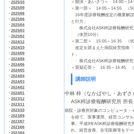
＜開演・あいさつ＞ 14:00～14:
・
2025/10
・
2025/09
＜第一部＞ 14:05～14:55 （5
・
2025/08
16年度診療報酬改定の概要解説
・
2025/06
と行方」
・
2025/04
株式会社ASK梓診療報酬研究所
・
2025/03
（休憩10分）
・
2025/02
＜第二部＞ 15:05～16:35 （9
・
2024/12
改定を踏まえた病院経営指南「
・
2024/10
・
2024/09
ト」
・
2024/08
株式会社ASK梓診療報酬研究所
・
2024/06
＜質疑応答＞ 16:35～16:45 
・
2024/05
・
2024/04
講師説明
・
2024/03
・
2024/02
中林 梓（なかばやし・あずさ
・
2024/01
・
2023/12
ASK梓診療報酬研究所 所長
・
2023/11
・
2023/10
病院・診療所対象のコンピュータ・
・
2023/09
を経て、医事運用、経営コンサル
・
2023/07
事。平成9年ASK梓診療報酬研究
・
2023/06
れ、経営改善、在宅医療等をテー
・
2023/04