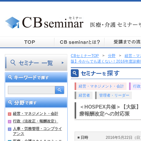
CBセミナーTOP
>
分野
>
経営・マ
阪】今からでも遅くない！2016年度診
経営・マネジメント・会計
行政
経営者
管理者・リーダー
＜HOSPEX共催＞【大阪
療報酬改定への対応策
経営・マネジメント・会計
行政（法改正・報酬改定）
人事・労務管理・コンプライ
アンス
■ 日時
2016年5月22日（日