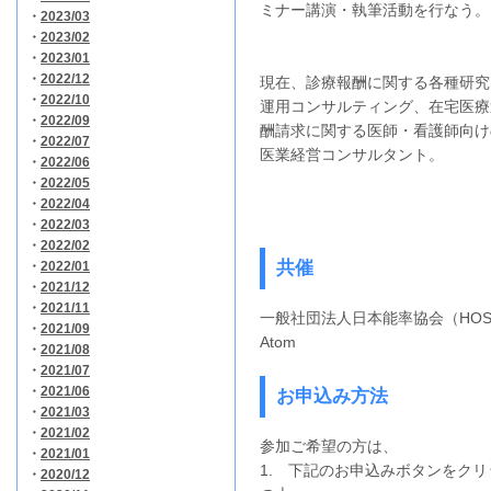
ミナー講演・執筆活動を行なう。
・
2023/03
・
2023/02
・
2023/01
・
2022/12
現在、診療報酬に関する各種研究
・
2022/10
運用コンサルティング、在宅医療
・
2022/09
酬請求に関する医師・看護師向け
・
2022/07
医業経営コンサルタント。
・
2022/06
・
2022/05
・
2022/04
・
2022/03
・
2022/02
共催
・
2022/01
・
2021/12
・
2021/11
一般社団法人日本能率協会（HOSPE
・
2021/09
Atom
・
2021/08
・
2021/07
・
2021/06
お申込み方法
・
2021/03
・
2021/02
参加ご希望の方は、
・
2021/01
1. 下記のお申込みボタンをク
・
2020/12