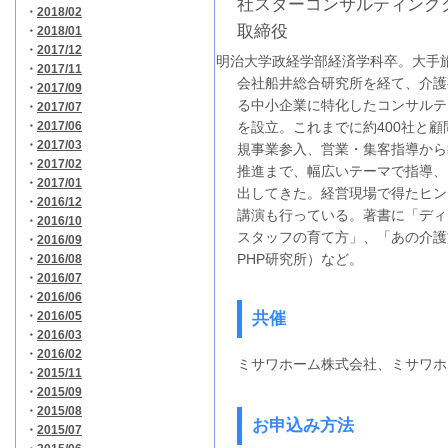
社スターコンサルティング
・
2018/02
取締役
・
2018/01
・
2017/12
明治大学政経学部経済学科卒。大手
・
2017/11
会社船井総合研究所を経て、介護
・
2017/09
る中小企業に特化したコンサルテ
・
2017/07
・
2017/06
を設立。これまでに約400社と
・
2017/03
規事業参入、営業・集客指導から
・
2017/02
推進まで、幅広いテーマで指導、
・
2017/01
出してきた。経営現場で得たヒン
・
2016/12
講演も行っている。著書に「ディ
・
2016/10
スタッフの育て方」、「あの介護
・
2016/09
PHP研究所）など。
・
2016/08
・
2016/07
・
2016/06
・
2016/05
共催
・
2016/03
・
2016/02
ミサワホーム株式会社、
ミサワホ
・
2015/11
・
2015/09
・
2015/08
お申込み方法
・
2015/07