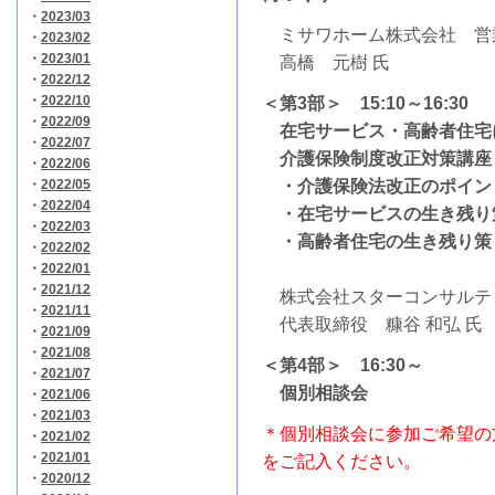
・
2023/03
ミサワホーム株式会社 営
・
2023/02
・
2023/01
高橋 元樹 氏
・
2022/12
・
2022/10
＜第3部＞ 15:10～16:30
・
2022/09
在宅サービス・高齢者住宅
・
2022/07
介護保険制度改正対策講座
・
2022/06
・
2022/05
・介護保険法改正のポイン
・
2022/04
・在宅サービスの生き残り
・
2022/03
・高齢者住宅の生き残り策
・
2022/02
・
2022/01
・
2021/12
株式会社スターコンサルテ
・
2021/11
代表取締役 糠谷 和弘 氏
・
2021/09
・
2021/08
＜第4部＞ 16:30～
・
2021/07
個別相談会
・
2021/06
・
2021/03
＊個別相談会に参加ご希望の
・
2021/02
・
2021/01
をご記入ください。
・
2020/12