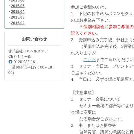
・
2015/06
・
2015/05
参加ご希望の方は、
・
2015/04
1. 下記のお申込みボタンをク
・
2015/03
の上お申込み下さい。
・
2015/02
＊個別相談会に参加ご希望の
記入ください。
お問い合わせ
2. 受講申込み完了後、弊社よ
（受講申込み完了後、3営業日
株式会社ＣＢヘルスケア
れ入りますが
CBセミナー係
こちら
までご連絡ください
0120-988-161
3. セミナー当日は、プリント
（受付時間/平日9：00～18：
ご提示ください。
00）
4. 当日は、必ず会場に受講票
【注意事項】
1. セミナー会場について
セミナー会場の都合等により、
会場に変更に
なる場合がございます。
2. 中止またはお振替等
自然災害、講師の急病など真に