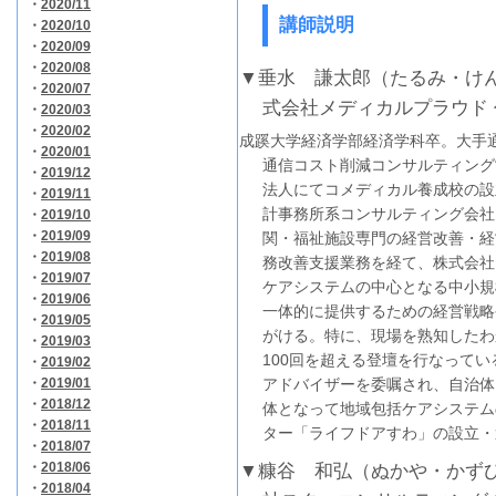
・
2020/11
講師説明
・
2020/10
・
2020/09
・
2020/08
▼垂水 謙太郎（たるみ・け
・
2020/07
式会社メディカルプラウド
・
2020/03
・
2020/02
成蹊大学経済学部経済学科卒。大手
・
2020/01
通信コスト削減コンサルティング
・
2019/12
法人にてコメディカル養成校の設
・
2019/11
計事務所系コンサルティング会社
・
2019/10
・
2019/09
関・福祉施設専門の経営改善・経
・
2019/08
務改善支援業務を経て、株式会社
・
2019/07
ケアシステムの中心となる中小規
・
2019/06
一体的に提供するための経営戦略
・
2019/05
がける。特に、現場を熟知したわ
・
2019/03
100回を超える登壇を行なって
・
2019/02
・
2019/01
アドバイザーを委嘱され、自治体
・
2018/12
体となって地域包括ケアシステム
・
2018/11
ター「ライフドアすわ」の設立・
・
2018/07
・
2018/06
▼糠谷 和弘（ぬかや・かず
・
2018/04