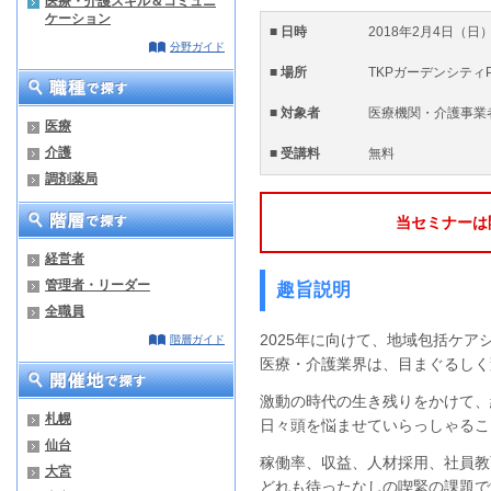
医療・介護スキル＆コミュニ
ケーション
■ 日時
2018年2月4日（日）
分野ガイド
■ 場所
TKPガーデンシティP
■ 対象者
医療機関・介護
医療
介護
■ 受講料
無料
調剤薬局
当セミナーは
経営者
管理者・リーダー
趣旨説明
全職員
2025年に向けて、地域包括ケ
階層ガイド
医療・介護業界は、目まぐるしく
激動の時代の生き残りをかけて、
札幌
日々頭を悩ませていらっしゃるこ
仙台
稼働率、収益、人材採用、社員教
大宮
どれも待ったなしの喫緊の課題で