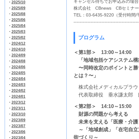
キャンセル待ちでお申込みの場合
・
2025/10
株式会社 CBnews CBセミナ
・
2025/09
・
2025/08
TEL：03-6435-9220（受付時間/
・
2025/06
------------------------------------------
・
2025/04
・
2025/03
プログラム
・
2025/02
・
2024/12
・
2024/10
＜第1部＞ 13:00～14:00
・
2024/09
「地域包括ケアシステム構
・
2024/08
・
2024/06
〜同時改定のポイントと勝
・
2024/05
とは？〜」
・
2024/04
・
2024/03
株式会社メディカルプラウ
・
2024/02
代表取締役 垂水謙太郎 
・
2024/01
・
2023/12
＜第2部＞ 14:10～15:00
・
2023/11
財源の問題から考える
・
2023/10
・
2023/09
未来を支える「医療・介護
・
2023/07
～「地域創成」「在宅自立
・
2023/06
街づくり～
・
2023/04