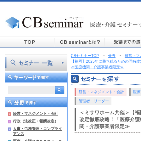
CBセミナーTOP
>
分野
>
経営・マ
【福岡】2025年に勝ち残るための同時
≪医療機関・介護事業者限定≫
経営・マネジメント・会計
医療
管理者・リーダー
＜ミサワホーム共催＞【福岡
経営・マネジメント・会計
改定徹底攻略！「医療介護
行政（法改正・報酬改定）
関・介護事業者限定≫
人事・労務管理・コンプライ
アンス