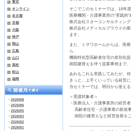
東京
そこでこのセミナーでは、18年
オンライン
医療機関・介護事業所の“実践的
名古屋
株式会社スターコンサルティング
京都
株式会社メディカルプラウドの
垂
大阪
ます。
神戸
岡山
​また、ミサワホームからは、医
ら、
広島
機能特化型高齢者住宅の差別化提
山口
病院建替えを伴う提案事例まで、
高松
松山
あれもこれも実践してみたが、何
福岡
きっと、上手くいっている経営に
当セミナーでは、明日から使える
＜受講対象者＞
・
2026/08
・医療法人・介護事業所の経営者
・
2026/06
高齢者住宅・介護事業の新規
・
2026/05
病院の建替えなど経営改善をご
・
2026/03
・
2026/02
------------------------------------------
・
2026/01