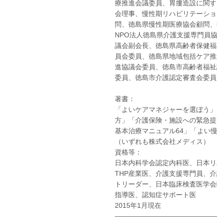
療推進会議委員、胃瘻造設に関す
会理事、慢性期リハビリテーショ
問、徳島県慢性期医療協会顧問、
NPO法人徳島県介護支援専門員
議会副会長、徳島県高齢者保健福
員会委員、徳島県地域包括ケア推
進協議会委員、徳島市高齢者福祉
委員、徳島市介護認定審査会委員
著書：
「よいケアマネジャーを選ぼう」
方」「介護保険・施設への緊急提
基本治療マニュアル64」「よい
（いずれも株式会社メディス）
資格等：
日本内科学会認定内科医、日本リ
THP産業医、介護支援専門員、
トリーダー、日本臨床検査医学会
指導医、認知症サポート医
2015年1月現在
―――――――――――――――