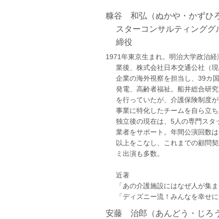
糠谷 和弘（ぬかや・かずひ
スターコンサルティンググ
締役
1971年東京生まれ。明治大学政治
業後、株式会社日本交通公社（現
企業の海外視察を担当し、39カ
発電、高齢者福祉。船井総合研究
を行っていたが、介護保険制度が
事業に特化したチームを自ら立ち
独立後の現在は、5人の専門スタ
業者をサポート。年間公演回数は5
以上をこなし、これまでの顧問契
ミ出演も多数。
近著
「あの介護施設にはなぜ人が集ま
「ディズニー流！みんなを幸せに
安藤 治郎（あんどう・じろ