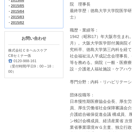
・
2015/06
院 理事長
・
2015/05
最終学歴：徳島大学大学院医学研
・
2015/04
士）
・
2015/03
・
2015/02
職歴・業績等：
1942（昭和17）年大阪市生ま
お問い合わせ
月）。大阪大学医学部付属病院イ
究科卒、徳島大学第三内科を経て
株式会社ＣＢヘルスケア
CBセミナー係
社会福祉法人平成記念会理事長、
0120-988-161
等を務める。病院（一般・医療療
（受付時間/平日9：00～18：
設・介護老人福祉施設・ケアハウ
00）
専門分野：内科・リハビリテーシ
団体役職等：
日本慢性期医療協会会長、厚生労
員、厚生労働省社会保障審議会介
介護総合確保促進会議 構成員、
ン検討会構成員、経済産業省 次
業省事業環境ＷＧ主査、独立行政