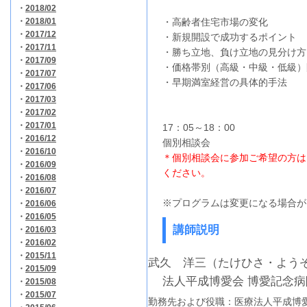
・
2018/02
・
2018/01
・高齢者住宅市場の変化
・
2017/12
・新規開設で成功するポイント
・
2017/11
・勝ち立地、負け立地の見分け方
・
2017/09
・価格帯別（高級・中級・低級）
・
2017/07
・早期満室経営の具体的手法
・
2017/06
・
2017/03
・
2017/02
・
2017/01
17：05～18：00
・
2016/12
個別相談会
・
2016/10
＊個別相談会に参加ご希望の方は
・
2016/09
ください。
・
2016/08
・
2016/07
※プログラムは変更になる場合
・
2016/06
・
2016/05
講師説明
・
2016/03
・
2016/02
・
2015/11
武久 洋三（たけひさ・よう
・
2015/09
法人平成博愛会 博愛記念
・
2015/08
・
2015/07
勤務先および役職：医療法人平成博愛