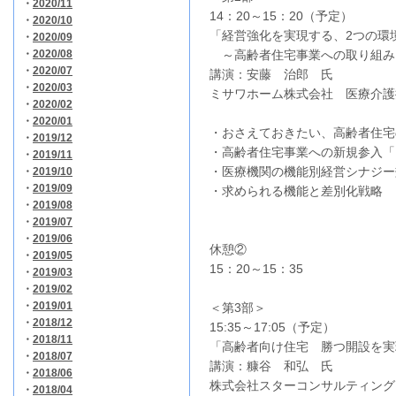
・
2020/11
14：20～15：20（予定）
・
2020/10
「経営強化を実現する、2つの環
・
2020/09
・
2020/08
～高齢者住宅事業への取り組み
・
2020/07
講演：安藤 治郎 氏
・
2020/03
ミサワホーム株式会社 医療介護
・
2020/02
・
2020/01
・おさえておきたい、高齢者住宅
・
2019/12
・高齢者住宅事業への新規参入「
・
2019/11
・医療機関の機能別経営シナジー
・
2019/10
・
2019/09
・求められる機能と差別化戦略
・
2019/08
・
2019/07
・
2019/06
休憩②
・
2019/05
15：20～15：35
・
2019/03
・
2019/02
・
2019/01
＜第3部＞
・
2018/12
15:35～17:05（予定）
・
2018/11
「高齢者向け住宅 勝つ開設を実
・
2018/07
講演：糠谷 和弘 氏
・
2018/06
株式会社スターコンサルティング
・
2018/04