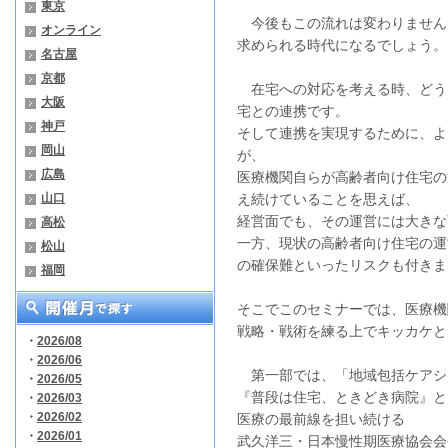
東京
今後もこの流れは変わりません
オンライン
求められる時代になるでしょう。
名古屋
京都
在宅への対応を考える時、どう
大阪
宅との連携です。
神戸
そして連携を実現するために、よ
岡山
が、
広島
医療機関自らが高齢者向け住宅の
山口
え続けていることを思えば、
経営面でも、その運営には大きな
高松
一方、現状の高齢者向け住宅の運
松山
の確保難といったリスクも付きま
福岡
そこでこのセミナーでは、医療機
戦略・戦術を練る上でキッカケと
・
2026/08
・
2026/06
第一部では、「地域包括ケアシ
・
2026/05
『普段は住宅、ときどき病院』と
・
2026/03
・
2026/02
医療の最前線を担い続ける
・
2026/01
武久洋三・日本慢性期医療協会会