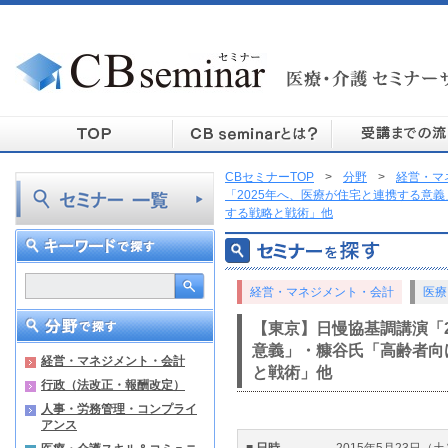
CBセミナーTOP
>
分野
>
経営・マ
「2025年へ、医療が住宅と連携する意
する戦略と戦術」他
経営・マネジメント・会計
医療
【東京】日慢協基調講演「2
意義」・糠谷氏「高齢者向
経営・マネジメント・会計
と戦術」他
行政（法改正・報酬改定）
人事・労務管理・コンプライ
アンス
■ 日時
2015年5月23日（土