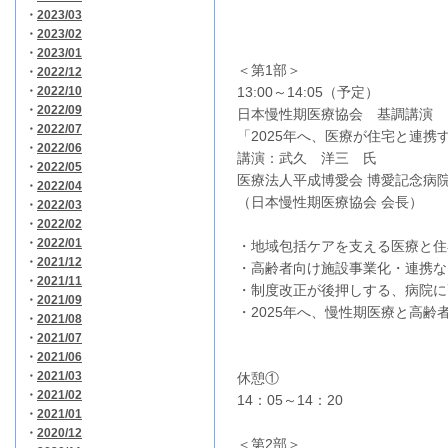
・
2023/03
・
2023/02
・
2023/01
＜第1部＞
・
2022/12
・
2022/10
13:00～14:05（予定）
・
2022/09
日本慢性期医療協会 基調講演
・
2022/07
「2025年へ、医療が住宅と連携
・
2022/06
講演：武久 洋三 氏
・
2022/05
医療法人平成博愛会 博愛記念病
・
2022/04
（日本慢性期医療協会 会長）
・
2022/03
・
2022/02
・
2022/01
・地域包括ケアを支える医療と住
・
2021/12
・高齢者向け施設事業化・連携な
・
2021/11
・制度改正が後押しする、病院に
・
2021/09
・2025年へ、慢性期医療と高齢
・
2021/08
・
2021/07
・
2021/06
・
2021/03
休憩①
・
2021/02
14：05～14：20
・
2021/01
・
2020/12
＜第2部＞