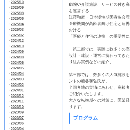
・
2025/10
病院や介護施設、サービス付き高
・
2025/09
を運営する
・
2025/08
江澤和彦・日本慢性期医療協会理
・
2025/06
医療機関が高齢者向け住宅と連携
・
2025/04
・
2025/03
おける
・
2025/02
「医療と住宅の連携」の重要性に
・
2024/12
・
2024/10
第二部では、実際に数多くの高
・
2024/09
設計・建設・運営に携わってきた
・
2024/08
り組み実例などの紹介、
・
2024/06
・
2024/05
・
2024/04
第三部では、数多くの人気施設を
・
2024/03
ントの糠谷和弘氏が、
・
2024/02
全国各地の実情にあわせ、高齢者
・
2024/01
ご紹介いたします。
・
2023/12
大きな転換期への対策に、医業経
・
2023/11
ります。
・
2023/10
・
2023/09
プログラム
・
2023/07
・
2023/06
・
2023/04