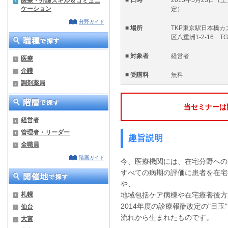
医療・介護スキル＆コミュニ
ケーション
定）
分野ガイド
■ 場所
TKP東京駅日本橋
区八重洲1-2-16 
■ 対象者
経営者
医療
介護
■ 受講料
無料
調剤薬局
当セミナーは
経営者
管理者・リーダー
趣旨説明
全職員
階層ガイド
今、医療機関には、在宅分野への
すべての病期の評価に患者を在宅
や、
札幌
地域包括ケア病棟や在宅療養後方
2014年度の診療報酬改定の"目
仙台
流れから生まれたものです。
大宮