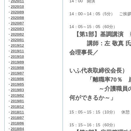
14：00 開演
・
2020/11
・
2020/10
・
2020/09
14：00～14：05（5分） ご挨
・
2020/08
・
2020/07
14：05～15：05（60分）
・
2020/03
【第1部】基調講演 
・
2020/02
・
2020/01
講師：左 敬真 氏
・
2019/12
・
2019/11
会理事長／
・
2019/10
株式会社
・
2019/09
・
2019/08
いふ代表取締役会長）
・
2019/07
「離職率70％ 崖
・
2019/06
・
2019/05
～介護職員の離職
・
2019/03
・
2019/02
何ができるか～」
・
2019/01
・
2018/12
15：05～15：15（10分） 休憩
・
2018/11
・
2018/07
・
2018/06
15：15～16：15（60分）
・
2018/04