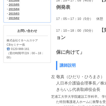
16：25～17：05（40分）
・
2015/06
・
2015/05
例発表
・
2015/04
・
2015/03
・
2015/02
17：05～17：10（5分） 休憩
【
17：10～18：00（50分）
お問い合わせ
ョン
株式会社ＣＢヘルスケア
「今後の
CBセミナー係
0120-988-161
保に向けて」
（受付時間/平日9：00～18：
00）
講師説明
左 敬真（ひだり・ひろまさ）
人日本介護協会理事長／株
きらいふ代表取締役会長
芝浦工大学大学院建設工学科卒。 学
た特別養護老人ホームに衝撃を受