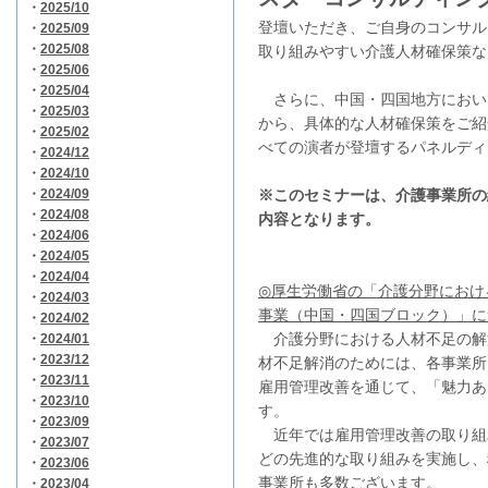
・
2025/10
登壇いただき、ご自身のコンサル
・
2025/09
・
2025/08
取り組みやすい介護人材確保策な
・
2025/06
・
2025/04
さらに、中国・四国地方におい
・
2025/03
から、具体的な人材確保策をご紹
・
2025/02
べての演者が登壇するパネルディ
・
2024/12
・
2024/10
・
2024/09
※このセミナーは、介護事業所の
・
2024/08
内容となります。
・
2024/06
・
2024/05
・
2024/04
◎厚生労働省の「介護分野におけ
・
2024/03
事業（中国・四国ブロック）」に
・
2024/02
介護分野における人材不足の解
・
2024/01
・
2023/12
材不足解消のためには、各事業所
・
2023/11
雇用管理改善を通じて、「魅力あ
・
2023/10
す。
・
2023/09
近年では雇用管理改善の取り組み
・
2023/07
どの先進的な取り組みを実施し、
・
2023/06
事業所も多数ございます。
・
2023/04