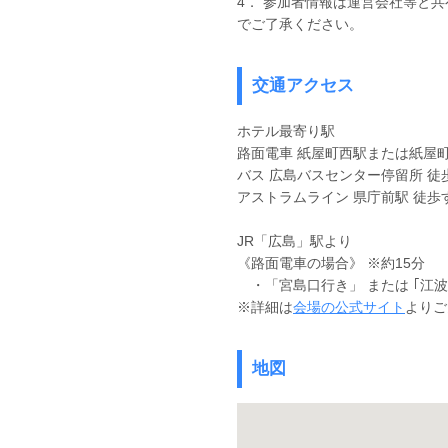
4． 参加者情報は運営会社等と
でご了承ください。
交通アクセス
ホテル最寄り駅
路面電車 紙屋町西駅または紙屋町
バス 広島バスセンター停留所 徒歩
アストラムライン 県庁前駅 徒歩
JR「広島」駅より
《路面電車の場合》 ※約15分
・「宮島口行き」 または ｢江波
※詳細は
会場の公式サイト
よりご
地図