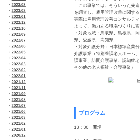
・
2023/03
この事業では、そういった先進
・
2023/02
を調査し、雇用管理改善に関する
・
2023/01
実際に雇用管理改善コンサルティ
・
2022/12
よって、魅力ある職場づくりに寄
・
2022/10
・対象地域：鳥取県、島根県、岡
・
2022/09
県、愛媛県、高知県
・
2022/07
・
2022/06
・対象介護分野：日本標準産業分
・
2022/05
介護事業（特別養護老人ホーム、
・
2022/04
護事業、訪問介護事業、認知症老
・
2022/03
その他の老人福祉・介護事業）
・
2022/02
・
2022/01
・
2021/12
・
2021/11
・
2021/09
・
2021/08
・
2021/07
・
2021/06
プログラム
・
2021/03
・
2021/02
13：30 開場
・
2021/01
・
2020/12