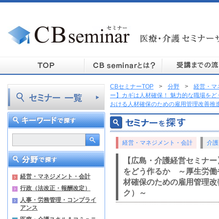
CBセミナーTOP
>
分野
>
経営・マ
ー】カギは人材確保！ 魅力的な職場をど
おける人材確保のための雇用管理改善推
経営・マネジメント・会計
介護
【広島・介護経営セミナー
をどう作るか ～厚生労働
経営・マネジメント・会計
材確保のための雇用管理改
行政（法改正・報酬改定）
ク）～
人事・労務管理・コンプライ
アンス