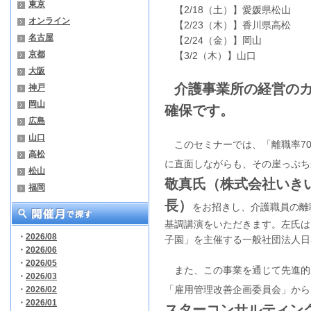
東京
【2/18（土）】愛媛県松山
オンライン
【2/23（木）】香川県高松
名古屋
【2/24（金）】岡山
京都
【3/2（木）】山口
大阪
介護事業所の経営の
神戸
岡山
確保です。
広島
山口
このセミナーでは、「離職率70
高松
に直面しながらも、その崖っぷち
松山
敬真氏（株式会社いき
福岡
長）
をお招きし、介護職員の離
基調講演をいただきます。左氏は
・
2026/08
子園」を主催する一般社団法人日
・
2026/06
・
2026/05
また、この事業を通じて先進的
・
2026/03
「雇用管理改善企画委員会」から
・
2026/02
・
2026/01
スターコンサルティン