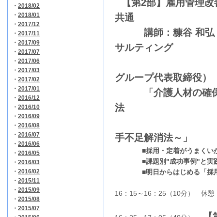
【第2部】雇用管理改
・
2018/02
・
2018/01
共通
・
2017/12
講師：糠谷 和弘 
・
2017/11
・
2017/09
サルティング
・
2017/07
・
2017/06
・
2017/03
グループ代表取締役）
・
2017/02
・
2017/01
「介護人材の確保と
・
2016/12
法
・
2016/10
・
2016/09
～"発想の
・
2016/08
・
2016/07
手不足解消法～」
・
2016/06
■採用・定着がうまくいか
・
2016/05
■課題別"成功事例"と実践
・
2016/03
・
2016/02
■明日からはじめる「採用」
・
2015/11
・
2015/09
16：15～16：25（10分） 休憩
・
2015/08
・
2015/07
【