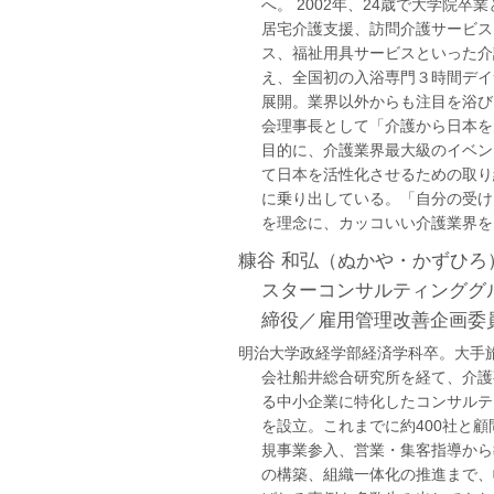
へ。 2002年、24歳で大学院卒
居宅介護支援、訪問介護サービス
ス、福祉用具サービスといった介
え、全国初の入浴専門３時間デイ
展開。業界以外からも注目を浴び
会理事長として「介護から日本を
目的に、介護業界最大級のイベン
て日本を活性化させるための取り
に乗り出している。「自分の受け
を理念に、カッコいい介護業界を
糠谷 和弘（ぬかや・かずひろ
スターコンサルティンググ
締役／雇用管理改善企画委
明治大学政経学部経済学科卒。大手
会社船井総合研究所を経て、介護
る中小企業に特化したコンサルテ
を設立。これまでに約400社と
規事業参入、営業・集客指導から
の構築、組織一体化の推進まで、