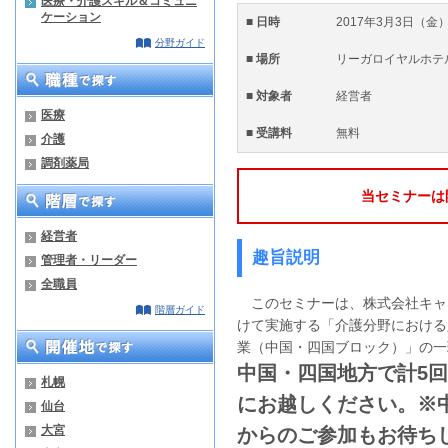
医療・介護スキル＆コミュニ
ケーション
■ 日時
2017年3月3日（金）
分野ガイド
■ 場所
リーガロイヤルホテ
■ 対象者
経営者
医療
■ 受講料
無料
介護
調剤薬局
当セミナーは
経営者
趣旨説明
管理者・リーダー
全職員
このセミナーは、株式会社キャ
階層ガイド
けて実施する「介護分野における
業（中国・四国ブロック）」の一
中国・四国地方で計5
札幌
にお越しください。※
仙台
大宮
からのご参加もお待ち