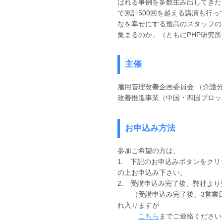
ばれる事例を多数生み出してきた
で累計500回を超える講演も行
なを幸せにする最高のスタッフの
集まるのか」（ともにPHP研究
主催
雇用管理改善企画委員会 （介護
改善推進事業（中国・四国ブロッ
お申込み方法
参加ご希望の方は、
1. 下記のお申込みボタンをク
の上お申込み下さい。
2. 受講申込み完了後、弊社よ
（受講申込み完了後、3営業日
れ入りますが
こちら
までご連絡ください