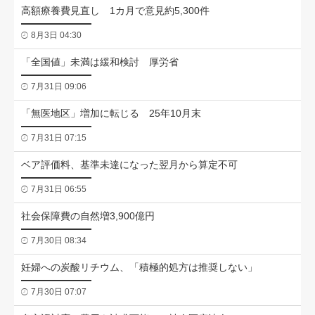
高額療養費見直し 1カ月で意見約5,300件
8月3日 04:30
「全国値」未満は緩和検討 厚労省
7月31日 09:06
「無医地区」増加に転じる 25年10月末
7月31日 07:15
ベア評価料、基準未達になった翌月から算定不可
7月31日 06:55
社会保障費の自然増3,900億円
7月30日 08:34
妊婦への炭酸リチウム、「積極的処方は推奨しない」
7月30日 07:07