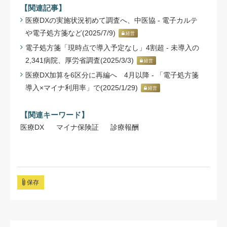
【関連記事】
医療DXの実施状況初めて調査へ、中医協 - 電子カルテ
や電子処方箋など(2025/7/9)
経営
電子処方箋「現時点で導入予定なし」4割超 - 未導入の
2,341病院、厚労省調査(2025/3/3)
経営
医療DX加算を6区分に再編へ 4月以降 - 「電子処方箋
導入×マイナ利用率」で(2025/1/29)
経営
【関連キーワード】
医療DX
マイナ保険証
診療報酬
保存