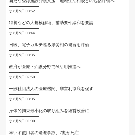
新たな登録施設介護支援 地域生活相談との包括評価へ
8月5日 08:52
特養などの大規模修繕、補助要件緩和を要請
8月5日 08:44
日医、電子カルテ巡る厚労相の発言を評価
8月5日 08:35
政府が医療・介護分野でAI活用推進へ
8月5日 07:50
一般社団法人の医療機関、非営利徹底を促す
8月5日 03:05
身体的拘束最小化の取り組みを経営改善に
8月5日 01:00
車いす使用者の送迎事故、7割が死亡