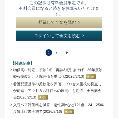
この記事は有料会員限定です。
有料会員になると続きをお読みいただけま
す。
登録して全文を読む
ログインして全文を読む
1
2
【関連記事】
物価高に対応、初診2点・再診3点引き上げ - 26年度診
療報酬改定、入院評価を重点化(2026/2/13)
経営
看護配置基準の柔軟化を評価 プロセス重視の見直し
が前進 - アウトカム評価への展開にも期待 全自病会
長(2026/2/13)
経営
入院ベア評価料を減算 急性期Aなど121点 - 24－25年
度賃上げ未実施で(2026/2/16)
経営