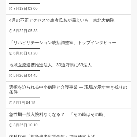
7月13日 03:00
4月の不正アクセスで患者氏名が漏えいも 東北大病院
6月22日 05:38
「リハビリテーション統括調整室」トップインタビュー
6月16日 01:20
地域医療連携推進法人、30道府県に63法人
5月26日 04:45
選択を迫られる中小病院と介護事業 ― 現場が示す生き残りの
条件
5月1日 04:15
急性期一般入院料なくなる？ 「その時はその時」
3月25日 10:10
内科症例「救急患者応需係数」で評価底上げ