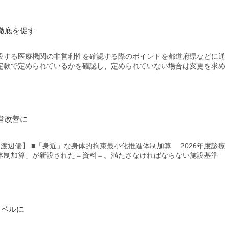
徹底を促す
する医療機関の非営利性を確認する際のポイントを都道府県などに通
定款で定められているかを確認し、定められていない場合は変更を求め
営改善に
 渡辺優】 ■「身近」な身体的拘束最小化推進体制加算 2026年度診療
体制加算」が新設された＝資料＝。満たさなければならない施設基準
レベルに