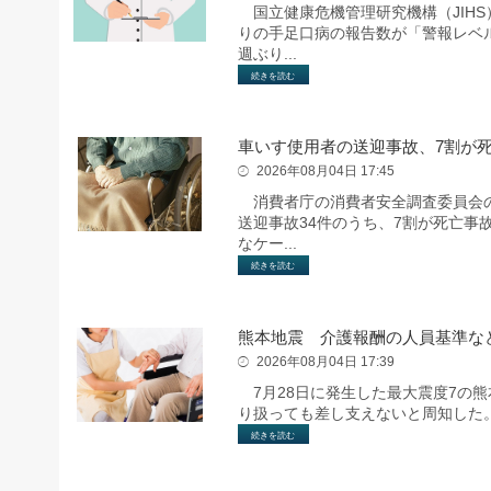
国立健康危機管理研究機構（JIHS）
りの手足口病の報告数が「警報レベル
週ぶり...
続きを読む
車いす使用者の送迎事故、7割が
2026年08月04日 17:45
消費者庁の消費者安全調査委員会の調
送迎事故34件のうち、7割が死亡
なケー...
続きを読む
熊本地震 介護報酬の人員基準な
2026年08月04日 17:39
7月28日に発生した最大震度7の
り扱っても差し支えないと周知した
続きを読む