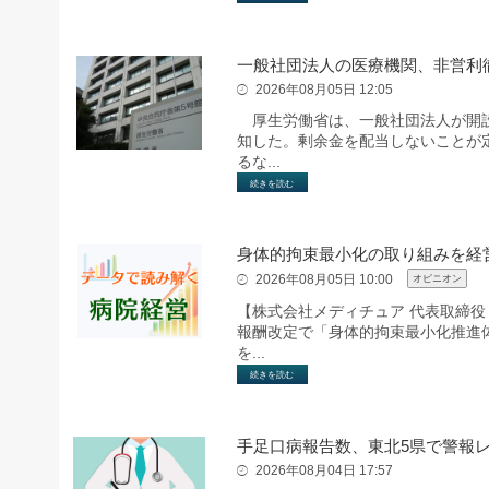
一般社団法人の医療機関、非営利
2026年08月05日 12:05
厚生労働省は、一般社団法人が開設
知した。剰余金を配当しないことが
るな...
続きを読む
身体的拘束最小化の取り組みを経
2026年08月05日 10:00
オピニオン
【株式会社メディチュア 代表取締役
報酬改定で「身体的拘束最小化推進
を...
続きを読む
手足口病報告数、東北5県で警報
2026年08月04日 17:57