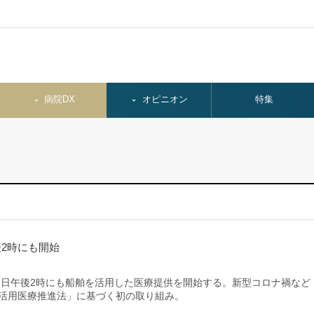
病院DX
オピニオン
特集
2時にも開始
日午後2時にも船舶を活用した医療提供を開始する。新型コロナ禍など
舶活用医療推進法」に基づく初の取り組み。