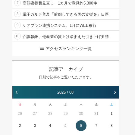
7
高額療養費見直し 1カ月で意見約5,300件
8
電子カルテ普及「前倒しできる国の支援を」日医
9
ケアプラン連携システム、1月にWEB移行
10
介護報酬、他産業の賃上げ踏まえた引き上げ要請
アクセスランキング一覧
記事アーカイブ
日別で記事をご覧いただけます。
‹
›
2026 / 08
日
月
火
水
木
金
土
26
27
28
29
30
31
1
2
3
4
5
6
7
8