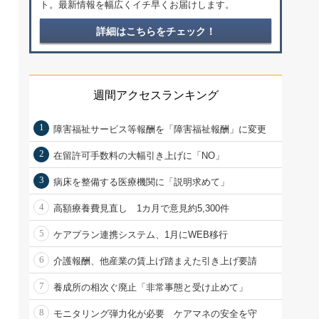
ト。最新情報を幅広くイチ早くお届けします。
詳細はこちらをチェック！
週間アクセスランキング
1
障害福祉サービス等報酬を「障害福祉報酬」に変更
2
在留許可手数料の大幅引き上げに「NO」
3
病床を整備する医療機関に「説明求めて」
4
高額療養費見直し 1カ月で意見約5,300件
5
ケアプラン連携システム、1月にWEB移行
6
介護報酬、他産業の賃上げ踏まえた引き上げ要請
7
養成所の相次ぐ廃止「非常事態と受け止めて」
8
モニタリング弾力化が必要 ケアマネの安全を守