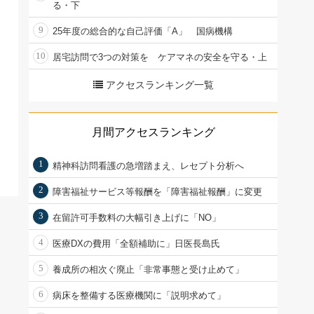
る・下
9
25年度の総合的な自己評価「A」 国病機構
10
居宅訪問で3つの対策を ケアマネの安全を守る・上
アクセスランキング一覧
月間アクセスランキング
1
精神科訪問看護の急増踏まえ、レセプト分析へ
2
障害福祉サービス等報酬を「障害福祉報酬」に変更
3
在留許可手数料の大幅引き上げに「NO」
4
医療DXの費用「全額補助に」日医長島氏
5
養成所の相次ぐ廃止「非常事態と受け止めて」
6
病床を整備する医療機関に「説明求めて」