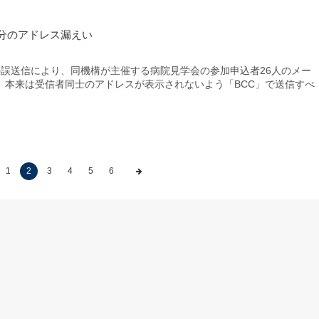
分のアドレス漏えい
誤送信により、同機構が主催する病院見学会の参加申込者26人のメー
。本来は受信者同士のアドレスが表示されないよう「BCC」で送信すべ
1
2
3
4
5
6