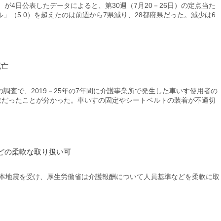
が4日公表したデータによると、第30週（7月20－26日）の定点当た
」（5.0）を超えたのは前週から7県減り、28都府県だった。減少は6
死亡
査で、2019－25年の7年間に介護事業所で発生した車いす使用者の
事故だったことが分かった。車いすの固定やシートベルトの装着が不適切
どの柔軟な取り扱い可
熊本地震を受け、厚生労働省は介護報酬について人員基準などを柔軟に取
。