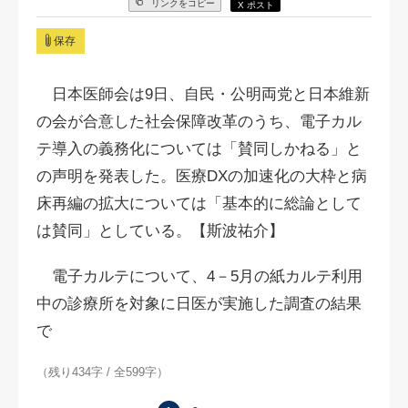
リンクをコピー
X ポスト
保存
日本医師会は9日、自民・公明両党と日本維新
の会が合意した社会保障改革のうち、電子カル
テ導入の義務化については「賛同しかねる」と
の声明を発表した。医療DXの加速化の大枠と病
床再編の拡大については「基本的に総論として
は賛同」としている。【斯波祐介】
電子カルテについて、4－5月の紙カルテ利用
中の診療所を対象に日医が実施した調査の結果
で
（残り434字 / 全599字）