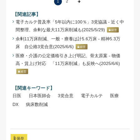
1
2
【関連記事】
電子カルテ普及率「5年以内に100％」3党協議 - 近く中
間整理、余剰な最大11万床削減も(2025/5/29)
経営
余剰11万床削減、一般・療養は計5.6万床 - 精神5.3万
床 自公維3党合意(2025/6/6)
経営
医療・介護の公定価格引き上げ明記、骨太原案 - 物価
高・賃上げ対応 「11万床削減」も反映へ(2025/6/6)
経営
【関連キーワード】
日医
日本医師会
3党合意
電子カルテ
医療
DX
病床数削減
保存