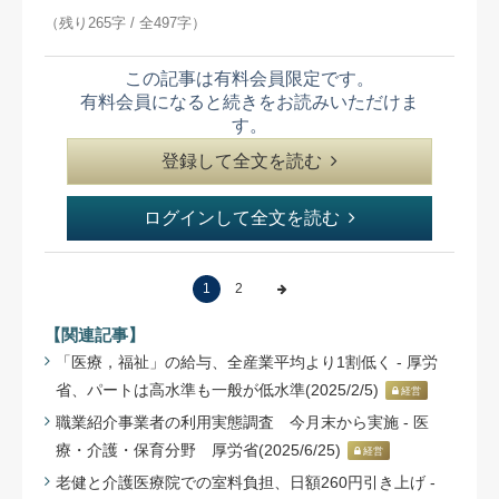
（残り265字 / 全497字）
この記事は有料会員限定です。
有料会員になると続きをお読みいただけま
す。
登録して全文を読む
ログインして全文を読む
1
2
【関連記事】
「医療，福祉」の給与、全産業平均より1割低く - 厚労
省、パートは高水準も一般が低水準(2025/2/5)
経営
職業紹介事業者の利用実態調査 今月末から実施 - 医
療・介護・保育分野 厚労省(2025/6/25)
経営
老健と介護医療院での室料負担、日額260円引き上げ -