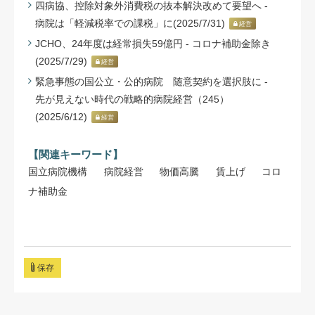
四病協、控除対象外消費税の抜本解決改めて要望へ -
病院は「軽減税率での課税」に(2025/7/31)
経営
JCHO、24年度は経常損失59億円 - コロナ補助金除き
(2025/7/29)
経営
緊急事態の国公立・公的病院 随意契約を選択肢に -
先が見えない時代の戦略的病院経営（245）
(2025/6/12)
経営
【関連キーワード】
国立病院機構
病院経営
物価高騰
賃上げ
コロ
ナ補助金
保存