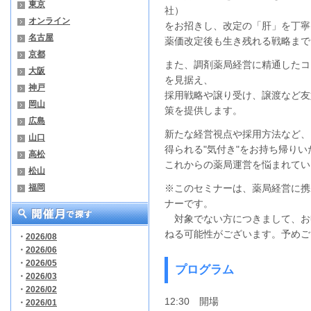
東京
社）
オンライン
をお招きし、改定の「肝」を丁寧
名古屋
薬価改定後も生き残れる戦略まで
京都
また、調剤薬局経営に精通したコ
大阪
を見据え、
神戸
採用戦略や譲り受け、譲渡など友
岡山
策を提供します。
広島
新たな経営視点や採用方法など、
山口
得られる"気付き"をお持ち帰りい
高松
これからの薬局運営を悩まれてい
松山
福岡
※このセミナーは、薬局経営に携
ナーです。
対象でない方につきまして、お
ねる可能性がございます。予めご
・
2026/08
・
2026/06
・
2026/05
プログラム
・
2026/03
・
2026/02
12:30 開場
・
2026/01