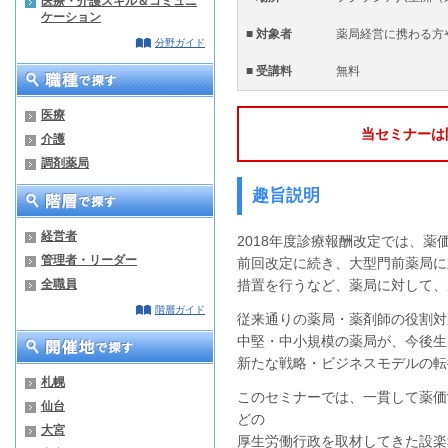
医療・介護スキル＆コミュニ
ケーション
■ 対象者
薬局経営に携わる方
分野ガイド
■ 受講料
無料
医療
当セミナーは
介護
調剤薬局
趣旨説明
経営者
2018年度診療報酬改定では、
管理者・リーダー
前回改定に続き、大型門前薬局に
全職員
措置を行うなど、薬局に対して、
階層ガイド
従来通りの薬局・薬剤師の役割対
中堅・中小規模の薬局が、今後生
新たな戦略・ビジネスモデルの転
札幌
このセミナーでは、一貫して薬価
仙台
どの
大宮
厚生労働行政を取材してきた設楽