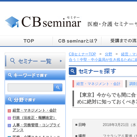
CBセミナーTOP
>
分野
>
経営・マ
合う！中堅・中小薬局が生き残るために
経営・マネジメント・会計
調剤
【東京】今からでも間に合
めに絶対に知っておくべき
経営・マネジメント・会計
行政（法改正・報酬改定）
■ 日時
2018年3月21日（水・
人事・労務管理・コンプライ
アンス
■ 場所
フクラシア八重洲（東