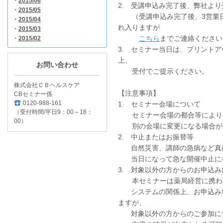
・
2015/06
2. 受講申込み完了後、弊社よ
・
2015/05
（受講申込み完了後、3営業日
・
2015/04
れ入りますが
・
2015/03
こちら
までご連絡ください
・
2015/02
3. セミナー当日は、プリント
上、
お問い合わせ
受付でご提示ください。
株式会社ＣＢヘルスケア
【注意事項】
CBセミナー係
0120-988-161
1. セミナー会場について
（受付時間/平日9：00～18：
セミナー会場の都合等により、
00）
別の会場に変更になる場合が
2. 中止またはお振替等
自然災害、講師の急病など真に
当日になって急な開催中止に
3. 対象以外の方からのお申込
本セミナーは薬局経営に携わる
システムの関係上、お申込みい
ますが、
対象以外の方からのご参加につ