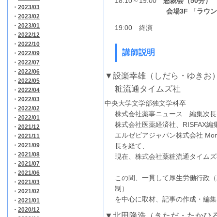
18:10～19:00
懇親会（50分）
・
2023/03
会場3
F 「ラウ
・
2023/02
・
2023/01
19:00 終演
・
2022/12
・
2022/10
講師説明
・
2022/09
・
2022/07
・
2022/06
▼設楽幸雄（しだら・ゆきお
・
2022/05
粧流通タイムズ社
・
2022/04
・
2022/03
中央大学文学部独文学科卒
・
2022/02
株式会社薬事ニュース 編集次長
・
2022/01
株式会社医薬経済社、RISFAX編
・
2021/12
エルゼビアジャパン株式会社 Mon
・
2021/11
・
2021/09
長を経て、
・
2021/08
現在、株式会社薬粧流通タイムズ社 
・
2021/07
・
2021/06
この間、一貫して厚生労働行政（
・
2021/03
制）
・
2021/02
を中心に取材、記事の作成・編集
・
2021/01
・
2020/12
▼北田隆浩（きただ・たかひ