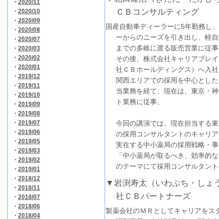
・
2020/11
ＣＢコンサルティング
・
2020/10
・
2020/09
国産自動車ディーラーに5年勤務し
・
2020/08
ーからのニーズを引き出し、軽自
・
2020/07
までの多岐に渡る販売営業に従事
・
2020/03
・
2020/02
その後、株式会社キャリアブレイ
・
2020/01
社ＣＢホールディングス）へ入社
・
2019/12
関西エリアでの採用を中心とした
・
2019/11
当業務を経て、現在は、東京・神
・
2019/10
ト業務に従事。
・
2019/09
・
2019/08
・
2019/07
今回の講演では、現在担当する東
・
2019/06
の採用コンサルタントのキャリア
・
2019/05
実在する中小薬局の採用戦略・事
・
2019/03
「中小薬局が取るべき、効率的な
・
2019/02
のテーマにて採用コンサルタント
・
2019/01
・
2018/12
▼岩渕寿太（いわぶち・しょ
・
2018/11
社ＣＢパートナーズ
・
2018/07
・
2018/06
製薬会社のＭＲとしてキャリアをス
・
2018/04