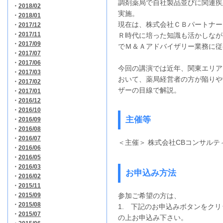
調剤薬局で自社製品並びに関連疾
・
2018/02
実施。
・
2018/01
現在は、株式会社ＣＢパートナー
・
2017/12
・
2017/11
Ｒ時代に培った知識も活かしなが
・
2017/09
でＭ＆Ａアドバイザリー業務に従
・
2017/07
・
2017/06
今回の講演では近年、関東エリア
・
2017/03
おいて、薬局経営者の方が陥りや
・
2017/02
ザーの目線で解説。
・
2017/01
・
2016/12
・
2016/10
主催等
・
2016/09
・
2016/08
・
2016/07
＜主催＞ 株式会社CBコンサルテ
・
2016/06
・
2016/05
・
2016/03
お申込み方法
・
2016/02
・
2015/11
・
2015/09
参加ご希望の方は、
・
2015/08
1. 下記のお申込みボタンをク
・
2015/07
の上お申込み下さい。