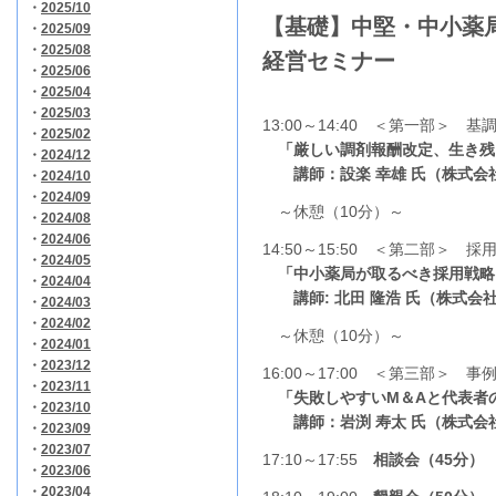
・
2025/10
【基礎】中堅・中小薬
・
2025/09
・
2025/08
経営セミナー
・
2025/06
・
2025/04
・
2025/03
13:00～14:40 ＜第一部＞ 基
・
2025/02
「厳しい調剤報酬改定、生き残
・
2024/12
講師：設楽 幸雄 氏（株式会
・
2024/10
・
2024/09
～休憩（10分）～
・
2024/08
・
2024/06
14:50～15:50 ＜第二部＞ 採
・
2024/05
「中小薬局が取るべき採用戦略
・
2024/04
講師: 北田 隆浩
氏
（株式会社
・
2024/03
・
2024/02
～休憩（10分）～
・
2024/01
・
2023/12
16:00～17:00 ＜第三部＞ 事
・
2023/11
「失敗しやすいM＆Aと代表者
・
2023/10
講師：岩渕 寿太 氏（株式会
・
2023/09
・
2023/07
17:10～17:55
相談会（45分）
・
2023/06
・
2023/04