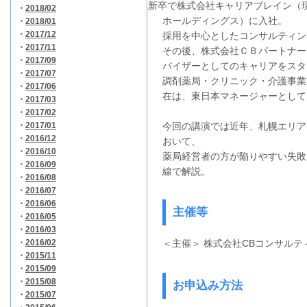
新卒で株式会社キャリアブレイン（
・
2018/02
ホールディングス）に入社。
・
2018/01
・
2017/12
採用を中心としたコンサルティン
・
2017/11
その後、株式会社ＣＢパートナー
・
2017/09
バイザーとしてのキャリアをスタ
・
2017/07
調剤薬局・クリニック・介護事業
・
2017/06
在は、東日本マネージャーとして
・
2017/03
・
2017/02
・
2017/01
今回の講演では近年、札幌エリア
・
2016/12
おいて、
・
2016/10
薬局経営者の方が陥りやすい失敗
・
2016/09
線で解説。
・
2016/08
・
2016/07
・
2016/06
主催等
・
2016/05
・
2016/03
・
2016/02
＜主催＞ 株式会社CBコンサルテ
・
2015/11
・
2015/09
・
2015/08
お申込み方法
・
2015/07