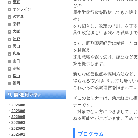
東京
どの
オンライン
厚生労働行政を取材してきた設楽
名古屋
社）
京都
をお招きし、改定の「肝」を丁寧
大阪
薬価改定後も生き残れる戦略まで
神戸
また、調剤薬局経営に精通したコ
岡山
を見据え、
広島
採用戦略や譲り受け、譲渡など友
山口
策を提供します。
高松
新たな経営視点や採用方法など、
松山
得られる"気付き"をお持ち帰りい
福岡
これからの薬局運営を悩まれてい
※このセミナーは、薬局経営に携
ナーです。
・
2026/08
・
2026/06
対象でない方につきまして、お
・
2026/05
ねる可能性がございます。予めご
・
2026/03
・
2026/02
プログラム
・
2026/01