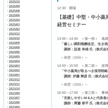
・
2025/10
・
2025/09
12:30 開場
・
2025/08
・
2025/06
【基礎】中堅・中小薬
・
2025/04
経営セミナー
・
2025/03
・
2025/02
・
2024/12
・
2024/10
13:00～14:40 ＜第一部＞ 基
・
2024/09
「厳しい調剤報酬改定、生き残
・
2024/08
講師：設楽 幸雄 氏（株式会
・
2024/06
・
2024/05
～休憩（10分）～
・
2024/04
14:50～15:50 ＜第二部＞ 採
・
2024/03
・
2024/02
「中小薬局が取るべき採用戦略
・
2024/01
講師: 伊藤 輝彦
氏
（株式会社
・
2023/12
・
2023/11
～休憩（10分）～
・
2023/10
16:00～17:00 ＜第三部＞ 事
・
2023/09
「失敗しやすいM＆Aと代表者
・
2023/07
・
2023/06
講師：齊藤 章平 氏（株式会
・
2023/04