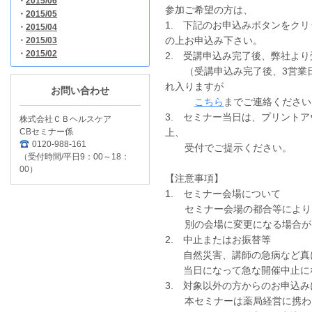
・
2015/06
参加ご希望の方は、
・
2015/05
1. 下記のお申込みボタンをク
・
2015/04
の上お申込み下さい。
・
2015/03
・
2015/02
2. 受講申込み完了後、弊社よ
（受講申込み完了後、3営業日
れ入りますが
お問い合わせ
こちら
までご連絡ください
3. セミナー当日は、プリント
株式会社ＣＢヘルスケア
CBセミナー係
上、
0120-988-161
受付でご提示ください。
（受付時間/平日9：00～18：
00）
【注意事項】
1. セミナー会場について
セミナー会場の都合等により、
別の会場に変更になる場合が
2. 中止またはお振替等
自然災害、講師の急病など真に
当日になって急な開催中止に
3. 対象以外の方からのお申込
本セミナーは薬局経営に携わる