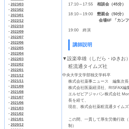
17:10～17:55
相談会（45分）
・
2023/03
・
2023/02
18:10～19:00
懇親会（50分）
・
2023/01
会場6
F 「カン
・
2022/12
・
2022/10
19:00 終演
・
2022/09
・
2022/07
・
2022/06
講師説明
・
2022/05
・
2022/04
▼設楽幸雄（しだら・ゆきお
・
2022/03
・
2022/02
粧流通タイムズ社
・
2022/01
中央大学文学部独文学科卒
・
2021/12
・
2021/11
株式会社薬事ニュース 編集次長
・
2021/09
株式会社医薬経済社、RISFAX編
・
2021/08
エルゼビアジャパン株式会社 Mon
・
2021/07
長を経て、
・
2021/06
現在、株式会社薬粧流通タイムズ社 
・
2021/03
・
2021/02
この間、一貫して厚生労働行政（
・
2021/01
・
2020/12
制）