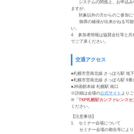
システムの関係上、お申込みい
ますが、
対象以外の方からのご参加につ
御席の確保が出来かねる可能性
い。
4. 参加者情報は協賛会社等と
でご了承ください。
交通アクセス
●札幌市営南北線 さっぽろ駅 地下
●札幌市営南北線 さっぽろ駅 9番
●JR函館本線 札幌駅 南口
※詳細は会場の
公式サイト
よりご
※
「TKP札幌駅カンファレンスセ
ください。
【注意事項】
1. セミナー会場について
セミナー会場の都合等により、