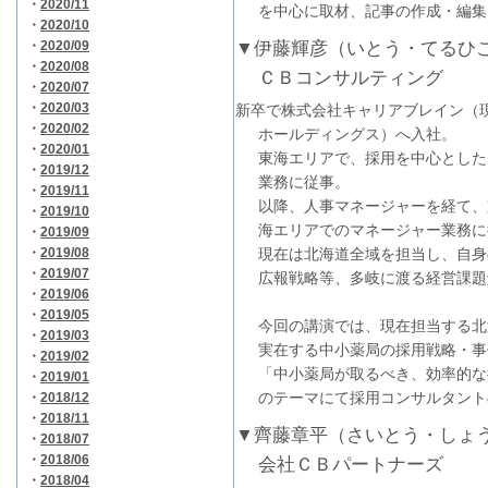
・
2020/11
を中心に取材、記事の作成・編集
・
2020/10
・
2020/09
▼伊藤輝彦（いとう・てるひ
・
2020/08
ＣＢコンサルティング
・
2020/07
・
2020/03
新卒で株式会社キャリアブレイン（
・
2020/02
ホールディングス）へ入社。
・
2020/01
東海エリアで、採用を中心とした
・
2019/12
業務に従事。
・
2019/11
以降、人事マネージャーを経て、
・
2019/10
海エリアでのマネージャー業務に
・
2019/09
・
2019/08
現在は北海道全域を担当し、自身
・
2019/07
広報戦略等、多岐に渡る経営課題
・
2019/06
・
2019/05
今回の講演では、現在担当する北
・
2019/03
実在する中小薬局の採用戦略・事
・
2019/02
「中小薬局が取るべき、効率的な
・
2019/01
のテーマにて採用コンサルタント
・
2018/12
・
2018/11
▼齊藤章平（さいとう・しょ
・
2018/07
・
2018/06
会社ＣＢパートナーズ
・
2018/04