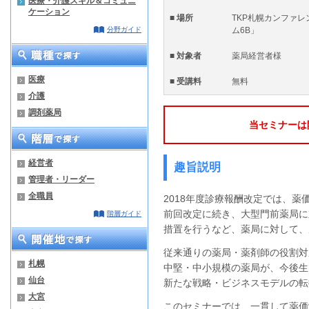
医療・介護スキル＆コミュニ
ケーション
■ 場所
TKP札幌カンファレ
分野ガイド
ム6B」
■ 対象者
薬局経営者様
医療
■ 受講料
無料
介護
調剤薬局
当セミナーは
経営者
趣旨説明
管理者・リーダー
全職員
2018年度診療報酬改定では、
前回改定に続き、大型門前薬局に
階層ガイド
措置を行うなど、薬局に対して、
従来通りの薬局・薬剤師の役割対
札幌
中堅・中小規模の薬局が、今後生
仙台
新たな戦略・ビジネスモデルの転
大宮
このセミナーでは、一貫して薬価