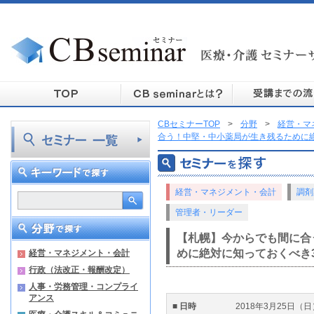
CBセミナーTOP
>
分野
>
経営・マ
合う！中堅・中小薬局が生き残るために
経営・マネジメント・会計
調剤
管理者・リーダー
【札幌】今からでも間に合
めに絶対に知っておくべき
経営・マネジメント・会計
行政（法改正・報酬改定）
人事・労務管理・コンプライ
アンス
■ 日時
2018年3月25日（日）