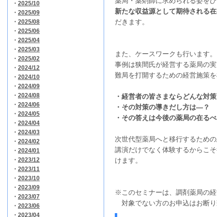
薬局・薬剤師に求められる姿をひ
・
2025/10
新たな収益源として期待される在
・
2025/09
だきます。
・
2025/08
・
2025/06
・
2025/04
・
2025/03
また、ケースワークも行います。
・
2025/02
事例は狭間氏が経営する薬局の実
・
2024/12
難局を打開するための経営施策を
・
2024/10
・
2024/09
・
2024/08
・経営者の皆さまならどんな対策
・
2024/06
・その対策の導きだし方は―？
・
2024/05
・その答えは今後の薬局の在るべ
・
2024/04
・
2024/03
次世代型薬局へと移行するための
・
2024/02
講演だけでなく体験するからこそ
・
2024/01
・
2023/12
けます。
・
2023/11
・
2023/10
・
2023/09
※このセミナーは、調剤薬局の経
・
2023/07
対象でない方のお申込はお断り
・
2023/06
・
2023/04