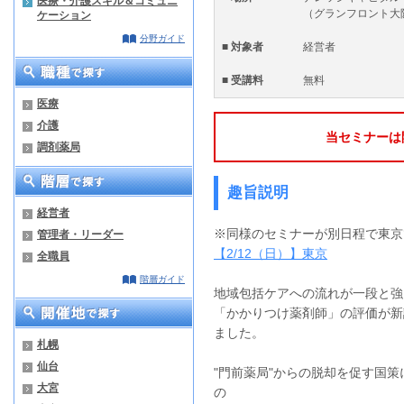
医療・介護スキル＆コミュニ
（グランフロント大阪 
ケーション
分野ガイド
■ 対象者
経営者
■ 受講料
無料
医療
介護
当セミナーは
調剤薬局
趣旨説明
経営者
※同様のセミナーが別日程で東京
管理者・リーダー
【2/12（日）】東京
全職員
階層ガイド
地域包括ケアへの流れが一段と強
「かかりつけ薬剤師」の評価が新
ました。
札幌
仙台
"門前薬局"からの脱却を促す国
大宮
の