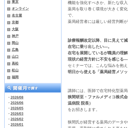
東京
機能を強化すべきか、新たな収入
オンライン
薬局を取り巻く環境が大きく変化
で、
名古屋
薬局経営者には厳しい経営判断が
京都
大阪
神戸
診療報酬改定以降、目に見えて減
岡山
在宅に乗り出したい―。
広島
在宅を展開しているが職員の理解
山口
現状の経営方針に不安を感じる―
高松
セミナーでは、こんな悩みを抱え
松山
明日から使える「薬局経営メソッ
福岡
講師には、医師で在宅特化型薬局
狭間研至・ファルメディコ株式会
・
2026/08
・
2026/06
温病院 院長）
・
2026/05
をお招きします。
・
2026/03
・
2026/02
狭間氏が経営する薬局のデータや
・
2026/01