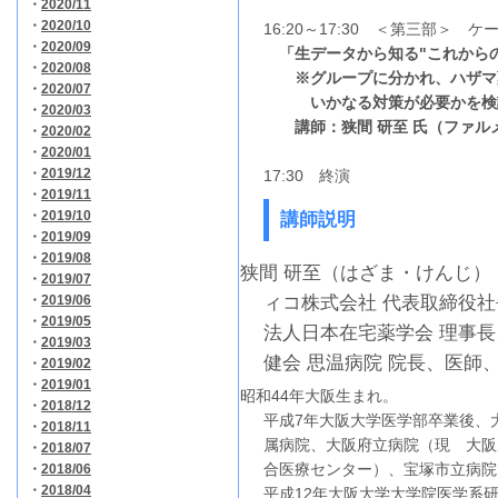
・
2020/11
・
2020/10
16:20～17:30 ＜第三部＞ 
・
2020/09
「生データから知る"これからの
・
2020/08
※グループに分かれ、ハザマ薬
・
2020/07
いかなる対策が必要かを検討
・
2020/03
講師：狭間 研至 氏（ファルメ
・
2020/02
・
2020/01
・
2019/12
17:30 終演
・
2019/11
・
2019/10
講師説明
・
2019/09
・
2019/08
狭間 研至（はざま・けんじ）
・
2019/07
・
2019/06
ィコ株式会社 代表取締役
・
2019/05
法人日本在宅薬学会 理事
・
2019/03
健会 思温病院 院長、医師
・
2019/02
・
2019/01
昭和44年大阪生まれ。
・
2018/12
平成7年大阪大学医学部卒業後、
・
2018/11
属病院、大阪府立病院（現 大阪
・
2018/07
合医療センター）、宝塚市立病院
・
2018/06
・
2018/04
平成12年大阪大学大学院医学系