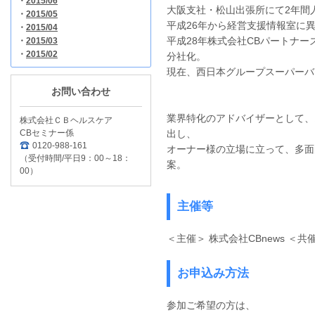
・
2015/06
大阪支社・松山出張所にて2年間
・
2015/05
平成26年から経営支援情報室に異
・
2015/04
平成28年株式会社CBパートナ
・
2015/03
・
2015/02
分社化。
現在、西日本グループスーパーバ
お問い合わせ
業界特化のアドバイザーとして、
株式会社ＣＢヘルスケア
CBセミナー係
出し、
0120-988-161
オーナー様の立場に立って、多面
（受付時間/平日9：00～18：
案。
00）
主催等
＜主催＞ 株式会社CBnews ＜
お申込み方法
参加ご希望の方は、