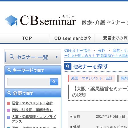
CBセミナーTOP
>
分野
>
経営・マ
ー】まだ間に合う！ "門前薬局"からの脱
経営・マネジメント・会計
調剤
【大阪・薬局経営セミナー】
の脱却
経営・マネジメント・会計
行政（法改正・報酬改定）
■ 日時
2017年2月5日（日）1
人事・労務管理・コンプライ
アンス
■ 場所
ナレッジキャピタル 