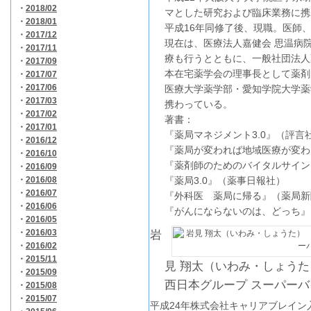
・
2018/02
マとした研究および臨床業務に携
・
2018/01
平成16年同修了後、現職。医師
・
2017/12
現在は、医療法人嘉健会 思温病
・
2017/11
療も行うとともに、一般社団法人
・
2017/09
本在宅薬学会の理事長として薬剤
・
2017/07
・
2017/06
医療大学薬学部・愛知学院大学薬
・
2017/03
携わっている。
・
2017/02
著書：
・
2017/01
『薬局マネジメント3.0』（評言
・
2016/12
『薬局が変われば地域医療が変わ
・
2016/10
『薬剤師のためのバイタルサイン
・
2016/09
・
2016/08
『薬局3.0』（薬事日報社）
・
2016/07
『外科医 薬局に帰る』（薬局新
・
2016/06
『がんにならないのは、どっち』
・
2016/05
・
2016/03
岩
・
2016/02
・
2015/11
見 翔太（いわみ・しょうた
・
2015/09
西日本グループ スーパー
・
2015/08
・
2015/07
平成24年株式会社キャリアブレイン