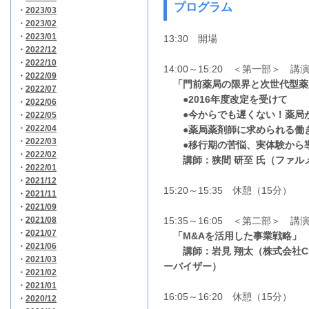
プログラム
・
2023/03
・
2023/02
・
2023/01
13:30 開場
・
2022/12
・
2022/10
14:00～15:20 ＜第一部＞ 講
・
2022/09
「門前薬局の限界と次世代型薬
・
2022/07
●2016年度改定を受けて
・
2022/06
●今からでも遅くない！薬局が
・
2022/05
・
2022/04
●薬局薬剤師に求められる働
・
2022/03
●移行期の苦悩、実体験から
・
2022/02
講師：狭間 研至 氏（ファルメ
・
2022/01
・
2021/12
15:20～15:35 休憩（15分）
・
2021/11
・
2021/09
・
2021/08
15:35～16:05 ＜第二部＞ 講
・
2021/07
「M&Aを活用した事業戦略」
・
2021/06
講師：岩見 翔太（株式会社CB
・
2021/03
ーバイザー）
・
2021/02
・
2021/01
16:05～16:20 休憩（15分）
・
2020/12