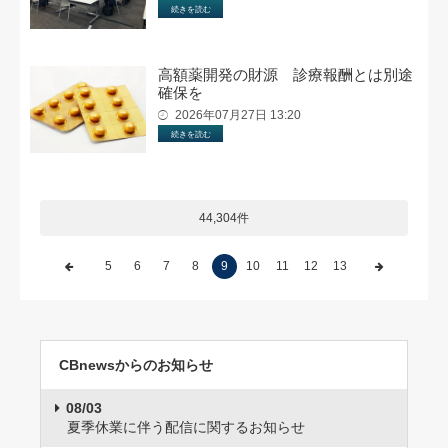
続きを読む
高額薬開発の財源 診療報酬とは別途
確保を
2026年07月27日 13:20
続きを読む
44,304件
5
6
7
8
9
10
11
12
13
CBnewsからのお知らせ
08/03
夏季休業に伴う配信に関するお知らせ