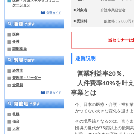
医療・介護スキル＆コミュニ
ケーション
■ 対象者
介護事業経営者
分野ガイド
■ 受講料
一般価格：2,000円
医療
当セミナーは
介護
調剤薬局
趣旨説明
経営者
営業利益率20％、
管理者・リーダー
人件費率40%を叶
全職員
事業とは
階層ガイド
今、日本の医療・介護・福祉業
かつてない大きな変化を迎えよ
札幌
その境界線となるのは、言うま
仙台
団塊の世代が75歳以上の後期高齢
大宮