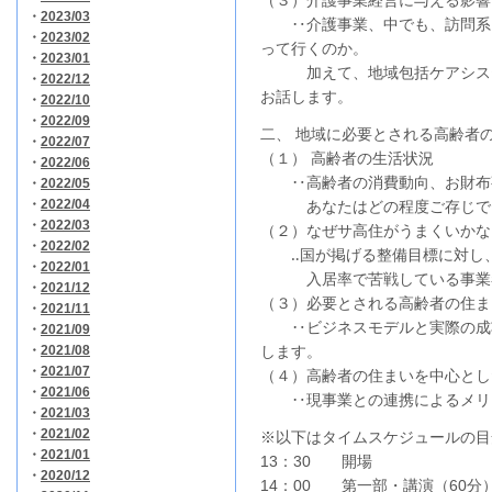
（３）介護事業経営に与える影響
・
2023/03
‥介護事業、中でも、訪問系・
・
2023/02
って行くのか。
・
2023/01
加えて、地域包括ケアシステ
・
2022/12
お話します。
・
2022/10
・
2022/09
二、 地域に必要とされる高齢者
・
2022/07
（１） 高齢者の生活状況
・
2022/06
‥高齢者の消費動向、お財布
・
2022/05
・
2022/04
あなたはどの程度ご存じで
・
2022/03
（２）なぜサ高住がうまくいかな
・
2022/02
‥国が掲げる整備目標に対し、
・
2022/01
入居率で苦戦している事業者
・
2021/12
（３）必要とされる高齢者の住ま
・
2021/11
‥ビジネスモデルと実際の成功
・
2021/09
・
2021/08
します。
・
2021/07
（４）高齢者の住まいを中心とし
・
2021/06
‥現事業との連携によるメリッ
・
2021/03
・
2021/02
※以下はタイムスケジュールの目
・
2021/01
13：30 開場
・
2020/12
14：00 第一部・講演（60分