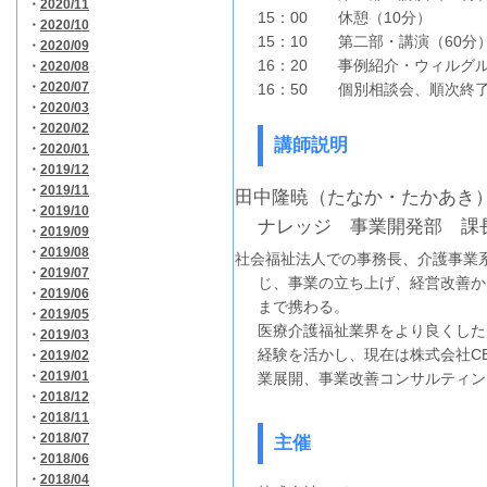
・
2020/11
15：00 休憩（10分）
・
2020/10
15：10 第二部・講演（60分
・
2020/09
16：20 事例紹介・ウィルグル
・
2020/08
・
2020/07
16：50 個別相談会、順次終
・
2020/03
・
2020/02
講師説明
・
2020/01
・
2019/12
・
2019/11
田中隆暁（たなか・たかあき）
・
2019/10
ナレッジ 事業開発部 課
・
2019/09
・
2019/08
社会福祉法人での事務長、介護事業
・
2019/07
じ、事業の立ち上げ、経営改善か
・
2019/06
まで携わる。
・
2019/05
医療介護福祉業界をより良くした
・
2019/03
経験を活かし、現在は株式会社C
・
2019/02
・
2019/01
業展開、事業改善コンサルティン
・
2018/12
・
2018/11
・
2018/07
主催
・
2018/06
・
2018/04