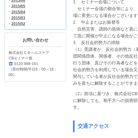
・
2015/06
1. セミナー会場について
・
2015/05
セミナー会場の都合等により、
・
2015/04
場に変更になる場合がございます
・
2015/03
2. 中止またはお振替等
・
2015/02
自然災害、講師の急病など真に
て急に開催が中止になる場合がご
お問い合わせ
3. 反社会的勢力の排除
（1）受講者が、反社会的勢力（
株式会社ＣＢヘルスケア
団関係団体、関係者、その他反社
CBセミナー係
行う団体、及びその行為者などを
0120-988-161
（受付時間/平日9：00～18：
社会的勢力を利用している場合又
00）
関与している者が反社会的勢力で
みを直ちに解除することができま
（2）前項に基づき、株式会社C
に解除しても、相手方への損害賠
す。
交通アクセス