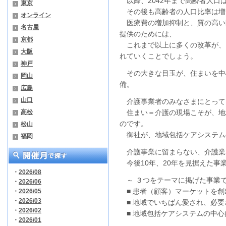
以降、2042年まで高齢者人口
東京
その後も高齢者の人口比率は増
オンライン
医療費の増加抑制と、質の高い
名古屋
提供のためには、
京都
これまで以上に多くの改革が、
大阪
れていくことでしょう。
神戸
その大きな目玉が、住まいを中
岡山
備。
広島
山口
介護事業者のみなさまにとって
高松
住まい＝介護の現場こそが、地
のです。
松山
御社が、地域包括ケアシステム
福岡
介護事業に留まらない、介護業
今後10年、20年を見据えた事
・
2026/08
～ ３つをテーマに掲げた事業で
・
2026/06
■ 患者（顧客）マーケットを創
・
2026/05
・
2026/03
■ 地域でいちばん愛され、必要
・
2026/02
■ 地域包括ケアシステムの中心
・
2026/01