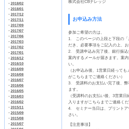
株式会社CBナレッジ
・
2018/02
・
2018/01
・
2017/12
お申込み方法
・
2017/11
・
2017/09
・
2017/07
参加ご希望の方は、
・
2017/06
1. このページの上段と下段の
・
2017/03
だき、必要事項をご記入の上、お
・
2017/02
2. 受講申込み完了後、銀行振
・
2017/01
案内するメールが届きます。案内
・
2016/12
・
2016/10
い。
・
2016/09
（お申込み後、1営業日経っても
・
2016/08
がこちらまでご連絡ください）
・
2016/07
3. 受講料のお支払い完了後、
・
2016/06
ます。
・
2016/05
（受講料のお支払い後、3営業日
・
2016/03
入りますがこちらまでご連絡くだ
・
2016/02
・
2015/11
4. セミナー当日は、プリント
・
2015/09
さい。
・
2015/08
・
2015/07
【注意事項】