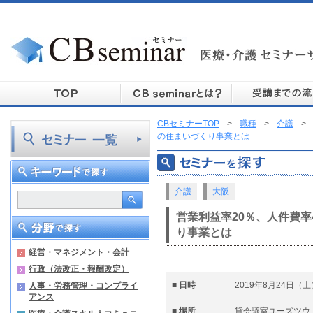
CBセミナーTOP
>
職種
>
介護
>
の住まいづくり事業とは
介護
大阪
営業利益率20％、人件費率
り事業とは
経営・マネジメント・会計
行政（法改正・報酬改定）
■ 日時
2019年8月24日（土
人事・労務管理・コンプライ
アンス
■ 場所
貸会議室ユーズツウ