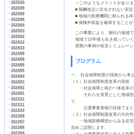
・
2025/10
～このようなメリットがありま
・
2025/09
■ 報酬改定に左右されない安定
・
2025/08
■ 地域の医療機関に頼られる存
・
2025/06
■ 保険外収益を確保することが
・
2025/04
・
2025/03
この事業により、御社の地域で
・
2025/02
地域で10年後も生き残ってい
・
2024/12
実際の事例や収支シミュレーシ
・
2024/10
・
2024/09
・
2024/08
プログラム
・
2024/06
・
2024/05
一、 社会保障制度の現状から考
・
2024/04
（１）社会保障制度改革の現状
・
2024/03
・
2024/02
‥社会保障と税の一体改革の
・
2024/01
それらを背景とした地域包括
・
2023/12
て、
・
2023/11
介護事業者様の目線でまとめ
・
2023/10
（２）社会保障制度改革の方向性
・
2023/09
‥地域医療構想からみる在宅介
・
2023/07
・
2023/06
含めご説明します。
・
2023/04