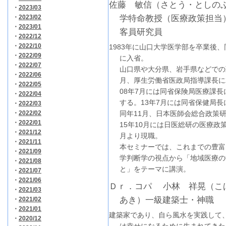
佐藤 敏信（さとう・としの
・
2023/03
・
2023/02
学特命教授（医療政策担当
・
2023/01
客員研究員
・
2022/12
・
2022/10
1983年に山口大学医学部を卒業後
・
2022/09
に入省。
・
2022/07
山口県や大分県、岩手県などでの
・
2022/06
月、厚生労働省医政局指導課長に
・
2022/05
08年7月には同省保険局医療課長
・
2022/04
する。13年7月には同省保健局長
・
2022/03
・
2022/02
同年11月、日本医師会総合政策
・
2022/01
15年10月には日医総研の医療政
・
2021/12
月より現職。
・
2021/11
本セミナーでは、これまでの豊富
・
2021/09
学判断学の視点から「地域医療の
・
2021/08
と」をテーマに講演。
・
2021/07
・
2021/06
Ｄｒ．コパ 小林 祥晃（こ
・
2021/03
あき）一級建築士・神職
・
2021/02
・
2021/01
建築家であり、自ら風水を実践して
・
2020/12