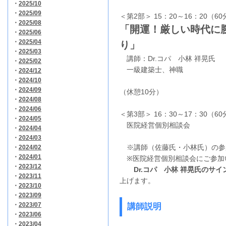
・
2025/10
・
2025/09
＜第2部＞ 15：20～16：20（60
・
2025/08
「開運！厳しい時代に
・
2025/06
・
2025/04
り」
・
2025/03
講師：Dr.コパ 小林 祥晃氏
・
2025/02
一級建築士、神職
・
2024/12
・
2024/10
・
2024/09
（休憩10分）
・
2024/08
・
2024/06
＜第3部＞ 16：30～17：30（60
・
2024/05
医院経営個別相談会
・
2024/04
・
2024/03
※講師（佐藤氏・小林氏）の参
・
2024/02
・
2024/01
※医院経営個別相談会にご参加
・
2023/12
Dr.コパ 小林 祥晃氏のサ
・
2023/11
上げます。
・
2023/10
・
2023/09
・
2023/07
講師説明
・
2023/06
・
2023/04