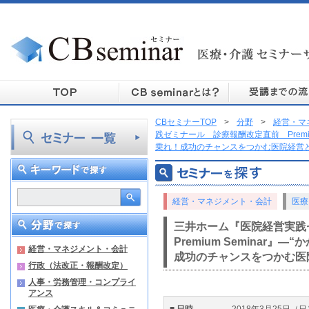
CBセミナーTOP
>
分野
>
経営・マ
践ゼミナール 診療報酬改定直前 Premiu
乗れ！成功のチャンスをつかむ医院経営
経営・マネジメント・会計
医療
三井ホーム『医院経営実
Premium Seminar
経営・マネジメント・会計
成功のチャンスをつかむ医
行政（法改正・報酬改定）
人事・労務管理・コンプライ
アンス
■ 日時
2018年3月25日（日）