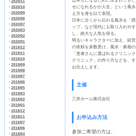
は幸せになるために生まれてきた
・
2020/11
せになれるかが人生」という風水
・
2020/10
・
2020/09
え方を身を以て表現。
・
2020/08
日本に古くから伝わる風水を「西
・
2020/07
ップ」など現代にも取り入れやす
・
2020/03
し、絶大な人気を得る。
・
2020/02
明るいキャラクターに加え、経営
・
2020/01
の依頼を多数受け、風水・家相の
・
2019/12
・
2019/11
「患者さんに選ばれるクリニック
・
2019/10
クリニック」の作り方などを、す
・
2019/09
お伝えします。
・
2019/08
・
2019/07
・
2019/06
主催
・
2019/05
・
2019/03
三井ホーム株式会社
・
2019/02
・
2019/01
・
2018/12
・
2018/11
お申込み方法
・
2018/07
・
2018/06
参加ご希望の方は、
・
2018/04