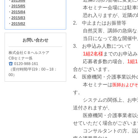
・
2015/06
・
2015/05
本セミナー会場には駐車場
・
2015/04
恐れ入りますが、近隣の駐
・
2015/03
2. 中止またはお振替等
・
2015/02
自然災害、講師の急病など
当日になって急な開催中止
お問い合わせ
3. お申込み人数について
株式会社ＣＢヘルスケア
1組2名様
までのお申込み
CBセミナー係
応募者多数の場合、
1組
0120-988-161
合がございます。
（受付時間/平日9：00～18：
00）
4. 医療機関・介護事業以
本セミナーは
医師および
す。
システムの関係上、お申込
送付されますが、
医療機関・介護事業者以外
せていただく場合がございま
コンサルタントの方、設計