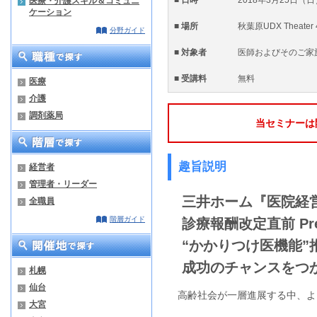
医療・介護スキル＆コミュニ
ケーション
■ 場所
秋葉原UDX Theater 
分野ガイド
■ 対象者
医師およびそのご家
■ 受講料
無料
医療
介護
調剤薬局
当セミナーは
趣旨説明
経営者
管理者・リーダー
三井ホーム
『医院経
全職員
階層ガイド
診療報酬改定直前 Premi
“かかりつけ医機能”
成功のチャンスをつ
札幌
仙台
高齢社会が一層進展する中、よ
大宮