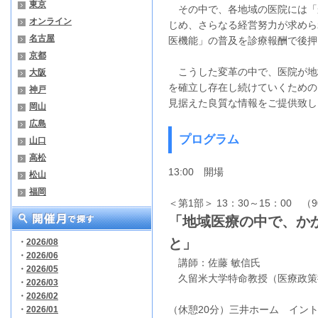
東京
その中で、各地域の医院には「
オンライン
じめ、さらなる経営努力が求めら
名古屋
医機能」の普及を診療報酬で後押
京都
こうした変革の中で、医院が地
大阪
を確立し存在し続けていくための
神戸
見据えた良質な情報をご提供致し
岡山
広島
プログラム
山口
高松
13:00 開場
松山
福岡
＜第1部＞ 13：30～15：00 （
「地域医療の中で、か
と」
・
2026/08
・
2026/06
講師：佐藤 敏信氏
・
2026/05
久留米大学特命教授（医療政策
・
2026/03
・
2026/02
（休憩20分）三井ホーム イン
・
2026/01