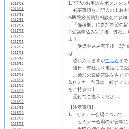
1.下記のお申込みボタンを
・
2018/02
・
2018/01
必要事項をご記入の上お申
・
2017/12
※医院経営個別相談会に参加
・
2017/11
「備考欄」に参加希望の旨
・
2017/09
・
2017/07
2.受講申込み完了後、弊社
・
2017/06
ます。
・
2017/03
（受講申込み完了後、3営
・
2017/02
・
2017/01
は、
・
2016/12
恐れ入りますが
こちら
まで
・
2016/10
後日、弊社より電話にて受
・
2016/09
・
2016/08
ご参加の最終確認をさせて
・
2016/07
3.セミナー当日は、必ずプ
・
2016/06
をご持参の上、
・
2016/05
受付でご提示ください。
・
2016/03
・
2016/02
【注意事項】
・
2015/11
・
2015/09
1. セミナー会場について
・
2015/08
セミナー会場の都合等によ
・
2015/07
近隣の別の会場に変更にな