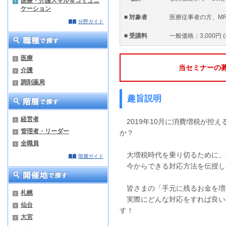
医療・介護スキル＆コミュニ
ケーション
■ 対象者
医療従事者の方、M
分野ガイド
■ 受講料
一般価格：3,000円
医療
当セミナーの
介護
調剤薬局
趣旨説明
経営者
2019年10月に消費増税が控
管理者・リーダー
か？
全職員
大増税時代を乗り切るために、
階層ガイド
今からできる対応方法を伝授し
皆さまの「手元に残るお金を増
札幌
実際にどんな対応をすれば良い
仙台
す！
大宮