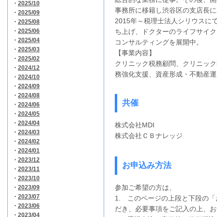
・
2025/10
事務所に移籍し渋谷区の支店長に
・
2025/09
2015年～税理士法人シリウスに
・
2025/08
・
2025/06
ち上げ、ドクターのライフサイク
・
2025/04
コンサルティングを展開中。
・
2025/03
【事業内容】
・
2025/02
クリニック税務顧問、クリニック
・
2024/12
務強化支援、資産形成・不動産運
・
2024/10
・
2024/09
・
2024/08
共催
・
2024/06
・
2024/05
・
2024/04
株式会社MDI
・
2024/03
株式会社ＣＢナレッジ
・
2024/02
・
2024/01
・
2023/12
お申込み方法
・
2023/11
・
2023/10
参加ご希望の方は、
・
2023/09
・
2023/07
1. このページの上段と下段の
・
2023/06
だき、必要事項をご記入の上、お
・
2023/04