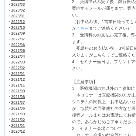
2. 受講申込み完了後、銀行振
・
2023/03
案内するメールが届きます。案内
・
2023/02
い。
・
2023/01
（お申込み後、1営業日経っても
・
2022/12
・
2022/10
が
こちら
までご連絡ください）
・
2022/09
3. 受講料のお支払い完了後、
・
2022/07
ます。
・
2022/06
（受講料のお支払い後、3営業日
・
2022/05
入りますがこちらまでご連絡くだ
・
2022/04
4. セミナー当日は、プリント
・
2022/03
・
2022/02
さい。
・
2022/01
・
2021/12
【注意事項】
・
2021/11
1. 医療機関の方以外のご参加に
・
2021/09
本セミナーは医療機関の方が主
・
2021/08
システムの関係上、お申込みいた
・
2021/07
が、協賛社の同業他社の方など医
・
2021/06
・
2021/03
後程メールまたはお電話にてお断
・
2021/02
ので、あらかじめご了承ください
・
2021/01
2. セミナー会場について
・
2020/12
セミナー会場の都合等により、