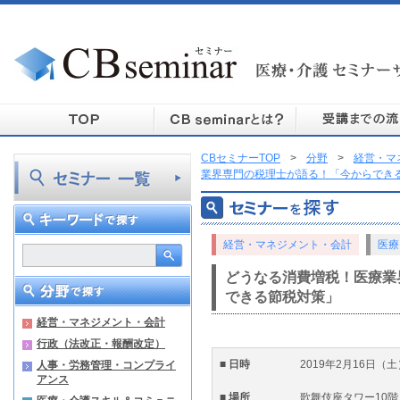
CBセミナーTOP
>
分野
>
経営・マ
業界専門の税理士が語る！「今からでき
経営・マネジメント・会計
医療
どうなる消費増税！医療業
できる節税対策」
経営・マネジメント・会計
行政（法改正・報酬改定）
■ 日時
2019年2月16日（土
人事・労務管理・コンプライ
アンス
■ 場所
歌舞伎座タワー10階