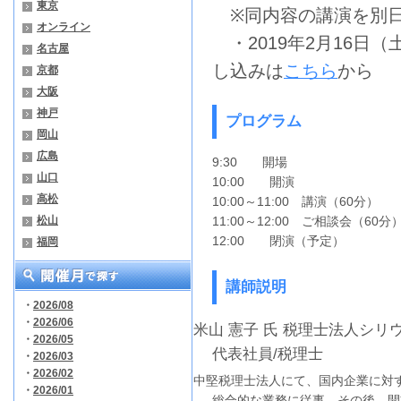
東京
※同内容の講演を別日
オンライン
・2019年2月16日（土
名古屋
し込みは
こちら
から
京都
大阪
神戸
プログラム
岡山
広島
9:30 開場
山口
10:00 開演
高松
10:00～11:00 講演（60分）
松山
11:00～12:00 ご相談会（60
12:00 閉演（予定）
福岡
講師説明
・
2026/08
・
2026/06
米山 憲子 氏 税理士法人シリ
・
2026/05
代表社員/税理士
・
2026/03
・
2026/02
中堅税理士法人にて、国内企業に対
・
2026/01
総合的な業務に従事。その後、開