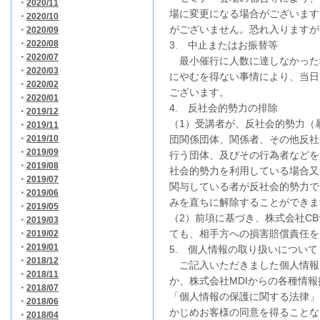
・
2020/11
場に変更になる場合がございます
・
2020/10
がございません。恐れ入りますが
・
2020/09
・
2020/08
3. 中止またはお振替等
・
2020/07
最小催行に人数に達しなかった
・
2020/03
にやむを得ない事情により、当日
・
2020/02
ございます。
・
2020/01
4. 反社会的勢力の排除
・
2019/12
（1）受講者が、反社会的勢力（
・
2019/11
・
2019/10
団関係団体、関係者、その他反社
・
2019/09
行う団体、及びその行為者などを
・
2019/08
社会的勢力を利用している場合又
・
2019/07
関与している者が反社会的勢力で
・
2019/06
みを直ちに解除することができま
・
2019/05
（2）前項に基づき、株式会社C
・
2019/03
ても、相手方への損害賠償責任を
・
2019/02
・
2019/01
5. 個人情報の取り扱いについて
・
2018/12
ご記入いただきました個人情報
・
2018/11
か、株式会社MDIからの各種情
・
2018/07
「個人情報の保護に関する法律」
・
2018/06
かじめお客様の同意を得ることな
・
2018/04