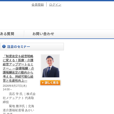
会員登録
ログイン
「制度改定を経営戦略
に変える！医療・介護
経営アップデートセミ
ナー」 ―診療報酬・介
護報酬改定の動向から
考える、持続可能な経
営と生産性向上―
2026年8月27日(木)
14:00～
流石 学 氏 ｜株式会
社メデュアクト 代表取
締役
菊地 雅洋氏｜北海
道介護福祉道場 あかい