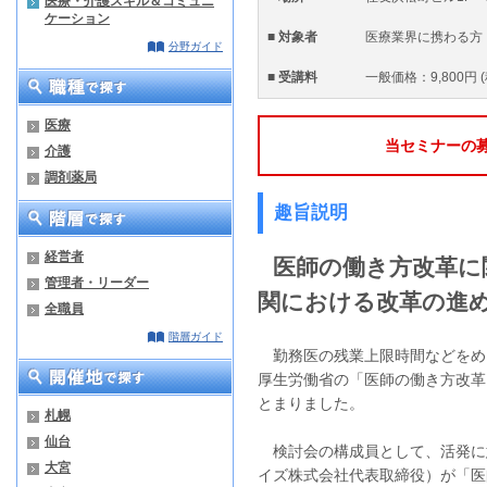
医療・介護スキル＆コミュニ
ケーション
■ 対象者
医療業界に携わる方
分野ガイド
■ 受講料
一般価格：9,800円 
医療
当セミナーの
介護
調剤薬局
趣旨説明
経営者
医師の働き方改革に
管理者・リーダー
関における改革の進
全職員
階層ガイド
勤務医の残業上限時間などをめ
厚生労働省の「医師の働き方改革
とまりました。
札幌
仙台
検討会の構成員として、活発に
大宮
イズ株式会社代表取締役）が「医