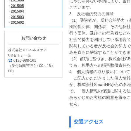
・
2015/06
にやむを得ない事情により、当日
・
2015/05
ございます。
・
2015/04
3. 反社会的勢力の排除
・
2015/03
（1）受講者が、反社会的勢力（
・
2015/02
団関係団体、関係者、その他反社
行う団体、及びその行為者などを
お問い合わせ
社会的勢力を利用している場合又
関与している者が反社会的勢力で
株式会社ＣＢヘルスケア
みを直ちに解除することができま
CBセミナー係
（2）前項に基づき、株式会社C
0120-988-161
ても、相手方への損害賠償責任を
（受付時間/平日9：00～18：
00）
4. 個人情報の取り扱いについて
ご記入いただきました個人情報
か、株式会社SmartHRからの
で、「個人情報の保護に関する法
あらかじめお客様の同意を得るこ
せん。
交通アクセス