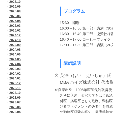
・
2025/10
・
2025/09
プログラム
・
2025/08
・
2025/06
・
2025/04
15:30 開場
・
2025/03
16:00～16:30 第一部・講演（3
・
2025/02
16:30～16:40 第二部・協賛社
・
2024/12
16:40～17:00 コーヒーブレイク
・
2024/10
17:00～17:30 第三部・講演（3
・
2024/09
・
2024/08
・
2024/06
・
2024/05
講師説明
・
2024/04
・
2024/03
・
2024/02
裴 英洙（はい えいしゅ）氏 MD
・
2024/01
MBA ハイズ株式会社 代表
・
2023/12
・
2023/11
奈良県出身。1998年医師免許取得
・
2023/10
外科に入局、金沢大学をはじめ急
・
2023/09
科医・病理医として勤務。勤務医
・
2023/07
けるマネジメントの必要性を痛感
・
2023/06
の勤務医経験を経て、慶應義塾大
・
2023/04