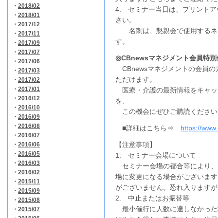
・
2018/02
4. セミナー当日は、プリント
・
2018/01
さい。
・
2017/12
名刺は、懇親会で使用するネー
・
2017/11
す。
・
2017/09
・
2017/07
◎
CBnewsマネジメント会員特
・
2017/06
CBnewsマネジメントの会員の
・
2017/03
ただけます。
・
2017/02
・
2017/01
医療・介護の最新情報をキャッチ
・
2016/12
を、
・
2016/10
この機会にぜひご購読ください
・
2016/09
・
2016/08
■詳細はこちら⇒
https://www
・
2016/07
【注意事項】
・
2016/06
・
2016/05
1. セミナー会場について
・
2016/03
セミナー会場の都合等により、
・
2016/02
場に変更になる場合がございます
・
2015/11
がございません。恐れ入りますが
・
2015/09
2. 中止またはお振替等
・
2015/08
最小催行に人数に達しなかった
・
2015/07