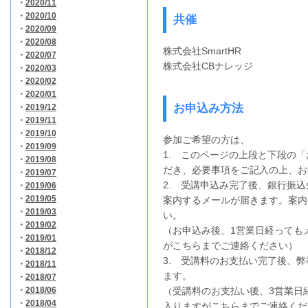
・
2020/11
・
2020/10
共催
・
2020/09
・
2020/08
株式会社SmartHR
・
2020/07
株式会社CBナレッジ
・
2020/03
・
2020/02
・
2020/01
お申込み方法
・
2019/12
・
2019/11
・
2019/10
参加ご希望の方は、
・
2019/09
1. このページの上段と下段の
・
2019/08
だき、必要事項をご記入の上、お
・
2019/07
2. 受講申込み完了後、銀行振
・
2019/06
・
2019/05
案内するメールが届きます。案内
・
2019/03
い。
・
2019/02
（お申込み後、1営業日経っても
・
2019/01
がこちらまでご連絡ください）
・
2018/12
3. 受講料のお支払い完了後、
・
2018/11
ます。
・
2018/07
・
2018/06
（受講料のお支払い後、3営業日
・
2018/04
入りますがこちらまでご連絡くだ