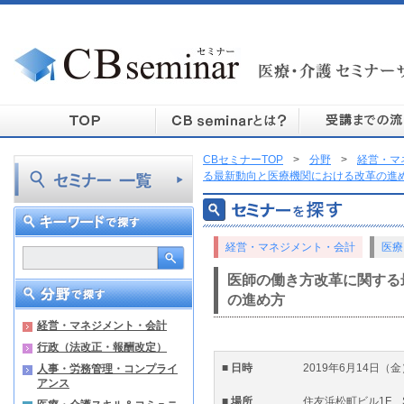
CBセミナーTOP
>
分野
>
経営・マ
る最新動向と医療機関における改革の進
経営・マネジメント・会計
医療
医師の働き方改革に関する
の進め方
経営・マネジメント・会計
行政（法改正・報酬改定）
■ 日時
2019年6月14日（金）1
人事・労務管理・コンプライ
アンス
■ 場所
住友浜松町ビル1F Se