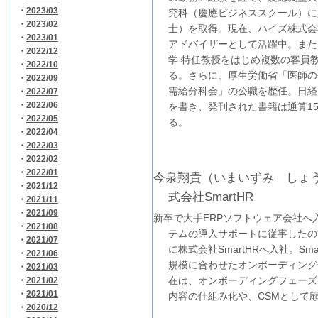
・
2023/03
究科（慶應ビジネススクール）に
・
2023/02
士）を取得。現在、ハイズ株式会
・
2023/01
アドバイザーとして活躍中。また
・
2022/12
学 特任教授をはじめ複数の客員
・
2022/10
る。さらに、厚生労働省「医師の
・
2022/09
需給分科会」の公職を歴任。日経
・
2022/07
・
2022/06
を書き、発刊された書籍は通算1
・
2022/05
る。
・
2022/04
・
2022/03
・
2022/02
・
2022/01
今泉翔貴（いまいずみ しょ
・
2021/12
式会社SmartHR
・
2021/11
・
2021/09
新卒で大手ERPソフトウェア会社へ
・
2021/08
テムの導入サポートに従事したのち
・
2021/07
に株式会社SmartHRへ入社。Sm
・
2021/06
規模に合わせたオンボーディング
・
2021/03
在は、オンボーディングフェーズ
・
2021/02
・
2021/01
内容の仕組み化や、CSMとして
・
2020/12