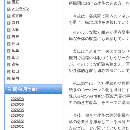
東京
療機関における改革の進め方」を
オンライン
名古屋
今後は、各病院で院内のマネジ
を通じ、職場環境を改善していく
京都
大阪
そのような取り組みが医療従事
神戸
病院全体の収益にも直結していく
岡山
広島
裴氏はこれまで、医師でコンサ
山口
機関で組織の体制づくりやリーダ
が、そのような経験も踏まえ、医
高松
や具体的な取り組み方法について
松山
福岡
第二部では、入社手続きや雇用
続きのペーパーレス化を可能にす
株式会社SmartHRが医療業界の
・
2026/08
界の働き方改革」をテーマに講演
・
2026/06
・
2026/05
今後、働き方改革の陣頭指揮を
・
2026/03
・
2026/02
革の必要性を痛感している医師の
・
2026/01
方などに、ぜひ聞いていただきた