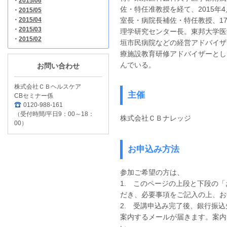
・
2015/06
佐・特任准教授を経て、2015年
・
2015/05
・
2015/04
室長・病院長補佐・特任教授、17
・
2015/03
理学研究センター長。東邦大学医
・
2015/02
垣市民病院などの経営アドバイザ
療施設教育研修アドバイザーとし
んでいる。
お問い合わせ
株式会社ＣＢヘルスケア
主催
CBセミナー係
0120-988-161
（受付時間/平日9：00～18：
株式会社ＣＢナレッジ
00）
お申込み方法
参加ご希望の方は、
1. このページの上段と下段の
だき、必要事項をご記入の上、お
2. 受講申込み完了後、銀行振
案内するメールが届きます。案内