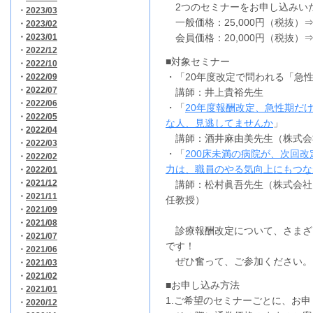
2つのセミナーをお申し込みい
・
2023/03
一般価格：25,000円（税抜）
・
2023/02
・
2023/01
会員価格：20,000円（税抜）
・
2022/12
■対象セミナー
・
2022/10
・「20年度改定で問われる「急
・
2022/09
・
2022/07
講師：井上貴裕先生
・
2022/06
・「
20年度報酬改定、急性期だ
・
2022/05
な人、見逃してませんか
」
・
2022/04
講師：酒井麻由美先生（株式会
・
2022/03
・「
200床未満の病院が、次回
・
2022/02
力は、職員のやる気向上にもつな
・
2022/01
・
2021/12
講師：松村眞吾先生（株式会社
・
2021/11
任教授）
・
2021/09
・
2021/08
診療報酬改定について、さまざ
・
2021/07
です！
・
2021/06
ぜひ奮って、ご参加ください。
・
2021/03
・
2021/02
■お申し込み方法
・
2021/01
1.ご希望のセミナーごとに、お
・
2020/12