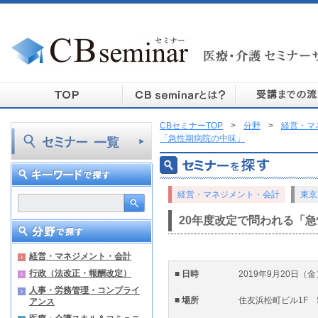
CBセミナーTOP
>
分野
>
経営・マ
「急性期病院の中味」
経営・マネジメント・会計
東京
20年度改定で問われる「
経営・マネジメント・会計
行政（法改正・報酬改定）
■ 日時
2019年9月20日（金）1
人事・労務管理・コンプライ
■ 場所
住友浜松町ビル1F Se
アンス