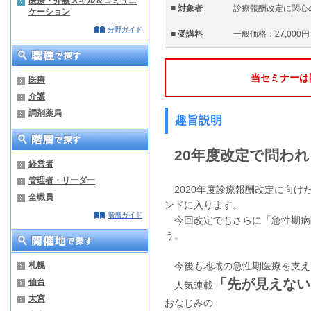
医療・介護スキル＆コミュニ
■ 対象者
診療報酬改定に関心
ケーション
分野ガイド
■ 受講料
一般価格：27,000円
当セミナーは
医療
介護
調剤薬局
趣旨説明
20年度改定で問わ
経営者
管理者・リーダー
2020年度診療報酬改定に向け
全職員
ンドに入ります。
階層ガイド
今回改定でもさらに「急性期病
う。
札幌
今後も地域の急性期医療を支え
「先が見えない
仙台
人気連載
大宮
おなじみの