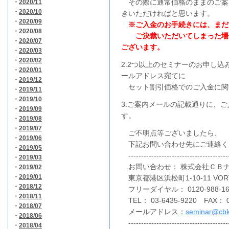
その際に通常価格のままのご案
・
2020/11
・
2020/10
きいただければと思います。
・
2020/09
※ご入金のお手続きには、まだ
・
2020/08
ご決裁いただいてしまった場合
・
2020/07
ございます。
・
2020/03
・
2020/02
2.2つ以上のセミナーのお申し
・
2020/01
ールアドレス宛てに
・
2019/12
セット割引価格でのご入金に関
・
2019/11
・
2019/10
3.ご案内メールの記載通りに、
・
2019/09
す。
・
2019/08
・
2019/07
ご不明点等ございましたら、
・
2019/06
下記お問い合わせ先にご連絡く
・
2019/05
---------------------------------------
・
2019/03
お問い合わせ：
株式会社ＣＢ
・
2019/02
・
2019/01
東京都港区浜松町1-10-11 VORT
・
2018/12
フリーダイヤル： 0120-988-1
・
2018/11
TEL： 03-6435-9220 FAX： 0
・
2018/07
メールアドレス：
seminar@cbk
・
2018/06
----------------------------------------
・
2018/04