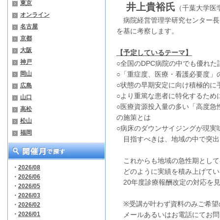
東京
井上貴裕氏
（千葉大学医
オンライン
病院経営管理学研究センター長
名古屋
を基に考察します。
京都
大阪
【予定しているテーマ】
神戸
○全国のDPC病院の中でも優れ
岡山
○「重症度、医療・看護必要度」
○状態の早期安定に向け積極的に
広島
○より重篤な患者に特化するため
山口
○医療資源投入量の多い「高度急
高松
の施策とは
松山
○病床のダウンサイジングが現実
福岡
目指すべきは、地域の中で突出
これからも地域の急性期として
・
2026/08
どのように実績を積み上げてい
・
2026/06
20年度診療報酬改定の対応を見
・
2026/05
・
2026/03
※
受講が叶わず
資料
のみご希望
・
2026/02
・
2026/01
メールあるいはお電話にてお問