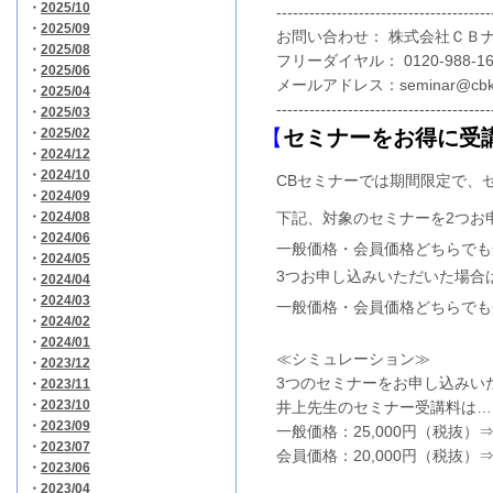
・
2025/10
----------------------------------------
・
2025/09
お問い合わせ： 株式会社ＣＢナ
・
2025/08
フリーダイヤル： 0120-988-1
・
2025/06
メールアドレス：
seminar@cbk
・
2025/04
----------------------------------------
・
2025/03
・
2025/02
【
セミナーをお得に受
・
2024/12
・
2024/10
CBセミナーでは期間限定で、
・
2024/09
・
2024/08
下記、対象のセミナーを2つお
・
2024/06
一般価格・会員価格どちらでも
・
2024/05
3つお申し込みいただいた場合
・
2024/04
・
2024/03
一般価格・会員価格どちらでも
・
2024/02
・
2024/01
≪シミュレーション≫
・
2023/12
3つのセミナーをお申し込みい
・
2023/11
・
2023/10
井上先生のセミナー受講料は…
・
2023/09
一般価格：25,000円（税抜）
・
2023/07
会員価格：20,000円（税抜）
・
2023/06
・
2023/04