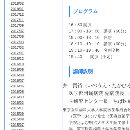
・
2018/02
・
2018/01
プログラム
・
2017/12
・
2017/11
16：30 開演
・
2017/09
17：00～18：00 講演（60分）
・
2017/07
・
2017/06
18：00～18：10 休憩
・
2017/03
18：10～19：10 講演（60分）
・
2017/02
19：10～19：40 名刺交換
・
2017/01
19：40 閉演（予定）
・
2016/12
・
2016/10
・
2016/09
講師説明
・
2016/08
・
2016/07
井上貴裕（いのうえ・たかひ
・
2016/06
・
2016/05
医学部附属病院 副病院長
・
2016/03
学研究センター長、ちば医
・
2016/02
・
2015/11
東京医科歯科大学大学院医歯学総合
・
2015/09
（医学）および修士（医療政策学
・
2015/08
学院および明治大学大学院で修士
・
2015/07
得。東京医科歯科大学医学部附属