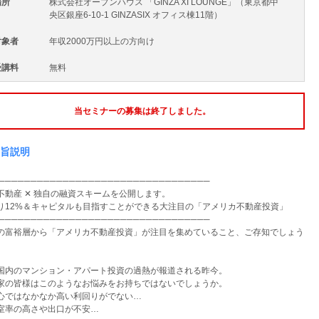
場所
株式会社オープンハウス 「GINZA XI LOUNGE」（東京都中
央区銀座6-10-1 GINZASIX オフィス棟11階）
対象者
年収2000万円以上の方向け
受講料
無料
当セミナーの募集は終了しました。
旨説明
───────────────────────────
──────
不動産 ✕ 独自の融資スキームを公開します。
り12%＆キャピタルも目指すことができる大注目の「
アメリカ不動産投資」
───────────────────────────
──────
の富裕層から「アメリカ不動産投資」
が注目を集めていること、
ご存知でしょう
国内のマンション・アパート投資の過熱が報道される昨今。
家の皆様はこのようなお悩みをお持ちではないでしょうか。
心ではなかなか高い利回りがでない…
室率の高さや出口が不安…