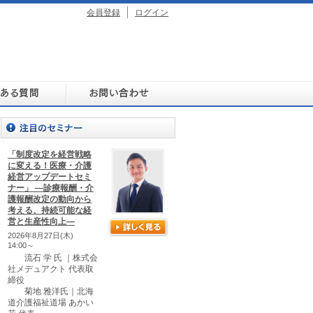
会員登録
ログイン
「制度改定を経営戦略
に変える！医療・介護
経営アップデートセミ
ナー」 ―診療報酬・介
護報酬改定の動向から
考える、持続可能な経
営と生産性向上―
2026年8月27日(木)
14:00～
流石 学 氏 ｜株式会
社メデュアクト 代表取
締役
菊地 雅洋氏｜北海
道介護福祉道場 あかい