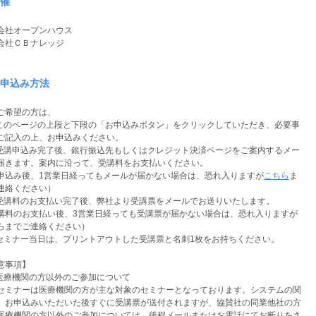
催
会社オープンハウス
会社ＣＢナレッジ
申込み方法
ご希望の方は、
 このページの上段と下段の「お申込みボタン」をクリックしていただき、必要事
ご記入の上、お申込みください。
 受講申込み完了後、銀行振込先もしくはクレジット決済ページをご案内するメー
届きます。案内に沿って、受講料をお支払いください。
申込み後、1営業日経ってもメールが届かない場合は、恐れ入りますが
こちら
ま
連絡ください）
 受講料のお支払い完了後、弊社より受講票をメールでお送りいたします。
講料のお支払い後、3営業日経っても受講票が届かない場合は、恐れ入りますが
らまでご連絡ください）
 セミナー当日は、プリントアウトした受講票と名刺1枚をお持ちください。
意事項】
 医療機関の方以外のご参加について
ミナーは医療機関の方が主な対象のセミナーとなっております。システムの関
、お申込みいただいた後すぐに受講票が送付されますが、協賛社の同業他社の方
医療機関の方以外のご参加については、後程メールまたはお電話にてお断りをさ