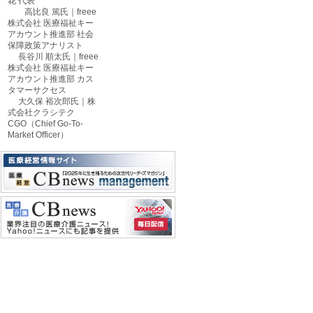
花 代表
高比良 篤氏｜freee
株式会社 医療福祉キー
アカウント推進部 社会
保障政策アナリスト
長谷川 順太氏｜freee
株式会社 医療福祉キー
アカウント推進部 カス
タマーサクセス
大久保 裕次郎氏｜株
式会社クラシテク
CGO（Chief Go-To-
Market Officer）