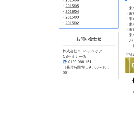
・
2015/06
・
2015/05
・東
・
2015/04
・東
・
2015/03
・東
・
2015/02
・東
・東
・東
お問い合わせ
JR
「新
株式会社ＣＢヘルスケア
▽詳
CBセミナー係
0120-988-161
（受付時間/平日9：00～18：
00）