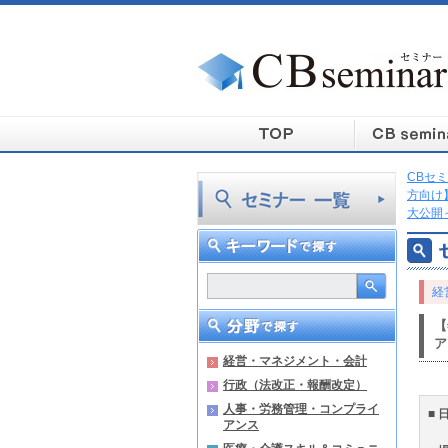
CBセミ
方向け
大公開
経
【
ア
経営・マネジメント・会計
行政（法改正・報酬改定）
人事・労務管理・コンプライ
■ 
アンス