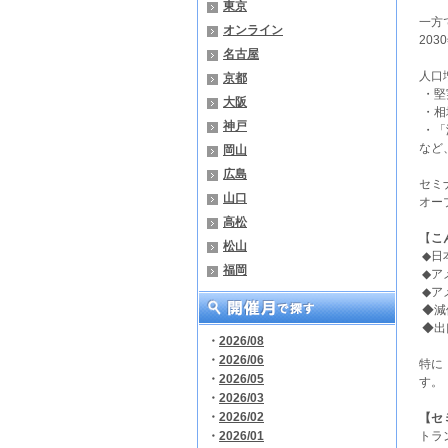
東京
一方
オンライン
20
名古屋
人口
京都
・堅
大阪
・相
神戸
・「
など
岡山
広島
セミ
山口
オー
高松
【
こ
松山
◆日
福岡
◆ア
◆ア
◆減
◆出
・
2026/08
・
2026/06
特に
・
2026/05
す。
・
2026/03
・
2026/02
【セ
・
2026/01
トラ