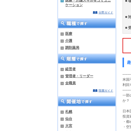
医療・介護スキル＆コミュニ
■ 
ケーション
分野ガイド
■ 
■ 
医療
介護
調剤薬局
趣
経営者
───
管理者・リーダー
米国
全職員
利回
───
階層ガイド
一部
か？
日本
札幌
投資
仙台
・都
大宮
・空