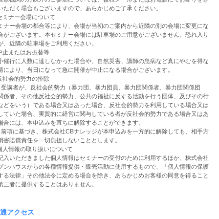
いただく場合もございますので、あらかじめご了承ください。
 セミナー会場について
ナー会場の都合等により、会場が当初のご案内から近隣の別の会場に変更にな
合がございます。本セミナー会場には駐車場のご用意がございません。恐れ入り
が、近隣の駐車場をご利用ください。
 中止またはお振替等
催行に人数に達しなかった場合や、自然災害、講師の急病など真にやむを得な
情により、当日になって急に開催が中止になる場合がございます。
 反社会的勢力の排除
）受講者が、反社会的勢力（暴力団、暴力団員、暴力団関係者、暴力団関係団
関係者、その他反社会的勢力、公共の福祉に反する活動を行う団体、及びその行
などをいう）である場合又はあった場合、反社会的勢力を利用している場合又は
していた場合、実質的に経営に関与している者が反社会的勢力である場合又はあ
場合には、本申込みを直ちに解除することができます。
）前項に基づき、株式会社CBナレッジが本申込みを一方的に解除しても、相手方
損害賠償責任を一切負担しないこととします。
 個人情報の取り扱いについて
入いただきました個人情報はセミナーの受付のために利用するほか、株式会社
プンハウスからの各種情報提供・販売活動に使用するもので、「個人情報の保護
する法律」その他法令に定める場合を除き、あらかじめお客様の同意を得ること
第三者に提供することはありません。
通アクセス