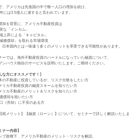
で、アメリカは先進国の中で唯一人口の増加を続け、
30年には3.5億人に達すると言われています。
増加を背景に、アメリカ不動産投資は
実な「インカム」
場上昇による「キャピタル」
減価償却」を取れる市場環境
、
日本国内とは一味違う多くのメリットを享受できる可能性がありま
す。
ナーでは、
海外不動産投資のハードルになっていた融資について、
プンハウス独自のサービスを説明いたします。
ご期待ください。
んな方にオススメです！
】
本の不動産に投資しているが、リスク分散をしたい方
メリカ不動産投資の融資スキームを知りたい方
メリカ不動産のメリット＆リスクを知りたい方
価償却を狙いたい方
口（売却）に不安のある方
【税メリット】【融資（ローン）】について、
セミナーで詳しく解説いたしま
ミナー内容】
ンプ政権下、アメリカ不動産のメリット・リスクを解説。