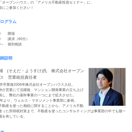
「オープンハウス」の「アメリカ不動産投資セミナー」に、
軽にご参加ください！
ログラム
:30 開場
:00 講演（60分）
00～ 個別相談
師説明
洋輔 (そえだ・ようすけ)氏 株式会社オープン
ス 営業統括責任者
学卒業後2006年株式会社オープンハウス入社。
仲介営業にて活躍後、マンション開発事業の立ち上げ
画し、弊社の基幹事業の一つにまで拡大させた。
19年より、ウェルス・マネジメント事業部に参画。
不動産を使った相続に関することから、アメリカ不動
使った所得税対策まで、不動産を使ったコンサルティングは事業部の中でも随一
識を有している。