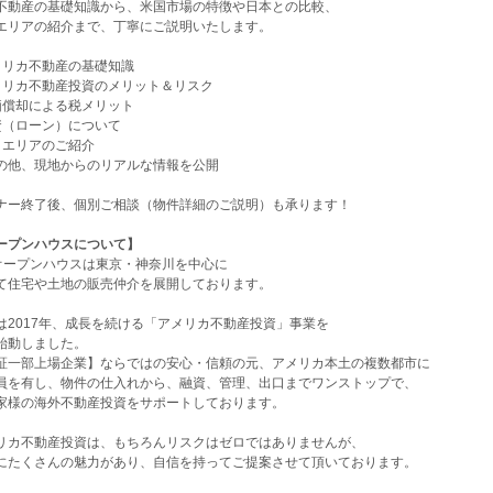
不動産の基礎知識から、米国市場の特徴や日本との比較、
エリアの紹介まで、丁寧にご説明いたします。
メリカ不動産の基礎知識
メリカ不動産投資のメリット＆リスク
価償却による税メリット
資（ローン）について
目エリアのご紹介
他、現地からのリアルな情報を公開
ナー終了後、個別ご相談（物件詳細のご説明）も承ります！
ープンハウスについて】
)オープンハウスは東京・神奈川を中心に
て住宅や土地の販売仲介を展開しております。
は2017年、成長を続ける「アメリカ不動産投資」事業を
始動しました。
証一部上場企業】ならではの安心・信頼の元、
アメリカ本土の複数都市に
員を有し、物件の仕入れから、融資、管理、
出口までワンストップで、
家様の海外不動産投資をサポートしております。
リカ不動産投資は、もちろんリスクはゼロではありませんが、
にたくさんの魅力があり、
自信を持ってご提案させて頂いております。