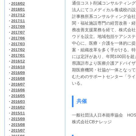
通信コスト削減コンサルティング
・
2018/02
・
2018/01
法人にてコメディカル養成校の設
・
2017/12
計事務所系コンサルティング会社
・
2017/11
関・福祉施設専門の経営改善・経
・
2017/09
務改善支援業務を経て、株式会社
・
2017/07
ウドを設立。地域包括ケアシステ
・
2017/06
中心に、医療・介護を一体的に提
・
2017/03
案・組織改革を多く手がける。特
・
2017/02
・
2017/01
には定評があり、年間100回を
・
2016/12
県諏訪市より医療介護アドバイザ
・
2016/10
期医療機関・社協が一体となって
・
2016/09
むためのサポートセンター「ライ
・
2016/08
いる。
・
2016/07
・
2016/06
・
2016/05
共催
・
2016/03
・
2016/02
・
2015/11
一般社団法人日本能率協会 HOSPE
・
2015/09
株式会社CBナレッジ
・
2015/08
・
2015/07