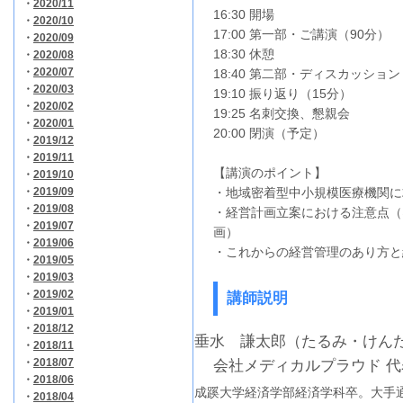
・
2020/11
16:30 開場
・
2020/10
17:00 第一部・ご講演（90分）
・
2020/09
18:30 休憩
・
2020/08
・
2020/07
18:40 第二部・ディスカッション
・
2020/03
19:10 振り返り（15分）
・
2020/02
19:25 名刺交換、懇親会
・
2020/01
20:00 閉演（予定）
・
2019/12
・
2019/11
【
講演のポイント】
・
2019/10
・
2019/09
・地域密着型中小規模医療機関に
・
2019/08
・経営計画立案における注意点（
・
2019/07
画）
・
2019/06
・これからの経営管理のあり方と
・
2019/05
・
2019/03
・
2019/02
講師説明
・
2019/01
・
2018/12
垂水 謙太郎（たるみ・けん
・
2018/11
・
2018/07
会社メディカルプラウド 
・
2018/06
成蹊大学経済学部経済学科卒。大手
・
2018/04