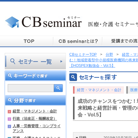
CBセミナーTOP
>
分野
>
経営・マ
む！地域密着型中小規模医療機関の将来
【HOSPEX勉強会・Vol.5】
経営・マネジメント・会計
医療
成功のチャンスをつかむ！
来戦略と経営計画・管理の考
経営・マネジメント・会計
会・Vol.5】
行政（法改正・報酬改定）
人事・労務管理・コンプライ
アンス
■ 日時
2019年10月25日（金