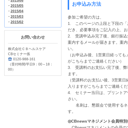
・
2015/06
お申込み方法
・
2015/05
・
2015/04
・
2015/03
参加ご希望の方は、
・
2015/02
1. このページの上段と下段の
だき、必要事項をご記入の上、お
2. 受講申込み完了後、銀行振
お問い合わせ
案内するメールが届きます。案内
い。
株式会社ＣＢヘルスケア
CBセミナー係
（お申込み後、1営業日経っても
0120-988-161
がこちらまでご連絡ください）
（受付時間/平日9：00～18：
3. 受講料のお支払い完了後、
00）
ます。
（受講料のお支払い後、3営業日
入りますがこちらまでご連絡くだ
4. セミナー当日は、プリント
さい。
名刺は、懇親会で使用するネー
す。
◎
CBnewsマネジメント会員特
CBnewsマネジメントの会員の