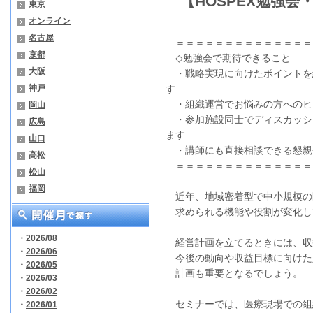
【HOSPEX勉強会・V
東京
オンライン
名古屋
＝＝＝＝＝＝＝＝＝＝＝＝＝＝
京都
◇勉強会で期待できること
大阪
・戦略実現に向けたポイントを
神戸
す
・組織運営でお悩みの方へのヒ
岡山
・参加施設同士でディスカッシ
広島
ます
山口
・講師にも直接相談できる懇親
高松
＝＝＝＝＝＝＝＝＝＝＝＝＝＝
松山
福岡
近年、地域密着型で中小規模の
求められる機能や役割が変化し
・
2026/08
経営計画を立てるときには、収
・
2026/06
今後の動向や収益目標に向けた
・
2026/05
計画も重要となるでしょう。
・
2026/03
・
2026/02
セミナーでは、医療現場での組
・
2026/01