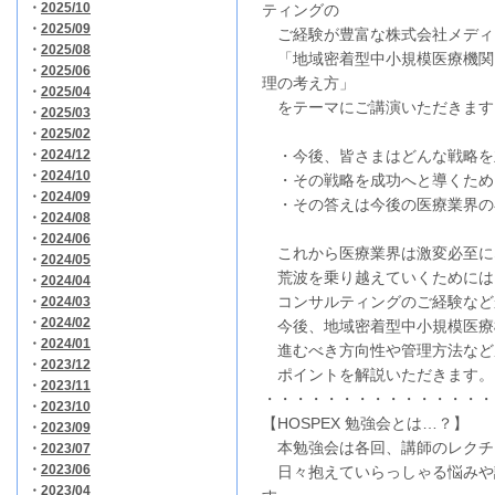
・
2025/10
ティングの
・
2025/09
ご経験が豊富な株式会社メディ
・
2025/08
「地域密着型中小規模医療機関
・
2025/06
理の考え方」
・
2025/04
をテーマにご講演いただきます
・
2025/03
・
2025/02
・
2024/12
・今後、皆さまはどんな戦略を
・
2024/10
・その戦略を成功へと導くため
・
2024/09
・その答えは今後の医療業界の
・
2024/08
・
2024/06
これから医療業界は激変必至に
・
2024/05
荒波を乗り越えていくためには
・
2024/04
コンサルティングのご経験など
・
2024/03
・
2024/02
今後、地域密着型中小規模医療
・
2024/01
進むべき方向性や管理方法など
・
2023/12
ポイントを解説いただきます。
・
2023/11
・・・・・・・・・・・・・・・
・
2023/10
【HOSPEX 勉強会とは…？】
・
2023/09
本勉強会は各回、講師のレクチ
・
2023/07
・
2023/06
日々抱えていらっしゃる悩みや
・
2023/04