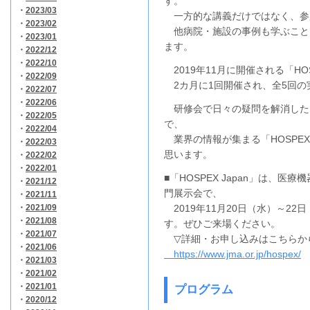
す。
・
2023/03
一方的な講義だけではなく、参
・
2023/02
他病院・施設の事例も学ぶこと
・
2023/01
ます。
・
2022/12
・
2022/10
2019年11月に開催される「HOSP
・
2022/09
2カ月に1回開催され、全5回の
・
2022/07
・
2022/06
研修会で日々の疑問を解消した
・
2022/05
で、
・
2022/04
業界の情報が集まる「HOSPEX
・
2022/03
思います。
・
2022/02
・
2022/01
■「HOSPEX Japan」は、
・
2021/12
門展示会で、
・
2021/11
・
2021/09
2019年11月20日（水）～2
・
2021/08
す。ぜひご来場ください。
・
2021/07
▽詳細・お申し込みはこちらか
・
2021/06
https://www.jma.or.jp/hospex/
・
2021/03
・
2021/02
・
2021/01
プログラム
・
2020/12