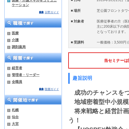
医療・介護スキル＆コミュニ
ケーション
■ 場所
芝公園フロントタワー
分野ガイド
■ 対象者
医療従事者の方（医
主に200床以下の
となっております。
医療
介護
■ 受講料
一般価格：3,500円 
調剤薬局
当セミナーは
経営者
管理者・リーダー
趣旨説明
全職員
階層ガイド
成功のチャンスを
地域密着型中小規模
将来戦略と経営計画
札幌
仙台
う！
大宮