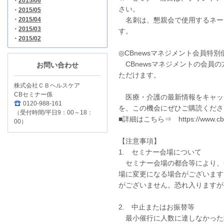
・
2015/06
さい。
・
2015/05
・
2015/04
名刺は、懇親会で使用するネー
・
2015/03
す。
・
2015/02
◎CBnewsマネジメント会員特
CBnewsマネジメントの会員
お問い合わせ
ただけます。
株式会社ＣＢヘルスケア
CBセミナー係
医療・介護の最新情報をキャッチ
0120-988-161
を、この機会にぜひご購読くださ
（受付時間/平日9：00～18：
■詳細はこちら⇒ https://www.cbnew
00）
【注意事項】
1. セミナー会場について
セミナー会場の都合等により、
場に変更になる場合がございます
がございません。恐れ入りますが
2. 中止またはお振替等
最小催行に人数に達しなかった