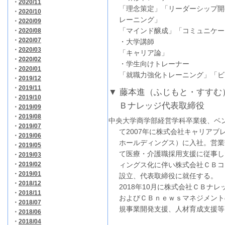
・
2020/11
「理念策定」「リーダーシップ開
・
2020/10
レーニング」
・
2020/09
「マインド醸成」「コミュニケー
・
2020/08
・
2020/07
・大学講師
・
2020/03
「キャリア論」
・
2020/02
・学生向けトレーナー
・
2020/01
「就職力強化トレーニング」「ビ
・
2019/12
・
2019/11
▼ 藤本進（ふじもと・すすむ
・
2019/10
Ｂナレッジ代表取締役
・
2019/09
・
2019/08
中央大学商学部経営学科卒業後、ベ
・
2019/07
て2007年に株式会社キャリアブ
・
2019/06
ホールディングス）に入社。営業
・
2019/05
て医療・介護職採用支援に従事し
・
2019/03
・
2019/02
ィングス化に伴い株式会社ＣＢコ
・
2019/01
設立、代表取締役に就任する。
・
2018/12
2018年10月に株式会社ＣＢナ
・
2018/11
およびＣＢｎｅｗｓマネジメント
・
2018/07
規事業開発支援、人材育成支援等
・
2018/06
・
2018/04