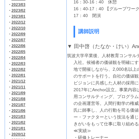
16：30-16：40 休憩
・
2023/03
16：40-17：40 【グループワー
・
2023/02
17：40 閉演
・
2023/01
・
2022/12
・
2022/10
講師説明
・
2022/09
・
2022/07
▼ 田中啓（たなか・けい）Anc
・
2022/06
・
2022/05
筑波大学卒業後、人材教育コンサル
・
2022/04
入社。候補者の価値観を明確にす
・
2022/03
地で開催しながら、2,000名以
・
2022/02
・
2022/01
のサポートを行う。自社の価値観
・
2021/12
ビジョンに共感した人材の採用に
・
2021/11
2017年にAnchor設立。事業内
・
2021/09
用コンサルティング、プログラム
・
2021/08
の企画運営等。人間行動学の権威で
・
2021/07
氏に師事し、人の行動を司る価値
・
2021/06
・
2021/03
ー・ファクターという技法を通じ
・
2021/02
きがいをもって仕事に取り組める
・
2021/01
≪実績≫
・
2020/12
・研修トレーナー