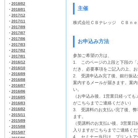
・
2018/02
主催
・
2018/01
・
2017/12
・
2017/11
株式会社ＣＢナレッジ
ＣＢｎｅ
・
2017/09
・
2017/07
・
2017/06
お申込み方法
・
2017/03
・
2017/02
参加ご希望の方は、
・
2017/01
1. このページの上段と下段の
・
2016/12
・
2016/10
だき、必要事項をご記入の上、お
・
2016/09
2. 受講申込み完了後、銀行振
・
2016/08
案内するメールが届きます。案内
・
2016/07
い。
・
2016/06
（お申込み後、1営業日経っても
・
2016/05
がこちらまでご連絡ください）
・
2016/03
・
2016/02
3. 受講料のお支払い完了後、
・
2015/11
ます。
・
2015/09
（受講料のお支払い後、3営業日
・
2015/08
入りますがこちらまでご連絡くだ
・
2015/07
4. セミナー当日は、プリント