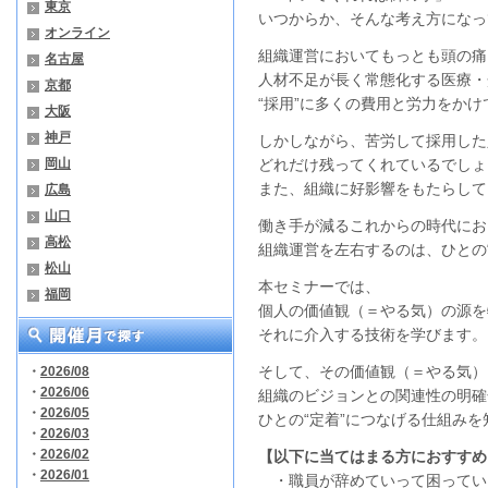
東京
いつからか、そんな考え方になっ
オンライン
組織運営においてもっとも頭の痛
名古屋
人材不足が長く常態化する医療・
京都
“採用”に多くの費用と労力をか
大阪
神戸
しかしながら、苦労して採用した
岡山
どれだけ残ってくれているでしょ
また、組織に好影響をもたらして
広島
山口
働き手が減るこれからの時代にお
高松
組織運営を左右するのは、ひとの“
松山
本セミナーでは、
福岡
個人の価値観（＝やる気）の源を
それに介入する技術を学びます。
そして、その価値観（＝やる気）
・
2026/08
・
2026/06
組織のビジョンとの関連性の明確
・
2026/05
ひとの“定着”につなげる仕組み
・
2026/03
・
2026/02
【以下に当てはまる方におすすめ
・
2026/01
・職員が辞めていって困ってい