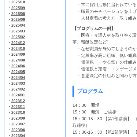
・
2025/10
・常に採用活動に追われている
・
2025/09
・職員のモチベーションを上げ
・
2025/08
・人材定着の考え方・取り組み
・
2025/06
・
2025/04
【プログラムの一例】
・
2025/03
・医療・介護人材を取り巻く環
・
2025/02
革、報酬改定など）
・
2024/12
・なぜ職員が辞めてしまうのか
・
2024/10
・
2024/09
・定着率が高い組織、低い組織
・
2024/08
・価値観（＝やる気）の仕組み
・
2024/06
・価値観と定着・エンゲージメ
・
2024/05
・意思決定の仕組みと関わり方
・
2024/04
・
2024/03
・
2024/02
プログラム
・
2024/01
・
2023/12
14：30 開場
・
2023/11
15：00 開演 ご挨拶
・
2023/10
・
2023/09
15：00-15：30 【第1部講演
・
2023/07
取締役）
・
2023/06
15：30-16：30 【第2部講演】 
・
2023/04