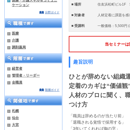
医療・介護スキル＆コミュニ
■ 場所
住友浜松町ビル1F Se
ケーション
分野ガイド
■ 対象者
人材定着に課題を感
■ 受講料
一般価格：5,500円 
医療
介護
当セミナーは
調剤薬局
趣旨説明
経営者
ひとが辞めない組織
管理者・リーダー
全職員
定着のカギは“価値観
階層ガイド
人材のプロに聞く、
つけ方
札幌
「職員は辞めるのが当たり前」
仙台
「退職される覚悟で採用する」
大宮
「3年いてくれれば御の字」