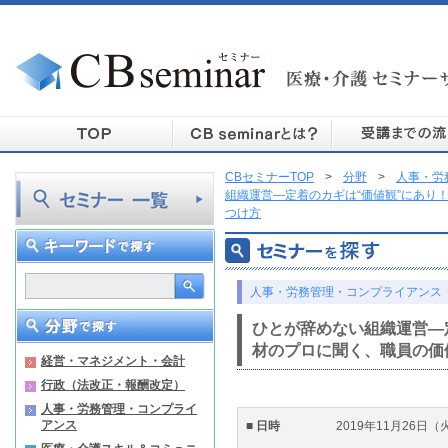
CBセミナーTOP
>
分野
>
人事・労
組織運営―定着のカギは“価値観”にあり
つけ方
人事・労務管理・コンプライアンス
ひとが辞めない組織運営―
材のプロに聞く、職員の価
経営・マネジメント・会計
行政（法改正・報酬改定）
人事・労務管理・コンプライ
アンス
■ 日時
2019年11月26日（