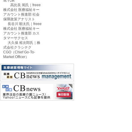
花 代表
高比良 篤氏｜freee
株式会社 医療福祉キー
アカウント推進部 社会
保障政策アナリスト
長谷川 順太氏｜freee
株式会社 医療福祉キー
アカウント推進部 カス
タマーサクセス
大久保 裕次郎氏｜株
式会社クラシテク
CGO（Chief Go-To-
Market Officer）