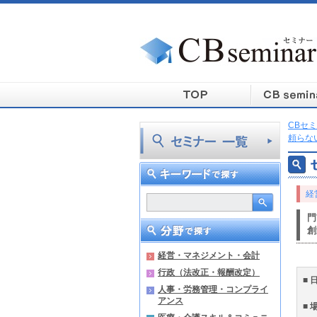
CBセミ
頼らな
経
門
創
経営・マネジメント・会計
行政（法改正・報酬改定）
■ 
人事・労務管理・コンプライ
アンス
■ 