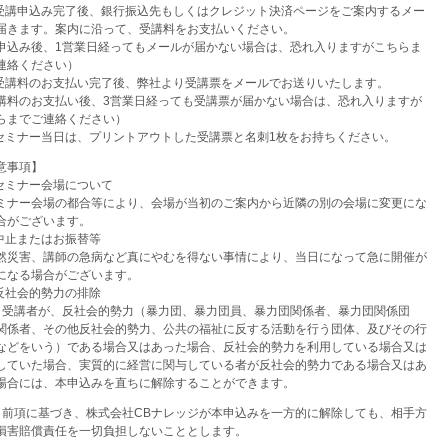
 受講申込み完了後、銀行振込先もしくはクレジット決済ページをご案内するメー
届きます。案内に沿って、受講料をお支払いください。
申込み後、1営業日経ってもメールが届かない場合は、恐れ入りますがこちらま
連絡ください）
 受講料のお支払い完了後、弊社より受講票をメールでお送りいたします。
講料のお支払い後、3営業日経っても受講票が届かない場合は、恐れ入りますが
らまでご連絡ください）
 セミナー当日は、プリントアウトした受講票と名刺1枚をお持ちください。
意事項】
 セミナー会場について
ナー会場の都合等により、会場が当初のご案内から近隣の別の会場に変更にな
合がございます。
 中止またはお振替等
災害、講師の急病など真にやむを得ない事情により、当日になって急に開催が
になる場合がございます。
 反社会的勢力の排除
）受講者が、反社会的勢力（暴力団、暴力団員、暴力団関係者、暴力団関係団
関係者、その他反社会的勢力、公共の福祉に反する活動を行う団体、及びその行
などをいう）である場合又はあった場合、反社会的勢力を利用している場合又は
していた場合、実質的に経営に関与している者が反社会的勢力である場合又はあ
場合には、本申込みを直ちに解除することができます。
）前項に基づき、株式会社CBナレッジが本申込みを一方的に解除しても、相手方
損害賠償責任を一切負担しないこととします。