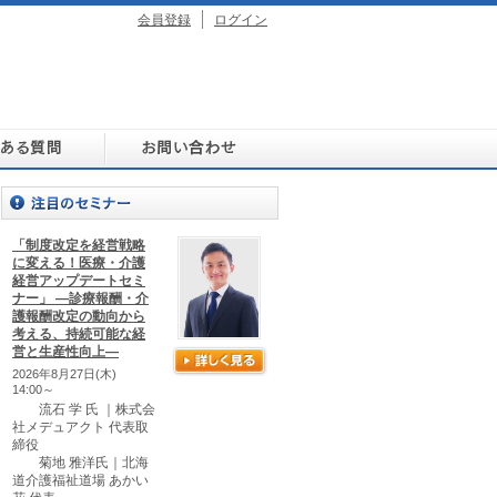
会員登録
ログイン
「制度改定を経営戦略
に変える！医療・介護
経営アップデートセミ
ナー」 ―診療報酬・介
護報酬改定の動向から
考える、持続可能な経
営と生産性向上―
2026年8月27日(木)
14:00～
流石 学 氏 ｜株式会
社メデュアクト 代表取
締役
菊地 雅洋氏｜北海
道介護福祉道場 あかい