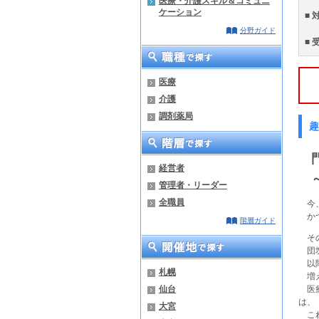
医療・介護スキル＆コミュニ
ケーション
■ 
分野ガイド
■ 
医療
介護
調剤薬局
趣
門
経営者
～
管理者・リーダー
全職員
今、
かつ
階層ガイド
その
団塊
以降
札幌
増え
仙台
医療
は、
大宮
これ