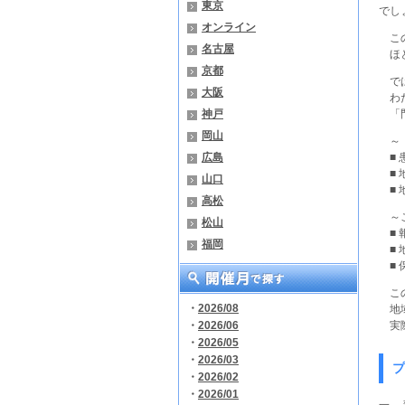
東京
でし
オンライン
この
名古屋
ほと
京都
では
大阪
わた
神戸
「門
岡山
～ 
広島
■ 
■ 
山口
■ 
高松
～こ
松山
■ 
福岡
■ 
■ 
この
・
2026/08
地域
・
2026/06
実際
・
2026/05
・
2026/03
プ
・
2026/02
・
2026/01
一、