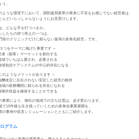
ょう。
ような環境下において、調剤薬局業界の将来に不安をお感じでない経営者は、
んどいらっしゃらないようにお見受けします。
、どんな手を打つべきか。
したちの持つ答えの一つは、
前のクリニックだけに頼らない薬局の多角化経営」です。
３つをテーマに掲げた事業です ～
患者（顧客）マーケットを創出する
地域でいちばん愛され、必要される
地域包括ケアシステムの中心的存在になる
のようなメリットがあります ～
報酬改定に左右されない安定した経営の維持
地域の医療機関に頼られる存在になれる
保険外収益を確保することができる
事業により、御社の地域での立ち位置は、必ず変わります。
で10年後も生き残っていくための多角化事業展開を、
の事例や収支シミュレーションとともにご紹介します。
ログラム
 変わりゆく医療介護業界と、押さえるべきマーケット