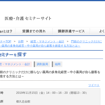
ナーTOP
>
分野
>
経営・マネジメント・会計
>
門前のクリニックだけに
い薬局の多角化経営～中小薬局が自ら顧客を創造する方法とは～
営・マネジメント・会計
調剤薬局
福岡
前のクリニックだけに頼らない薬局の多角化経営～中小薬局が自ら顧客を
造する方法とは～
ツイート
日時
2019年11月15日（金）14：00～16：20（開場13：30）
場所
都久志会館