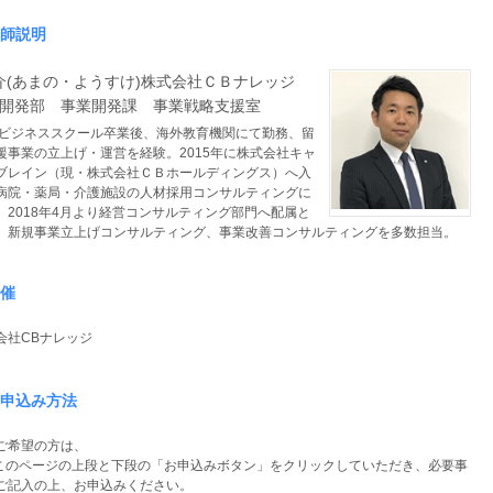
師説明
介(あまの・ようすけ)株式会社ＣＢナレッジ
開発部 事業開発課 事業戦略支援室
ビジネススクール卒業後、海外教育機関にて勤務、留
援事業の立上げ・運営を経験。2015年に株式会社キャ
ブレイン（現・株式会社ＣＢホールディングス）へ入
病院・薬局・介護施設の人材採用コンサルティングに
。2018年4月より経営コンサルティング部門へ配属と
、新規事業立上げコンサルティング、事業改善コンサルティングを多数担当。
催
会社CBナレッジ
申込み方法
ご希望の方は、
 このページの上段と下段の「お申込みボタン」をクリックしていただき、必要事
ご記入の上、お申込みください。