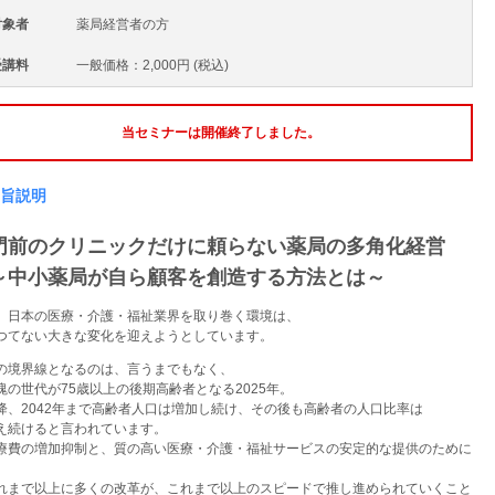
対象者
薬局経営者の方
受講料
一般価格：2,000円 (税込)
当セミナーは開催終了しました。
旨説明
前のクリニックだけに頼らない薬局の多角化経営
中小薬局が自ら顧客を創造する方法とは～
日本の医療・介護・福祉業界を取り巻く環境は、
てない大きな変化を迎えようとしています。
境界線となるのは、言うまでもなく、
の世代が75歳以上の後期高齢者となる2025年。
、2042年まで高齢者人口は増加し続け、その後も高齢者の人口比率は
続けると言われています。
費の増加抑制と、質の高い医療・介護・福祉サービスの安定的な提供のために
まで以上に多くの改革が、これまで以上のスピードで推し進められていくこと