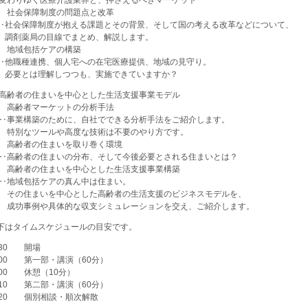
） 社会保障制度の問題点と改革
会保障制度が抱える課題とその背景、そして国の考える改革などについて、
薬局の目線でまとめ、解説します。
） 地域包括ケアの構築
職種連携、個人宅への在宅医療提供、地域の見守り。
とは理解しつつも、実施できていますか？
 高齢者の住まいを中心とした生活支援事業モデル
） 高齢者マーケットの分析手法
業構築のために、自社でできる分析手法をご紹介します。
なツールや高度な技術は不要のやり方です。
） 高齢者の住まいを取り巻く環境
齢者の住まいの分布、そして今後必要とされる住まいとは？
） 高齢者の住まいを中心とした生活支援事業構築
域包括ケアの真ん中は住まい。
住まいを中心とした高齢者の生活支援のビジネスモデルを、
事例や具体的な収支シミュレーションを交え、ご紹介します。
下はタイムスケジュールの目安です。
：30 開場
：00 第一部・講演（60分）
：00 休憩（10分）
：10 第二部・講演（60分）
：20 個別相談・順次解散