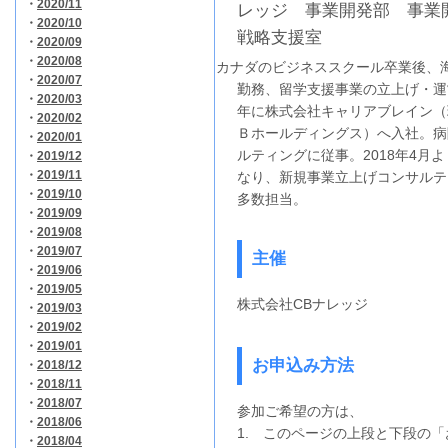
・
2020/11
レッジ 事業開発部 事業
・
2020/10
戦略支援室
・
2020/09
・
2020/08
カナダのビジネススクール卒業後、
・
2020/07
勤務、留学支援事業の立上げ・運営
・
2020/03
年に株式会社キャリアブレイン（
・
2020/02
Ｂホールディングス）へ入社。病
・
2020/01
ルティングに従事。2018年4月
・
2019/12
・
2019/11
なり、新規事業立上げコンサルテ
・
2019/10
多数担当。
・
2019/09
・
2019/08
・
2019/07
主催
・
2019/06
・
2019/05
株式会社CBナレッジ
・
2019/03
・
2019/02
・
2019/01
お申込み方法
・
2018/12
・
2018/11
・
2018/07
参加ご希望の方は、
・
2018/06
1. このページの上段と下段の
・
2018/04