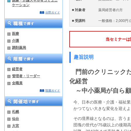
医療・介護スキル＆コミュニ
ケーション
■ 対象者
薬局経営者の方
分野ガイド
■ 受講料
一般価格：2,000円
医療
当セミナーは
介護
調剤薬局
趣旨説明
経営者
門前のクリニックだ
管理者・リーダー
化経営
全職員
～中小薬局が自ら顧
階層ガイド
今、日本の医療・介護・福祉業
かつてない大きな変化を迎えよ
札幌
その境界線となるのは、言うま
仙台
団塊の世代が75歳以上の後期高齢
大宮