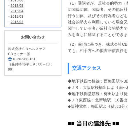
・
2015/06
（1）受講者が、反社会的勢力（
・
2015/05
団関係団体、関係者、その他反社
・
2015/04
行う団体、及びその行為者などを
・
2015/03
社会的勢力を利用している場合又
・
2015/02
関与している者が反社会的勢力で
みを直ちに解除することができま
お問い合わせ
（2）前項に基づき、株式会社C
株式会社ＣＢヘルスケア
ても、相手方への損害賠償責任を
CBセミナー係
0120-988-161
（受付時間/平日9：00～18：
交通アクセス
00）
◆地下鉄四つ橋線：西梅田駅4-B
◆ＪＲ：大阪駅桜橋出口より南へ
◆地下鉄御堂筋線：梅田駅より徒
◆ＪＲ東西線：北新地駅 10番出
◆阪神電車：梅田駅より徒歩3分
■■ 当日の連絡先 ■■