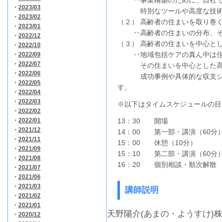
‥事業構築のために、自社で
・
2023/03
特別なツールや高度な技術は
・
2023/02
（２） 高齢者の住まいを取り巻
・
2023/01
‥高齢者の住まいの分布、そ
・
2022/12
（３） 高齢者の住まいを中心と
・
2022/10
‥地域包括ケアの真ん中は住
・
2022/09
・
2022/07
その住まいを中心とした高齢
・
2022/06
成功事例や具体的な収支シミ
・
2022/05
す。
・
2022/04
・
2022/03
※以下はタイムスケジュールの目
・
2022/02
・
2022/01
13：30 開場
・
2021/12
14：00 第一部・講演（60分
・
2021/11
15：00 休憩（10分）
・
2021/09
15：10 第二部・講演（60分
・
2021/08
16：20 個別相談・順次解散
・
2021/07
・
2021/06
・
2021/03
講師説明
・
2021/02
・
2021/01
天野陽介(あまの・ようすけ)
・
2020/12