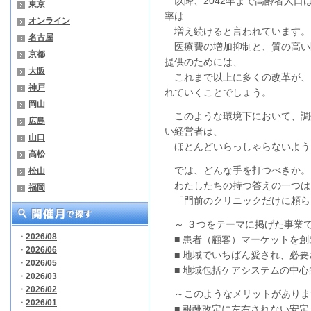
以降、2042年まで高齢者人口
東京
率は
オンライン
増え続けると言われています。
名古屋
医療費の増加抑制と、質の高い
京都
提供のためには、
大阪
これまで以上に多くの改革が、
神戸
れていくことでしょう。
岡山
このような環境下において、調
広島
い経営者は、
山口
ほとんどいらっしゃらないよう
高松
では、どんな手を打つべきか。
松山
わたしたちの持つ答えの一つは
福岡
「門前のクリニックだけに頼ら
～ ３つをテーマに掲げた事業で
・
2026/08
■ 患者（顧客）マーケットを創
・
2026/06
■ 地域でいちばん愛され、必要
・
2026/05
■ 地域包括ケアシステムの中心
・
2026/03
・
2026/02
～このようなメリットがありま
・
2026/01
■ 報酬改定に左右されない安定