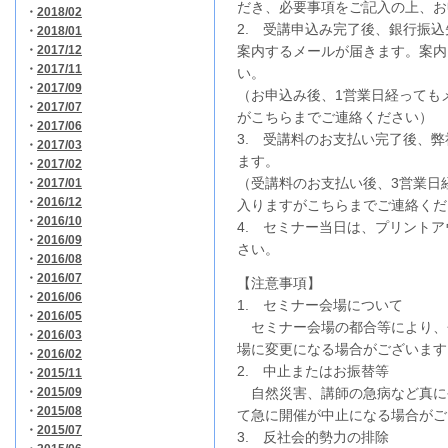
だき、必要事項をご記入の上、お
・
2018/02
2. 受講申込み完了後、銀行振
・
2018/01
・
2017/12
案内するメールが届きます。案内
・
2017/11
い。
・
2017/09
（お申込み後、1営業日経っても
・
2017/07
がこちらまでご連絡ください）
・
2017/06
3. 受講料のお支払い完了後、
・
2017/03
ます。
・
2017/02
（受講料のお支払い後、3営業日
・
2017/01
・
2016/12
入りますがこちらまでご連絡くだ
・
2016/10
4. セミナー当日は、プリント
・
2016/09
さい。
・
2016/08
・
2016/07
【注意事項】
・
2016/06
1. セミナー会場について
・
2016/05
セミナー会場の都合等により、
・
2016/03
場に変更になる場合がございます
・
2016/02
2. 中止またはお振替等
・
2015/11
・
2015/09
自然災害、講師の急病など真に
・
2015/08
て急に開催が中止になる場合がご
・
2015/07
3. 反社会的勢力の排除