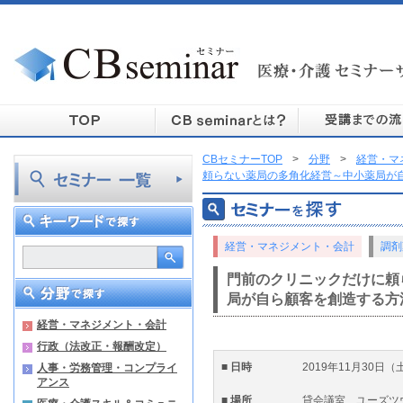
CBセミナーTOP
>
分野
>
経営・マ
頼らない薬局の多角化経営～中小薬局が
経営・マネジメント・会計
調剤
門前のクリニックだけに頼
局が自ら顧客を創造する方
経営・マネジメント・会計
行政（法改正・報酬改定）
■ 日時
2019年11月30日（
人事・労務管理・コンプライ
アンス
■ 場所
貸会議室 ユーズツ