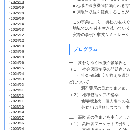
・
2025/10
■ 地域の医療機関に頼られる存
・
2025/09
■ 保険外収益を確保することが
・
2025/08
・
2025/06
この事業により、御社の地域で
・
2025/04
地域で10年後も生き残ってい
・
2025/03
実際の事例や収支シミュレーシ
・
2025/02
・
2024/12
・
2024/10
プログラム
・
2024/09
・
2024/08
一、 変わりゆく医療介護業界と
・
2024/06
・
2024/05
（１） 社会保障制度の問題点と
・
2024/04
‥社会保障制度が抱える課題と
・
2024/03
どについて、
・
2024/02
調剤薬局の目線でまとめ、
・
2024/01
（２） 地域包括ケアの構築
・
2023/12
‥他職種連携、個人宅への在
・
2023/11
・
2023/10
必要とは理解しつつも、実施
・
2023/09
二、 高齢者の住まいを中心とし
・
2023/07
・
2023/06
（１） 高齢者マーケットの分析
・
2023/04