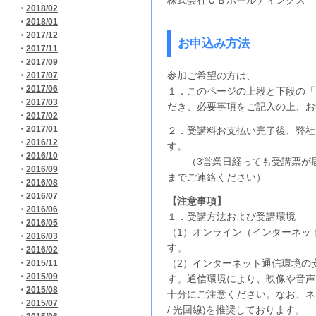
株式会社ＣＢホールディングス
・
2018/02
・
2018/01
・
2017/12
お申込み方法
・
2017/11
・
2017/09
参加ご希望の方は、
・
2017/07
・
2017/06
１．このページの上段と下段の「
・
2017/03
だき、必要事項をご記入の上、お
・
2017/02
・
2017/01
２．受講料お支払い完了後、弊社
・
2016/12
す。
・
2016/10
（3営業日経っても受講票が届
・
2016/09
までご連絡ください）
・
2016/08
・
2016/07
【注意事項】
・
2016/06
１．受講方法および受講環境
・
2016/05
（1）オンライン（インターネッ
・
2016/03
す。
・
2016/02
（2）インターネット通信環境の
・
2015/11
・
2015/09
す。通信環境により、映像や音声
・
2015/08
十分にご注意ください。なお、ネ
・
2015/07
/ 光回線)を推奨しております。