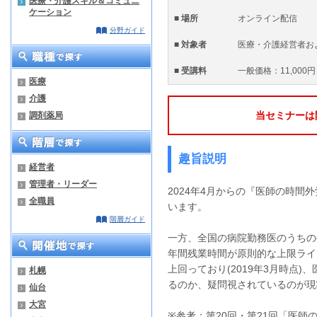
医療・介護スキル＆コミュニ
ケーション
■ 場所
オンライン配信
分野ガイド
■ 対象者
医療・介護経営者お
■ 受講料
一般価格：11,000円
医療
介護
当セミナーは
調剤薬局
趣旨説明
経営者
管理者・リーダー
2024年4月からの『医師の時間
全職員
います。
階層ガイド
一方、全国の病院勤務医のうちの
年間残業時間が原則的な上限ライ
上回っており(2019年3月時点
札幌
るのか、疑問視されているのが現
仙台
大宮
※参考：第20回・第21回「医師