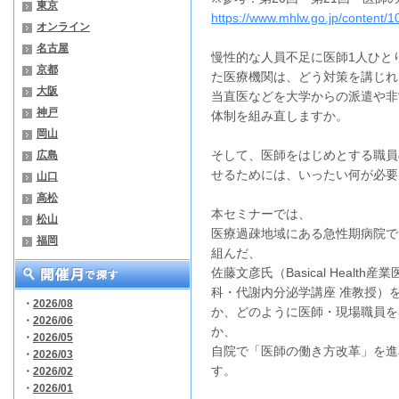
東京
https://www.mhlw.go.jp/content
オンライン
名古屋
慢性的な人員不足に医師1人ひと
京都
た医療機関は、どう対策を講じれ
大阪
当直医などを大学からの派遣や非
神戸
体制を組み直しますか。
岡山
そして、医師をはじめとする職員
広島
せるためには、いったい何が必要
山口
高松
本セミナーでは、
松山
医療過疎地域にある急性期病院で
福岡
組んだ、
佐藤文彦氏（Basical Healt
科・代謝内分泌学講座 准教授）
・
2026/08
か、どのように医師・現場職員を
・
2026/06
か、
・
2026/05
自院で「医師の働き方改革」を進
・
2026/03
す。
・
2026/02
・
2026/01