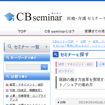
CBセミナーTOP
>
分野
>
経営・マ
するには？事例に学ぶタスク・シフト／
経営・マネジメント・会計
人事
オンライン
医師の働き方改革を実現す
ト／シェアの進め方
経営・マネジメント・会計
行政（法改正・報酬改定）
人事・労務管理・コンプライ
アンス
■ 日時
2021年3月24日(水) 15