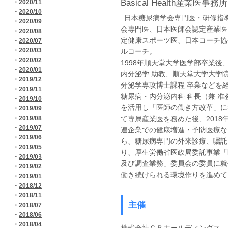
Basical Health産業医事務
・
2020/11
・
2020/10
日本糖尿病学会専門医・研修指導
・
2020/09
会専門医、日本医師会認定産業医
・
2020/08
定健康スポーツ医、日本コーチ協
・
2020/07
・
2020/03
ルコーチ。
・
2020/02
1998年順天堂大学医学部卒業後
・
2020/01
内分泌学 助教、順天堂大学大学
・
2019/12
分泌学専攻博士課程 卒業などを経
・
2019/11
糖尿病・内分泌内科 科長（兼 
・
2019/10
を活用し「医師の働き方改革」に着
・
2019/09
・
2019/08
て専属産業医を務めた後、201
・
2019/07
連企業での健康増進・予防医療な
・
2019/06
ら、糖尿病専門の外来診療、嘱託
・
2019/05
り、厚生労働省医政局委託事業「
・
2019/03
及び調査業務」委員会の委員に就
・
2019/02
働き続けられる環境作りを進めて
・
2019/01
・
2018/12
・
2018/11
主催
・
2018/07
・
2018/06
・
2018/04