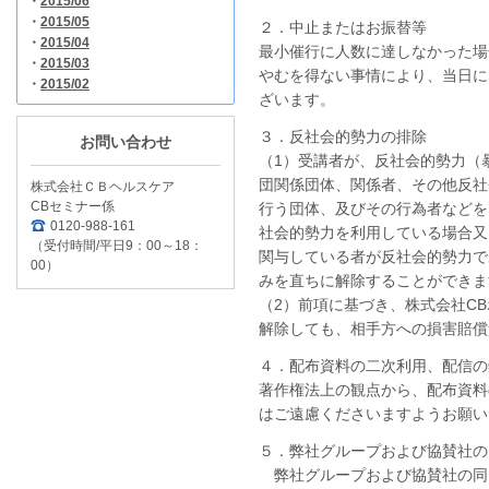
・
2015/06
・
2015/05
２．中止またはお振替等
・
2015/04
最小催行に人数に達しなかった場
・
2015/03
やむを得ない事情により、当日に
・
2015/02
ざいます。
３．反社会的勢力の排除
お問い合わせ
（1）受講者が、反社会的勢力（
団関係団体、関係者、その他反社
株式会社ＣＢヘルスケア
CBセミナー係
行う団体、及びその行為者などを
0120-988-161
社会的勢力を利用している場合又
（受付時間/平日9：00～18：
関与している者が反社会的勢力で
00）
みを直ちに解除することができま
（2）前項に基づき、株式会社C
解除しても、相手方への損害賠償
４．配布資料の二次利用、配信の
著作権法上の観点から、配布資料
はご遠慮くださいますようお願い
５．弊社グループおよび協賛社の
弊社グループおよび協賛社の同