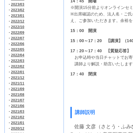
14：45 開場
・
2023/03
※開演15分前よりオンラインセミ
・
2023/02
※出席確認のため、法人名・ご氏
・
2023/01
え、ご参加いただきます。余裕を
・
2022/12
・
2022/10
15：00 開演
・
2022/09
・
2022/07
15：00～17：20 【講演】（1
・
2022/06
・
2022/05
17：20～17：40 【質疑応答】
・
2022/04
お申込時や当日チャットでお寄
・
2022/03
講師より解説・助言いたします
・
2022/02
・
2022/01
17：40 閉演
・
2021/12
・
2021/11
・
2021/09
・
2021/08
・
2021/07
・
2021/06
・
2021/03
講師説明
・
2021/02
・
2021/01
佐藤 文彦（さとう・ふみひ
・
2020/12