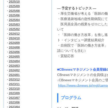
・
2025/10
・
2025/09
― 予定するトピックス ―
・
2025/08
・厚生労働省が考える「医師の働
・
2025/06
・医療過疎地域の急性期病院にて
・
2025/04
医局員全員の残業をゼロにした
・
2025/03
・
2025/02
いて
・
2024/12
・「医師の働き方改革」を推し進
・
2024/10
ト・インタビュー調査結果紹介
・
2024/09
・自病院で「医師の働き方改革」
・
2024/08
請についても含む）
・
2024/06
・質疑応答
・
2024/05
・
2024/04
・
2024/03
■CBnewsマネジメント会員登録
・
2024/02
CBnewsマネジメントの会員様
・
2024/01
・
2023/12
↓CBnewsマネジメント会員の
・
2023/11
https://www.cbnews.jp/mgt/campa
・
2023/10
・
2023/09
プログラム
・
2023/07
・
2023/06
・
2023/04