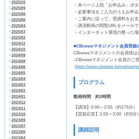
・
2025/10
・本ページ上段「お申込み」ボタ
・
2025/09
・必要事項をご入力のうえお申込
・
2025/08
・ご案内に従って、受講料をお支
・
2025/06
・講演動画の閲覧URLをメール
・
2025/04
・
2025/03
・インターネット環境の整った場
・
2025/02
・
2024/12
■CBnewsマネジメント会員登録
・
2024/10
CBnewsマネジメントの会員様
・
2024/09
↓CBnewsマネジメント会員の
・
2024/08
https://www.cbnews.jp/mgt/campa
・
2024/06
・
2024/05
・
2024/04
プログラム
・
2024/03
・
2024/02
動画時間 約3時間
・
2024/01
・
2023/12
【講演】0:00～2:55（約175分）
・
2023/11
【質疑応答】2:55～3:00（約5分
・
2023/10
・
2023/09
・
2023/07
講師説明
・
2023/06
・
2023/04