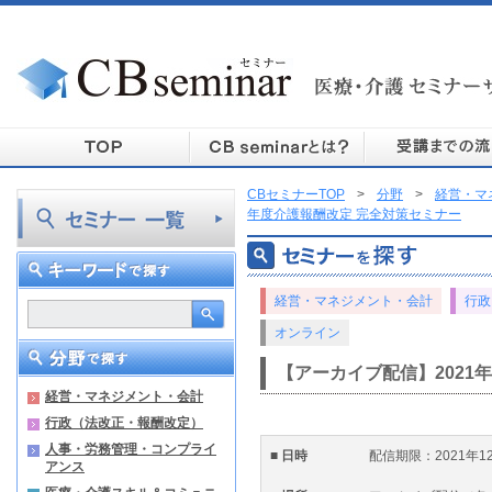
CBセミナーTOP
>
分野
>
経営・マ
年度介護報酬改定 完全対策セミナー
経営・マネジメント・会計
行政
オンライン
【アーカイブ配信】2021
経営・マネジメント・会計
行政（法改正・報酬改定）
人事・労務管理・コンプライ
■ 日時
配信期限：2021年12月
アンス