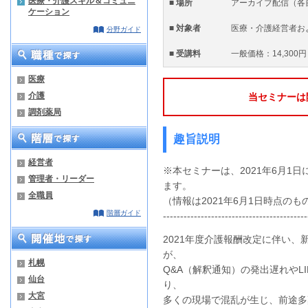
医療・介護スキル＆コミュニ
■ 場所
アーカイブ配信（各
ケーション
■ 対象者
医療・介護経営者お
分野ガイド
■ 受講料
一般価格：14,300円
医療
介護
当セミナーは
調剤薬局
趣旨説明
経営者
※本セミナーは、2021年6月1
管理者・リーダー
ます。
全職員
（情報は2021年6月1日時点の
階層ガイド
------------------------------------------
2021年度介護報酬改定に伴い、
が、
札幌
Q&A（解釈通知）の発出遅れやL
仙台
り、
大宮
多くの現場で混乱が生じ、前途多