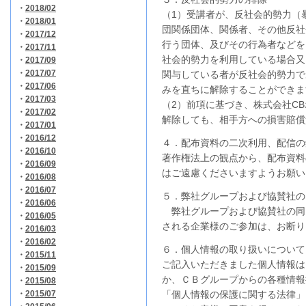
・
2018/02
（1）受講者が、反社会的勢力（
・
2018/01
団関係団体、関係者、その他反社
・
2017/12
行う団体、及びその行為者などを
・
2017/11
社会的勢力を利用している場合又
・
2017/09
・
2017/07
関与している者が反社会的勢力で
・
2017/06
みを直ちに解除することができま
・
2017/03
（2）前項に基づき、株式会社C
・
2017/02
解除しても、相手方への損害賠償
・
2017/01
・
2016/12
４．配布資料の二次利用、配信の
・
2016/10
著作権法上の観点から、配布資料
・
2016/09
はご遠慮くださいますようお願い
・
2016/08
・
2016/07
５．弊社グループおよび協賛社の
・
2016/06
弊社グループおよび協賛社の同
・
2016/05
される企業様のご参加は、お断り
・
2016/03
・
2016/02
６．個人情報の取り扱いについて
・
2015/11
ご記入いただきました個人情報は
・
2015/09
か、ＣＢグループからの各種情報
・
2015/08
・
2015/07
「個人情報の保護に関する法律」