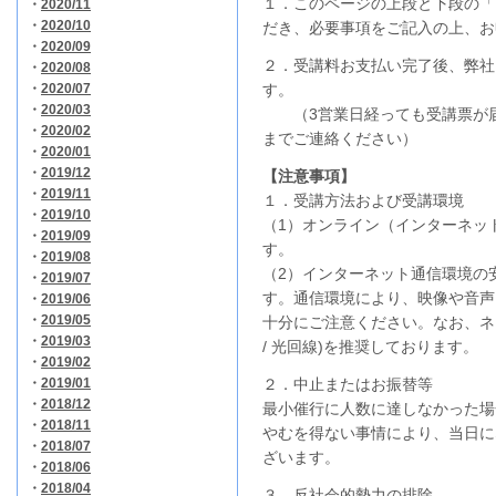
１．このページの上段と下段の「
・
2020/11
・
2020/10
だき、必要事項をご記入の上、お
・
2020/09
２．受講料お支払い完了後、弊社
・
2020/08
・
2020/07
す。
・
2020/03
（3営業日経っても受講票が届
・
2020/02
までご連絡ください）
・
2020/01
・
2019/12
【注意事項】
・
2019/11
１．受講方法および受講環境
・
2019/10
（1）オンライン（インターネッ
・
2019/09
す。
・
2019/08
（2）インターネット通信環境の
・
2019/07
す。通信環境により、映像や音声
・
2019/06
・
2019/05
十分にご注意ください。なお、ネ
・
2019/03
/ 光回線)を推奨しております。
・
2019/02
・
2019/01
２．中止またはお振替等
・
2018/12
最小催行に人数に達しなかった場
・
2018/11
やむを得ない事情により、当日に
・
2018/07
ざいます。
・
2018/06
・
2018/04
３．反社会的勢力の排除