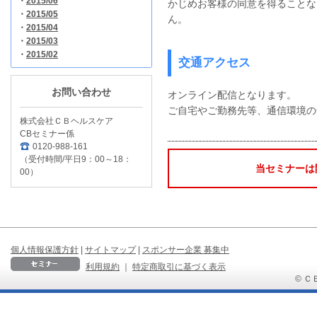
・
2015/06
かじめお客様の同意を得ることな
・
2015/05
ん。
・
2015/04
・
2015/03
・
2015/02
交通アクセス
お問い合わせ
オンライン配信となります。
ご自宅やご勤務先等、通信環境の
株式会社ＣＢヘルスケア
CBセミナー係
0120-988-161
（受付時間/平日9：00～18：
当セミナーは
00）
個人情報保護方針
|
サイトマップ
|
スポンサー企業 募集中
利用規約
｜
特定商取引に基づく表示
© ＣＢ 