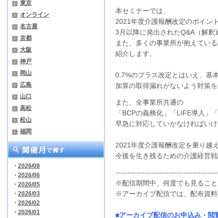
東京
本セミナーでは、
オンライン
2021年度介護報酬改定のポイン
名古屋
3月以降に発出されたQ&A（解釈
京都
また、多くの事業所が抱えている
大阪
紹介します。
神戸
岡山
0.7%のプラス改定とはいえ、
広島
加算の取得漏れがないよう対策を
山口
また、全事業所共通の
高松
「BCPの義務化」「LIFE導入
松山
早急に対応していかなければいけ
福岡
2021年度介護報酬改定を乗り越
今後を生き残るための介護経営戦
・
2026/08
------------------------------------------
・
2026/06
※配信期間中、何度でも見ること
・
2026/05
※アーカイブ配信では、配布資料
・
2026/03
・
2026/02
・
2026/01
■アーカイブ配信のお申込み・