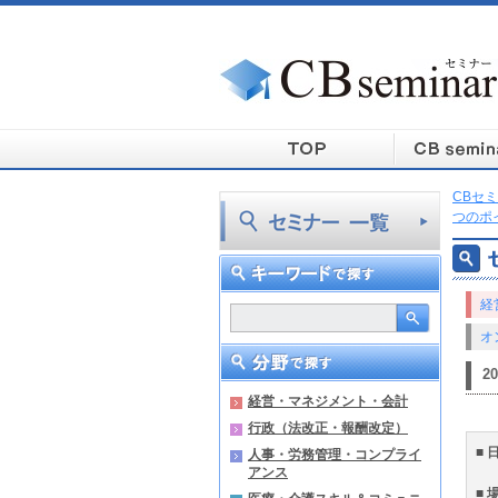
CBセミ
つのポ
経
オ
2
経営・マネジメント・会計
行政（法改正・報酬改定）
■ 
人事・労務管理・コンプライ
アンス
■ 