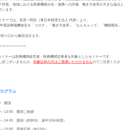
ナ対策、地域における医療機能分化・連携への評価、働き方改革が大きな論点と
ています。
ミナーでは、長英一郎氏（東日本税理士法人 代表）より、
22年度診療報酬改定を「コロナ」「働き方改革」「なんちゃって」「機能報告」
の切り口から解説頂きます。
ーーーーーーーー
セミナーは医療機関経営者・医療機関従事者を対象としたセミナーです。
訳ございませんが、
対象以外の方はご受講いただけません
のでご注意くださ
ログラム
00 開演
00～13:05 開演ご挨拶
05～14:45 講演（約90分、途中10分休憩）
45～15:00 質疑応答（約15分）