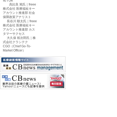
花 代表
高比良 篤氏｜freee
株式会社 医療福祉キー
アカウント推進部 社会
保障政策アナリスト
長谷川 順太氏｜freee
株式会社 医療福祉キー
アカウント推進部 カス
タマーサクセス
大久保 裕次郎氏｜株
式会社クラシテク
CGO（Chief Go-To-
Market Officer）