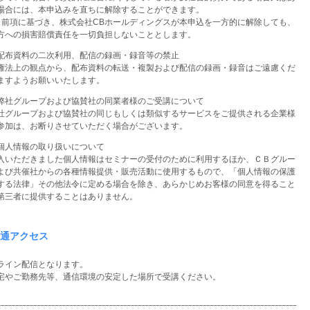
場合には、本申込みを直ちに解除することができます。
）前項に基づき、株式会社CBホールディングスが本申込を一方的に解除しても、
方への損害賠償責任を一切負担しないこととします。
配布資料の二次利用、配信の録画・録音等の禁止
権法上の観点から、配布資料の転送・複製および配信の録画・録音はご遠慮くだ
ますようお願いいたします。
弊社グループおよび協賛社の同業者様のご受講について
グループおよび協賛社の同じもしくは類似するサービスをご提供される企業様
参加は、お断りさせていただく場合がございます。
個人情報の取り扱いについて
入いただきました個人情報はセミナーの受付のために利用するほか、ＣＢグルー
よび共催社からの各種情報提供・販売活動に使用するもので、「個人情報の保護
する法律」その他法令に定める場合を除き、あらかじめお客様の同意を得ること
第三者に提供することはありません。
通アクセス
ライン配信となります。
宅やご勤務先等、通信環境の安定した場所で受講ください。