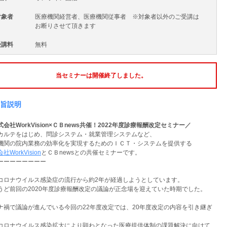
対象者
医療機関経営者、医療機関従事者 ※対象者以外のご受講は
お断りさせて頂きます
受講料
無料
当セミナーは開催終了しました。
旨説明
会社WorkVision×ＣＢnews共催！2022年度診療報酬改定セミナー／
カルテをはじめ、問診システム・就業管理システムなど、
機関の院内業務の効率化を実現するためのＩＣＴ・
システムを提供する
会社
WorkVision
とＣＢ
news
との共催セミナーです。
ーーーーーーーー
コロナウイルス感染症の流行から約2年が経過しようとしています。
うど前回の2020年度診療報酬改定の議論が正念場を迎えていた時期でした。
ナ禍で議論が進んでいる今回の22年度改定では、20年度改定の内容を引き継ぎ
、
コロナウイルス感染拡大により顕わとなった医療提供体制の課題解決に向けて、