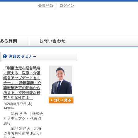
会員登録
ログイン
「制度改定を経営戦略
に変える！医療・介護
経営アップデートセミ
ナー」 ―診療報酬・介
護報酬改定の動向から
考える、持続可能な経
営と生産性向上―
2026年8月27日(木)
14:00～
流石 学 氏 ｜株式会
社メデュアクト 代表取
締役
菊地 雅洋氏｜北海
道介護福祉道場 あかい