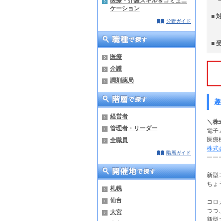
医療・介護スキル＆コミュニ
ケーション
■ 
分野ガイド
■ 
医療
介護
調剤薬局
趣
経営者
＼株式
管理者・リーダー
電子
医療
全職員
株式
階層ガイド
ーー
新型
ちょ
札幌
仙台
コロ
つつ
大宮
新型