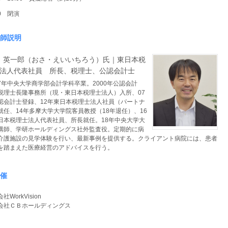
00 閉演
師説明
一郎（おさ・えいいちろう）氏｜東日本税
法人代表社員 所長、税理士、公認会計士
年中央大学商学部会計学科卒業。2000年公認会計
税理士長隆事務所（現・東日本税理士法人）入所、07
認会計士登録、12年東日本税理士法人社員（パートナ
就任、14年多摩大学大学院客員教授（18年退任）、16
日本税理士法人代表社員、所長就任。18年中央大学大
講師、学研ホールディングス社外監査役。定期的に病
介護施設の見学体験を行い、最新事例を提供する。クライアント病院には、患者
を踏まえた医療経営のアドバイスを行う。
催
社WorkVision
会社ＣＢホールディングス