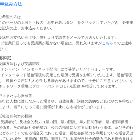
申込み方法
ご希望の方は、
このページの上段と下段の「お申込みボタン」をクリックしていただき、必要事
ご記入の上、お申込みください。
受講料お支払い完了後、弊社より受講票をメールでお送りいたします。
営業日経っても受講票が届かない場合は、恐れ入りますが
こちら
までご連絡
さい）
意事項】
受講方法および受講環境
）オンライン（インターネット配信）にて受講いただくセミナーです。
）インターネット通信環境の安定した場所で受講をお願いいたします。通信環境
り、映像や音声に乱れが生じる場合がありますので、十分にご注意ください。な
ネットワーク環境はブロードバンド(LTE / 光回線)を推奨しております。
中止またはお振替等
催行に人数に達しなかった場合や、自然災害、講師の急病など真にやむを得ない
により、当日になって急に開催が中止になる場合がございます。
反社会的勢力の排除
）受講者が、反社会的勢力（暴力団、暴力団員、暴力団関係者、暴力団関係団
関係者、その他反社会的勢力、公共の福祉に反する活動を行う団体、及びその行
などをいう）である場合又はあった場合、反社会的勢力を利用している場合又は
していた場合、実質的に経営に関与している者が反社会的勢力である場合又はあ