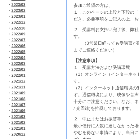
・
2023/03
参加ご希望の方は、
・
2023/02
１．このページの上段と下段の「
・
2023/01
だき、必要事項をご記入の上、お
・
2022/12
・
2022/10
２．受講料お支払い完了後、弊社
・
2022/09
す。
・
2022/07
（3営業日経っても受講票が届
・
2022/06
までご連絡ください）
・
2022/05
・
2022/04
【注意事項】
・
2022/03
１．受講方法および受講環境
・
2022/02
（1）オンライン（インターネッ
・
2022/01
す。
・
2021/12
・
2021/11
（2）インターネット通信環境の
・
2021/09
す。通信環境により、映像や音声
・
2021/08
十分にご注意ください。なお、ネ
・
2021/07
/ 光回線)を推奨しております。
・
2021/06
・
2021/03
２．中止またはお振替等
・
2021/02
最小催行に人数に達しなかった場
・
2021/01
やむを得ない事情により、当日に
・
2020/12