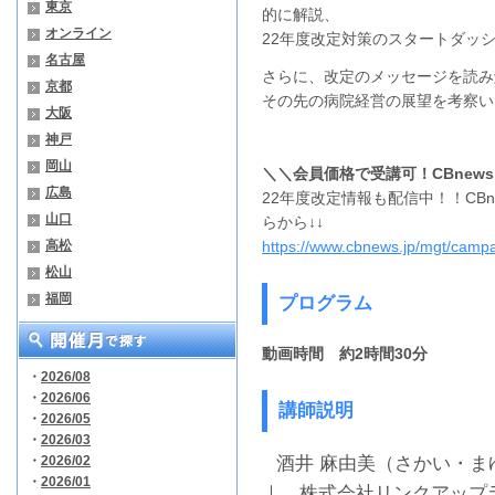
東京
的に解説、
オンライン
22年度改定対策のスタートダッ
名古屋
さらに、改定のメッセージを読み
京都
その先の病院経営の展望を考察い
大阪
神戸
岡山
＼＼会員価格で受講可！CBnew
広島
22年度改定情報も配信中！！CB
山口
らから↓↓
高松
https://www.cbnews.jp/mgt/campai
松山
福岡
プログラム
動画時間 約2時間30分
・
2026/08
・
2026/06
講師説明
・
2026/05
・
2026/03
・
2026/02
酒井 麻由美（さかい・
・
2026/01
｜ 株式会社リンクアップ