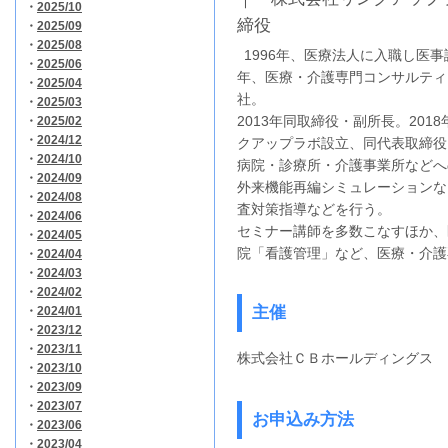
・
2025/10
締役
・
2025/09
・
2025/08
1996年、医療法人に入職し医事課
・
2025/06
年、医療・介護専門コンサルティ
・
2025/04
社。
・
2025/03
2013年同取締役・副所長。201
・
2025/02
・
2024/12
クアップラボ設立、同代表取締役
・
2024/10
病院・診療所・介護事業所などへ
・
2024/09
外来機能再編シミュレーションな
・
2024/08
査対策指導などを行う。
・
2024/06
セミナー講師を多数こなすほか、
・
2024/05
院「看護管理」など、医療・介護
・
2024/04
・
2024/03
・
2024/02
主催
・
2024/01
・
2023/12
・
2023/11
株式会社ＣＢホールディングス
・
2023/10
・
2023/09
・
2023/07
お申込み方法
・
2023/06
・
2023/04