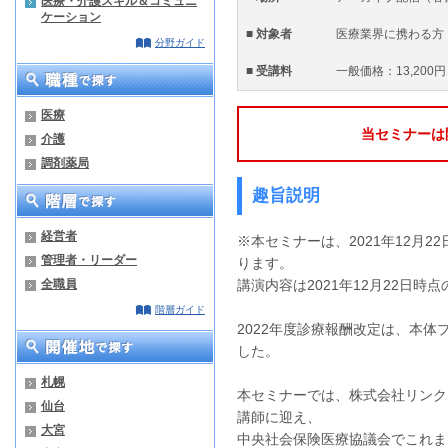
医療・介護スキル＆コミュニ
ケーション
■ 対象者
医療業界に携わる方
分野ガイド
■ 受講料
一般価格：13,200円
医療
当セミナーは
介護
調剤薬局
趣旨説明
経営者
※本セミナーは、2021年12月
管理者・リーダー
ります。
全職員
講演内容は2021年12月22日時
階層ガイド
2022年度診療報酬改定は、本体プ
した。
札幌
本セミナーでは、
株式会社リンク
仙台
講師に迎え、
大宮
中央社会保険医療協議会でこれま