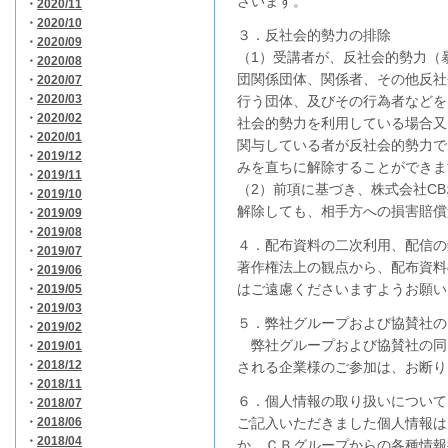
ざいます。
・
2020/11
・
2020/10
３．反社会的勢力の排除
・
2020/09
（1）受講者が、反社会的勢力（
・
2020/08
団関係団体、関係者、その他反社
・
2020/07
・
2020/03
行う団体、及びその行為者などを
・
2020/02
社会的勢力を利用している場合又
・
2020/01
関与している者が反社会的勢力で
・
2019/12
みを直ちに解除することができま
・
2019/11
（2）前項に基づき、株式会社C
・
2019/10
解除しても、相手方への損害賠償
・
2019/09
・
2019/08
４．配布資料の二次利用、配信の
・
2019/07
著作権法上の観点から、配布資料
・
2019/06
はご遠慮くださいますようお願い
・
2019/05
・
2019/03
５．弊社グループおよび協賛社の
・
2019/02
弊社グループおよび協賛社の同
・
2019/01
・
2018/12
される企業様のご参加は、お断り
・
2018/11
６．個人情報の取り扱いについて
・
2018/07
・
2018/06
ご記入いただきました個人情報は
・
2018/04
か、ＣＢグループからの各種情報