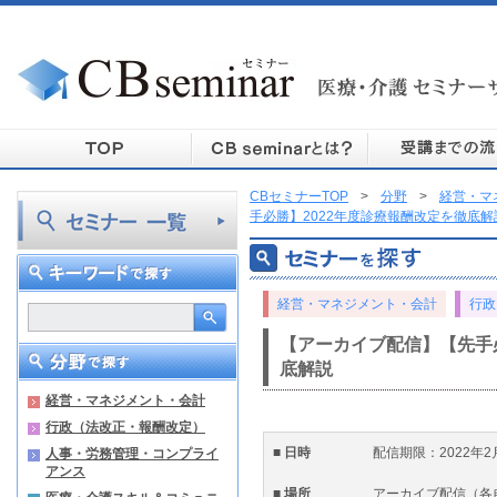
CBセミナーTOP
>
分野
>
経営・マ
手必勝】2022年度診療報酬改定を徹底解
経営・マネジメント・会計
行政
【アーカイブ配信】【先手必
底解説
経営・マネジメント・会計
行政（法改正・報酬改定）
■ 日時
配信期限：2022年2月
人事・労務管理・コンプライ
アンス
■ 場所
アーカイブ配信（各