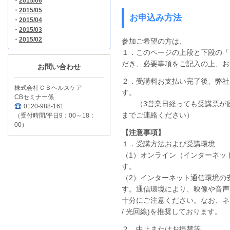
・
2015/06
・
2015/05
お申込み方法
・
2015/04
・
2015/03
・
2015/02
参加ご希望の方は、
１．このページの上段と下段の「
だき、必要事項をご記入の上、お
お問い合わせ
２．受講料お支払い完了後、弊社
株式会社ＣＢヘルスケア
す。
CBセミナー係
（3営業日経っても受講票が届
0120-988-161
までご連絡ください）
（受付時間/平日9：00～18：
00）
【注意事項】
１．受講方法および受講環境
（1）オンライン（インターネッ
す。
（2）インターネット通信環境の
す。通信環境により、映像や音声
十分にご注意ください。なお、ネ
/ 光回線)を推奨しております。
２．中止またはお振替等