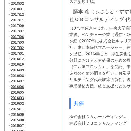
ズに新規上場。
・
2018/02
・
2018/01
藤本 進（ふじもと・すす
・
2017/12
社ＣＢコンサルティング 
・
2017/11
・
2017/09
1979年東京生まれ。中央大学商
・
2017/07
業後、ベンチャー企業（通信・O
・
2017/06
を経て2007年に株式会社キャリ
・
2017/03
社。東日本統括マネージャー、営
・
2017/02
・
2017/01
を歴任。2016年には、厚生労働
・
2016/12
分野における人材確保のための雇
・
2016/10
（中四国ブロック）」を受託。事
・
2016/09
定着のための調査を行い、普及活
・
2016/08
サルティング代表取締役就任。現
・
2016/07
事業構築支援、経営支援などのサ
・
2016/06
・
2016/05
・
2016/03
共催
・
2016/02
・
2015/11
・
2015/09
株式会社ＣＢホールディングス
・
2015/08
株式会社ＣＢコンサルティング
・
2015/07