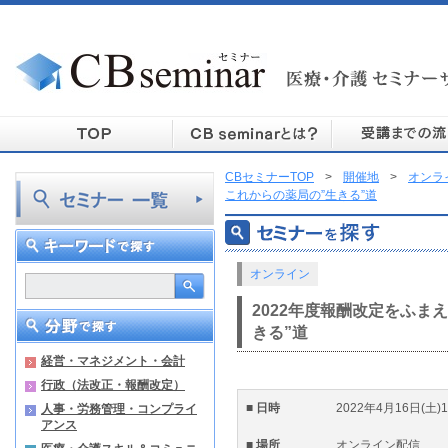
CBセミナーTOP
>
開催地
>
オンラ
これからの薬局の”生きる”道
オンライン
2022年度報酬改定をふま
きる”道
経営・マネジメント・会計
行政（法改正・報酬改定）
■ 日時
2022年4月16日(土)13
人事・労務管理・コンプライ
アンス
■ 場所
オンライン配信