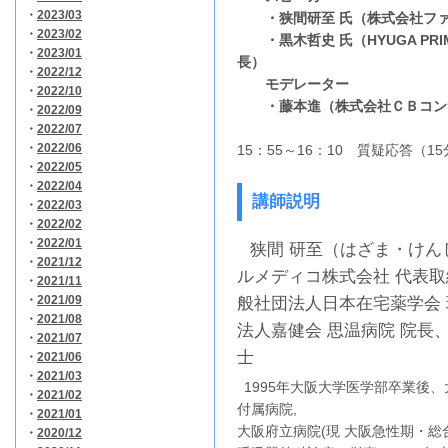
・
2023/03
・狭間研至 氏（株式会社フ
・
2023/02
・黒木哲史 氏（HYUGA PRI
・
2023/01
長）
・
2022/12
モデレーター
・
2022/10
・藤本進（株式会社ＣＢコン
・
2022/09
・
2022/07
・
2022/06
15：55～16：10 質疑応答（1
・
2022/05
・
2022/04
講師説明
・
2022/03
・
2022/02
・
2022/01
狭間 研至（はざま・けんじ
・
2021/12
ルメディコ株式会社 代表
・
2021/11
・
2021/09
般社団法人日本在宅薬学会
・
2021/08
法人嘉健会 思温病院 院長
・
2021/07
士
・
2021/06
・
2021/03
1995年大阪大学医学部卒業後、
・
2021/02
付属病院,
・
2021/01
大阪府立病院(現 大阪急性期・総
・
2020/12