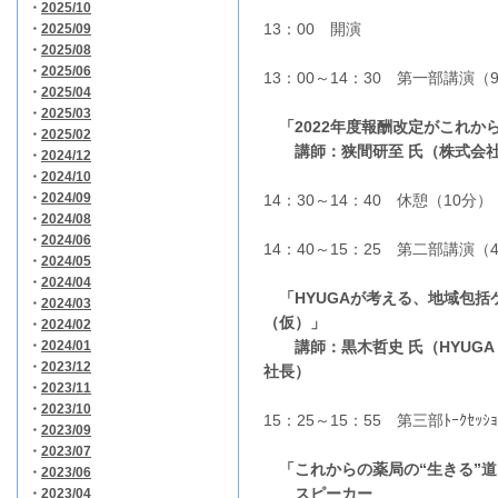
・
2025/10
13：00 開演
・
2025/09
・
2025/08
・
2025/06
13：00～14：30 第一部講演（
・
2025/04
・
2025/03
「2022年度報酬改定がこれ
・
2025/02
講師：狭間研至 氏（株式会社
・
2024/12
・
2024/10
・
2024/09
14：30～14：40 休憩（10分）
・
2024/08
・
2024/06
14：40～15：25 第二部講演（
・
2024/05
・
2024/04
「HYUGAが考える、地域包
・
2024/03
（仮）」
・
2024/02
・
2024/01
講師：黒木哲史 氏（HYUGA P
・
2023/12
社長）
・
2023/11
・
2023/10
15：25～15：55 第三部ﾄｰｸｾｯｼ
・
2023/09
・
2023/07
「これからの薬局の“生きる”
・
2023/06
スピーカー
・
2023/04