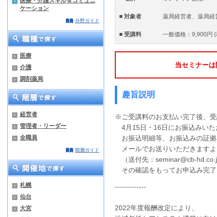
医療・介護スキル＆コミュニ
ケーション
■ 対象者
薬局経営者、薬局経
分野ガイド
■ 受講料
一般価格：9,900円 
医療
当セミナーは
介護
調剤薬局
趣旨説明
経営者
※ご受講料のお支払い完了後、受
管理者・リーダー
4月15日・16日にお振込みい
全職員
お振込明細等、お振込みの証拠
メールでお送りいただきますよ
階層ガイド
（送付先：
seminar@cb-hd.co.
その確認をもってお申込み完了
札幌
-------------
仙台
2022年度報酬改定により、
大宮