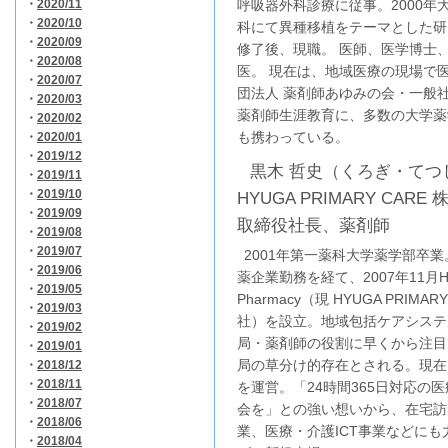
・
2020/11
呼吸器外科診療に従事。2000
・
2020/10
科にて異種移植をテーマとした研
・
2020/09
修了後、現職。 医師、医学博士、
・
2020/08
医。 現在は、地域医療の現場で
・
2020/07
団法人 薬剤師あゆみの会・一般
・
2020/03
薬剤師生涯教育に、多数の大学薬
・
2020/02
も携わっている。
・
2020/01
・
2019/12
黒木 哲史（くろぎ・てつじ
・
2019/11
・
2019/10
HYUGA PRIMARY CAR
・
2019/09
取締役社長、薬剤師
・
2019/08
・
2019/07
2001年第一薬科大学薬学部卒業
・
2019/06
薬企業勤務を経て、2007年11月Hy
・
2019/05
Pharmacy（現 HYUGA PRIMAR
・
2019/03
社）を設立。地域包括ケアシステ
・
2019/02
局・薬剤師の役割に早くから注目
・
2019/01
局の草分け的存在とされる。現在
・
2018/12
・
2018/11
を運営。「24時間365日対応の
・
2018/07
会を」との強い想いから、在宅訪
・
2018/06
業、医療・介護ICT事業などにも
・
2018/04