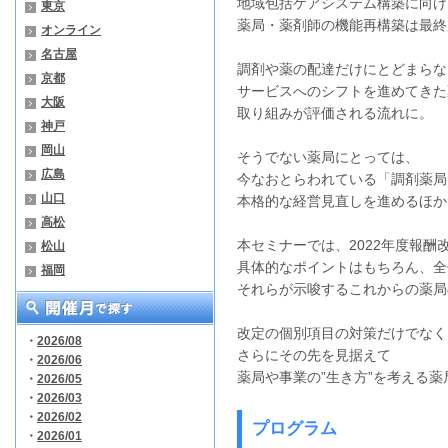
地域包括ケアシステム構築に向け
東京
薬局・薬剤師の機能再構築は最終
オンライン
名古屋
調剤や薬の配達だけにとどまらな
京都
サービスへのシフトを進めてきた
大阪
取り組みが評価される流れに。
神戸
岡山
そうでない薬局にとっては、
広島
今なおとらわれている「調剤薬局
山口
本格的な経営見直しを進めるほか
高松
本セミナーでは、2022年度報酬
松山
具体的なポイントはもちろん、全
福岡
それらが示唆するこれからの薬局
改定の個別項目の対策だけでなく
・
2026/08
さらにその先を見据えて
・
2026/06
薬局や事業の”生き方”を考える
・
2026/05
・
2026/03
・
2026/02
プログラム
・
2026/01