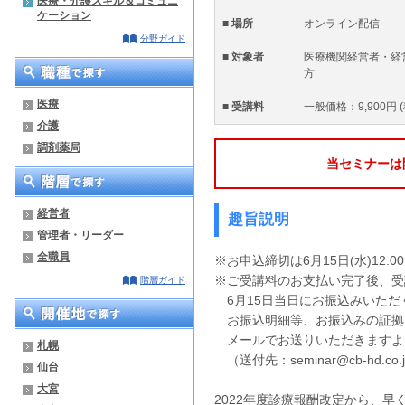
医療・介護スキル＆コミュニ
ケーション
■ 場所
オンライン配信
分野ガイド
■ 対象者
医療機関経営者・経
方
医療
■ 受講料
一般価格：9,900円 
介護
調剤薬局
当セミナーは
経営者
趣旨説明
管理者・リーダー
全職員
※お申込締切は6月15日(水)12:0
※ご受講料のお支払い完了後、受
階層ガイド
6月15日当日にお振込みいただ
お振込明細等、お振込みの証拠
メールでお送りいただきますよ
札幌
（送付先：
seminar@cb-hd.co.
仙台
―――――――――――――――
大宮
2022年度診療報酬改定から、早