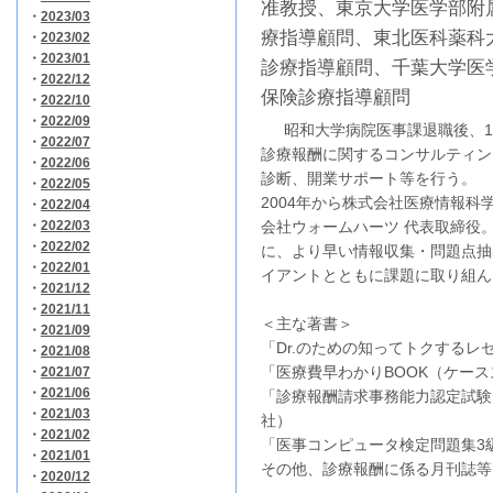
准教授、東京大学医学部附
・
2023/03
療指導顧問、東北医科薬科
・
2023/02
・
2023/01
診療指導顧問、千葉大学医
・
2022/12
保険診療指導顧問
・
2022/10
・
2022/09
昭和大学病院医事課退職後、19
・
2022/07
診療報酬に関するコンサルティン
・
2022/06
診断、開業サポート等を行う。
・
2022/05
2004年から株式会社医療情報科学
・
2022/04
・
2022/03
会社ウォームハーツ 代表取締役
・
2022/02
に、より早い情報収集・問題点抽
・
2022/01
イアントとともに課題に取り組ん
・
2021/12
・
2021/11
＜主な著書＞
・
2021/09
「Dr.のための知ってトクするレ
・
2021/08
「医療費早わかりBOOK（ケース
・
2021/07
・
2021/06
「診療報酬請求事務能力認定試験
・
2021/03
社）
・
2021/02
「医事コンピュータ検定問題集3級
・
2021/01
その他、診療報酬に係る月刊誌等
・
2020/12