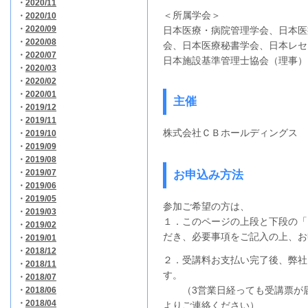
・
2020/11
＜所属学会＞
・
2020/10
・
2020/09
日本医療・病院管理学会、日本医
・
2020/08
会、日本医療秘書学会、日本レセ
・
2020/07
日本施設基準管理士協会（理事）
・
2020/03
・
2020/02
・
2020/01
主催
・
2019/12
・
2019/11
株式会社ＣＢホールディングス
・
2019/10
・
2019/09
・
2019/08
・
2019/07
お申込み方法
・
2019/06
・
2019/05
参加ご希望の方は、
・
2019/03
１．このページの上段と下段の「
・
2019/02
だき、必要事項をご記入の上、お
・
2019/01
・
2018/12
２．受講料お支払い完了後、弊社
・
2018/11
す。
・
2018/07
（3営業日経っても受講票が届
・
2018/06
・
2018/04
よりご連絡ください）