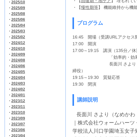
・【
回復期・地ケア
】 埋もれて
・
2025/10
・【
慢性期等
】 機能維持から機
・
2025/09
・
2025/08
・
2025/06
プログラム
・
2025/04
・
2025/03
16:45 開場（受講URLアクセス
・
2025/02
・
2024/12
17:00 開演
・
2024/10
17:00～19:15 講演（135分
・
2024/09
「効率的・効果的かつ
・
2024/08
長面川 さより 氏（株
・
2024/06
締役）
・
2024/05
19:15～19:30 質疑応答
・
2024/04
・
2024/03
19:30 閉演
・
2024/02
・
2024/01
講師説明
・
2023/12
・
2023/11
・
2023/10
長面川 さより（なめかわ
・
2023/09
｜株式会社ウォームハーツ
・
2023/07
・
2023/06
学校法人川口学園埼玉女子
・
2023/04