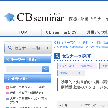
CBセミナーTOP
>
分野
>
行政（法
高い医療提供体制構築～2022年度診療
行政（法改正・報酬改定）
医療
管理者・リーダー
効率的・効果的かつ質の高い
療報酬改定のメッセージを
経営・マネジメント・会計
行政（法改正・報酬改定）
人事・労務管理・コンプライ
アンス
■ 日時
2022年6月15日(水)