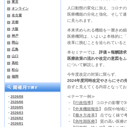
東京
人口動態の変化に加え、コロナの
オンライン
医療機能の分化と強化、そして連
名古屋
に見られます。
京都
大阪
本来求められる機能を一層きめ細
神戸
医療機関は、いよいよ本格的に「
改革に挑むことを迫られていると
岡山
広島
本セミナーでは、
評価＝報酬請求
山口
医療政策の流れや改定の意図をふ
高松
について解説します。
松山
今年度改定の対策に限らず、
福岡
2024年度同時改定やさらにそ
自ずと見えてくる内容となってお
≪テーマ一例≫
・
2026/08
・
2026/06
・【
行政指導
】 コロナの影響で
・
2026/05
・【
外来機能報告
】 自院や地域
・
2026/03
・【
働き方改革
】 点でなく線で
・
2026/02
・【
急性期医療
】 質の高い医療
・
2026/01