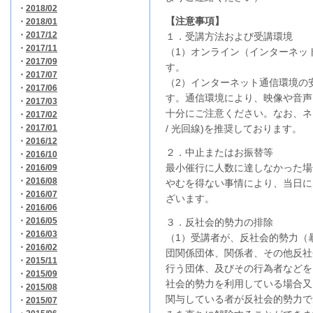
・
2018/02
【注意事項】
・
2018/01
・
2017/12
１．受講方法および受講環境
・
2017/11
（1）オンライン（インターネッ
・
2017/09
す。
・
2017/07
（2）インターネット通信環境の
・
2017/06
す。通信環境により、映像や音声
・
2017/03
十分にご注意ください。なお、ネ
・
2017/02
・
2017/01
/ 光回線)を推奨しております。
・
2016/12
２．中止またはお振替等
・
2016/10
最小催行に人数に達しなかった場
・
2016/09
・
2016/08
やむを得ない事情により、当日に
・
2016/07
ざいます。
・
2016/06
・
2016/05
３．反社会的勢力の排除
・
2016/03
（1）受講者が、反社会的勢力（
・
2016/02
団関係団体、関係者、その他反社
・
2015/11
行う団体、及びその行為者などを
・
2015/09
社会的勢力を利用している場合又
・
2015/08
関与している者が反社会的勢力で
・
2015/07