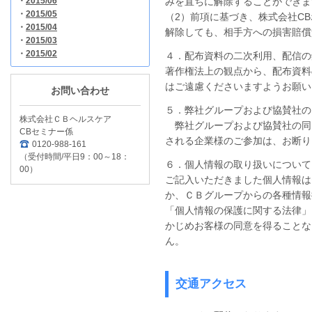
・
2015/06
みを直ちに解除することができま
・
2015/05
（2）前項に基づき、株式会社C
・
2015/04
解除しても、相手方への損害賠償
・
2015/03
・
2015/02
４．配布資料の二次利用、配信の
著作権法上の観点から、配布資料
はご遠慮くださいますようお願い
お問い合わせ
５．弊社グループおよび協賛社の
株式会社ＣＢヘルスケア
弊社グループおよび協賛社の同
CBセミナー係
される企業様のご参加は、お断り
0120-988-161
（受付時間/平日9：00～18：
６．個人情報の取り扱いについて
00）
ご記入いただきました個人情報は
か、ＣＢグループからの各種情報
「個人情報の保護に関する法律」
かじめお客様の同意を得ることな
ん。
交通アクセス