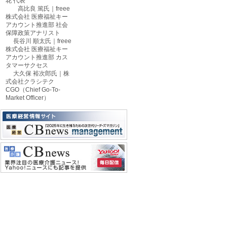
花 代表
高比良 篤氏｜freee
株式会社 医療福祉キー
アカウント推進部 社会
保障政策アナリスト
長谷川 順太氏｜freee
株式会社 医療福祉キー
アカウント推進部 カス
タマーサクセス
大久保 裕次郎氏｜株
式会社クラシテク
CGO（Chief Go-To-
Market Officer）