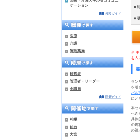
医療・介護スキル＆コミュニ
ケーション
■ 
分野ガイド
■ 
医療
介護
調剤薬局
※ 
を入
趣
経営者
管理者・リーダー
ラン
を引
全職員
バル実
階層ガイド
にと
本セ
べき
具体
札幌
の現
仙台
の視
大宮