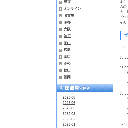
また
東京
のの
オンライン
方、
名古屋
てい
をあ
京都
大阪
プ
神戸
岡山
18:
広島
山口
18:
高松
18:
松山
「医
福岡
トレ
エン
18:
・
2026/08
「ラ
・
2026/06
アマ
・
2026/05
パブ
・
2026/03
ソリ
・
2026/02
19:
・
2026/01