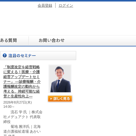
会員登録
ログイン
「制度改定を経営戦略
に変える！医療・介護
経営アップデートセミ
ナー」 ―診療報酬・介
護報酬改定の動向から
考える、持続可能な経
営と生産性向上―
2026年8月27日(木)
14:00～
流石 学 氏 ｜株式会
社メデュアクト 代表取
締役
菊地 雅洋氏｜北海
道介護福祉道場 あかい