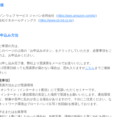
催
ゾン ウェブ サービス ジャパン合同会社（
https://aws.amazon.com/jp/
）
会社ＣＢホールディングス（
https://www.cb-hd.co.jp/
）
申込み方法
ご希望の方は、
このページの上段の「お申込みボタン」をクリックしていただき、必要事項をご
の上、お申込みください。
お申し込み完了後、弊社より受講票をメールでお送りいたします。
営業日経っても受講票が届かない場合は、恐れ入りますが
こちら
までご連絡
さい）
意事項】
受講方法および受講環境
）オンライン（インターネット配信）にて受講いただくセミナーです。
）インターネット通信環境の安定した場所で受講をお願いいたします。通信環境
り、映像や音声に乱れが生じる場合がありますので、十分にご注意ください。な
ネットワーク環境はブロードバンド(LTE / 光回線)を推奨しております。
中止またはお振替等
催行に人数に達しなかった場合や、自然災害、講師の急病など真にやむを得ない