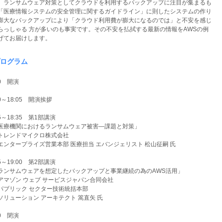
、ランサムウェア対策としてクラウドを利用するバックアップに注目が集まるも
「医療情報システムの安全管理に関するガイドライン」に則したシステムの作り
膨大なバックアップにより「クラウド利用費が膨大になるのでは」と不安を感じ
らっしゃる 方が多いのも事実です。その不安を払拭する最新の情報をAWSの例
げてお届けします。
ログラム
00 開演
00～18:05 開演挨拶
05～18:35 第1部講演
療機関におけるランサムウェア被害―課題と対策」
ンドマイクロ株式会社
タープライズ営業本部 医療担当 エバンジェリスト 松山征嗣 氏
35～19:00 第2部講演
ンサムウェアを想定したバックアップと事業継続の為のAWS活用」
ゾン ウェブ サービスジャパン合同会社
リック セクター技術統括本部
ューション アーキテクト 篙直矢 氏
00 閉演