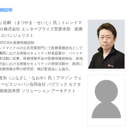
師説明
征嗣 （まつやま・せいじ）氏｜トレンドマ
ロ株式会社 エンタープライズ営業本部 医療
 エバンジェリスト
,CISA,医療情報技師
ンドマイクロの公共営業部門にて医療業種担当として
機関における情報セキュリティ対策提案や、パートナ
業活動に従事。医療情報学会や医療情報技師会、各地
究会における情報セキュリティの啓発活動や、政府に
医療情報分野の研究班、検討委員会にも協力。
矢（ふなざし・なおや）氏｜アマゾン ウェ
サービスジャパン合同会社 パブリック セクタ
術統括本部 ソリューション アーキテクト