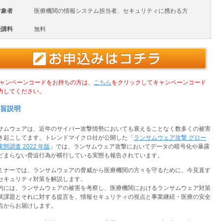
対象者
医療機関の情報システム担当者、セキュリティに携わる方
受講料
無料
キャンペーンコードをお持ちの方は、
こちら
をクリックしてキャンペーンコード
力してください。
旨説明
サムウェアは、近年のサイバー攻撃情勢においても衰えることなく数多くの被害
き起こしてます。トレンドマイクロ社が公開した「
ランサムウェア攻撃 グロー
態調査 2022 年版
」では、ランサムウェア攻撃においてデータの暗号化や暴露
どまらない脅迫行為が横行している実態も報告されています。
ミナーでは、ランサムウェアの脅威から医療機関の方々を守るために、今見直す
セキュリティ対策を解説します。
的には、ランサムウェアの被害を考察し、医療機関におけるランサムウェア対策
状課題とそれに対する提言を、情報セキュリティの視点と事業継続・医療の安全
点からお届けします。