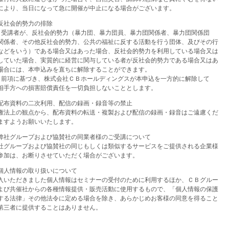
により、当日になって急に開催が中止になる場合がございます。
反社会的勢力の排除
）受講者が、反社会的勢力（暴力団、暴力団員、暴力団関係者、暴力団関係団
関係者、その他反社会的勢力、公共の福祉に反する活動を行う団体、及びその行
などをいう）である場合又はあった場合、反社会的勢力を利用している場合又は
していた場合、実質的に経営に関与している者が反社会的勢力である場合又はあ
場合には、本申込みを直ちに解除することができます。
）前項に基づき、株式会社ＣＢホールディングスが本申込を一方的に解除して
相手方への損害賠償責任を一切負担しないこととします。
配布資料の二次利用、配信の録画・録音等の禁止
権法上の観点から、配布資料の転送・複製および配信の録画・録音はご遠慮くだ
ますようお願いいたします。
弊社グループおよび協賛社の同業者様のご受講について
グループおよび協賛社の同じもしくは類似するサービスをご提供される企業様
参加は、お断りさせていただく場合がございます。
個人情報の取り扱いについて
入いただきました個人情報はセミナーの受付のために利用するほか、ＣＢグルー
よび共催社からの各種情報提供・販売活動に使用するもので、「個人情報の保護
する法律」その他法令に定める場合を除き、あらかじめお客様の同意を得ること
第三者に提供することはありません。