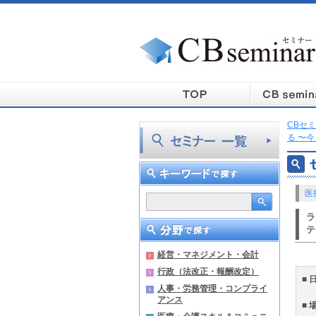
CBセミ
る 〜
医
ラ
テ
経営・マネジメント・会計
行政（法改正・報酬改定）
■ 
人事・労務管理・コンプライ
アンス
■ 