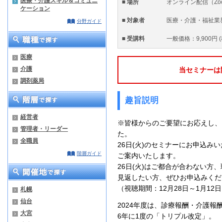
医療・介護スキル＆コミュニ
■ 場所
オンライン配信（Zo
ケーション
■ 対象者
医療・介護・福祉業
分野ガイド
■ 受講料
一般価格：9,900円 
医療
介護
当セミナーは
調剤薬局
趣旨説明
経営者
※
皆様からのご要望にお応えし、
管理者・リーダー
た。
全職員
26日(火)のセミナーにお申込み
階層ガイド
ご案内いたします。
26日(火)はご都合が合わない方
見返したい方、ぜひお申込みくだ
（視聴期間：12月28日～1月12
札幌
仙台
2024年度は、診療報酬・介護
大宮
6年に1度の「トリプル改定」。