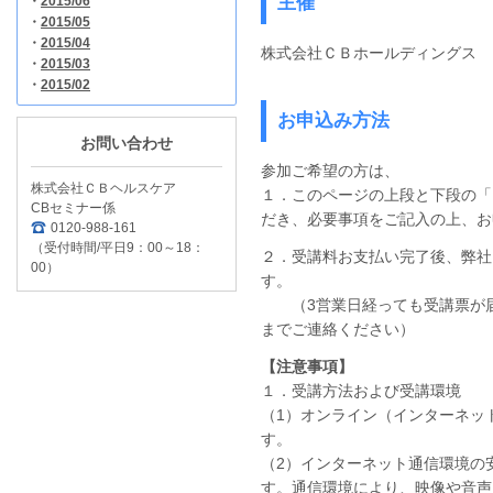
主催
・
2015/06
・
2015/05
・
2015/04
株式会社ＣＢホールディングス
・
2015/03
・
2015/02
お申込み方法
お問い合わせ
参加ご希望の方は、
株式会社ＣＢヘルスケア
１．このページの上段と下段の「
CBセミナー係
だき、必要事項をご記入の上、お
0120-988-161
（受付時間/平日9：00～18：
２．受講料お支払い完了後、弊社
00）
す。
（3営業日経っても受講票が届
までご連絡ください）
【注意事項】
１．受講方法および受講環境
（1）オンライン（インターネッ
す。
（2）インターネット通信環境の
す。通信環境により、映像や音声