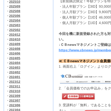
【新規購読限定！年額プランを特
・
2025/10
・法人年額プラン【3ID】93,000
・
2025/09
・
2025/08
・法人月額プラン【3ID】9,800
・
2025/06
・個人年額プラン【1ID】46,000
・
2025/04
・個人月額プラン【1ID】4,600
・
2025/03
・
2025/02
今回を機に新規登録された方も対
・
2024/12
い。
・
2024/10
・
2024/09
↓ＣＢnewsマネジメントご登録
・
2024/08
https://www.cbnews.jp/member
・
2024/06
・
2024/05
≪ ＣＢnewsマネジメント会員
・
2024/04
1. 画面右上「ログイン」よりロ
・
2024/03
・
2024/02
・
2024/01
・
2023/12
・
2023/11
2. 「会員価格でのお申込み」を
・
2023/10
・
2023/09
・
2023/07
3. 受講料が「無料」であるこ
・
2023/06
・
2023/04
さい。