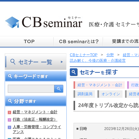
CBセミナーTOP
>
分野
>
経営・マ
読み解く、今後の医療・介護経営
経営・マネジメント・会計
行政
調剤薬局
オンライン
経営
24年度トリプル改定から
経営・マネジメント・会計
行政（法改正・報酬改定）
人事・労務管理・コンプライ
■ 日時
2023年12月26日(火)1
アンス