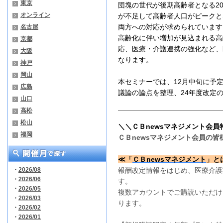
東京
団塊の世代が後期高齢者となる2
オンライン
が不足して高齢者人口がピークと
両方への対応が求められています
名古屋
高齢化に伴い増加が見込まれる高
京都
応、医療・介護連携の強化など、
大阪
なります。
神戸
岡山
本セミナーでは、12月中旬に予
広島
議論
の論点を整理、24年度改定
山口
―――――――――――――――
高松
松山
＼＼ＣＢnewsマネジメント会
福岡
ＣＢnewsマネジメント会員の
≪「
ＣＢnewsマネジメント
」と
・
2026/08
報酬改定情報をはじめ、医療介護
・
2026/06
す。
・
2026/05
複数アカウントでご購読いただけ
・
2026/03
ります。
・
2026/02
・
2026/01