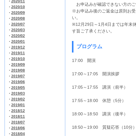
・
2020/11
お申込みが確認できない方のご
・
2020/10
※
お申込み後のご返金は原則お受
・
2020/09
い。
・
2020/08
※12月29日～1月4日までは年
・
2020/07
・
2020/03
す旨ご了承ください。
・
2020/02
・
2020/01
プログラム
・
2019/12
・
2019/11
・
2019/10
17:00 開演
・
2019/09
・
2019/08
17:00～17:05 開演挨拶
・
2019/07
・
2019/06
17:05～17:55 講演（前半）
・
2019/05
・
2019/03
・
2019/02
17:55～18:00 休憩（5分）
・
2019/01
・
2018/12
18:00～18:50 講演（後半）
・
2018/11
・
2018/07
18:50～19:00 質疑応答（10分
・
2018/06
・
2018/04