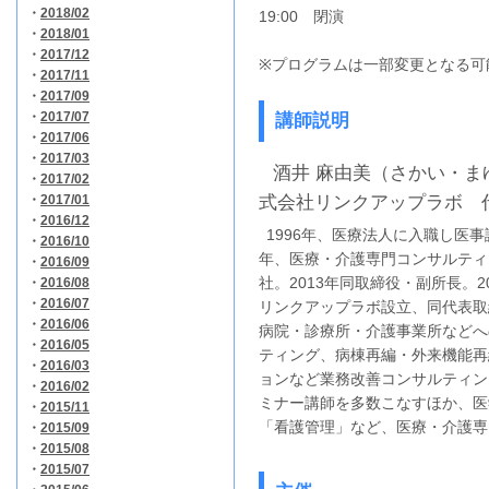
・
2018/02
19:00 閉演
・
2018/01
・
2017/12
※プログラムは一部変更となる可
・
2017/11
・
2017/09
・
2017/07
講師説明
・
2017/06
・
2017/03
酒井 麻由美（さかい・まゆ
・
2017/02
式会社リンクアップラボ 
・
2017/01
・
2016/12
1996年、医療法人に入職し医事課
・
2016/10
年、医療・介護専門コンサルティ
・
2016/09
社。2013年同取締役・副所長。2
・
2016/08
・
2016/07
リンクアップラボ設立、同代表取
・
2016/06
病院・診療所・介護事業所などへ
・
2016/05
ティング、病棟再編・外来機能再
・
2016/03
ョンなど業務改善コンサルティン
・
2016/02
ミナー講師を多数こなすほか、医
・
2015/11
「看護管理」など、医療・介護専
・
2015/09
・
2015/08
・
2015/07