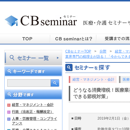
CBセミナーTOP
>
分野
>
経営・マ
業界専門の税理士が語る！「今からでき
経営・マネジメント・会計
医療
どうなる消費増税！医療業
できる節税対策」
経営・マネジメント・会計
行政（法改正・報酬改定）
■ 日時
2019年2月1日（金
人事・労務管理・コンプライ
アンス
■ 場所
歌舞伎座タワー10階