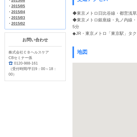
・
2015/06
・
2015/05
・
2015/04
◆東京メトロ日比谷線・都営浅草
・
2015/03
◆東京メトロ銀座線・丸ノ内線・
・
2015/02
5分
◆JR・東京メトロ「東京駅」タク
お問い合わせ
地図
株式会社ＣＢヘルスケア
CBセミナー係
0120-988-161
（受付時間/平日9：00～18：
00）