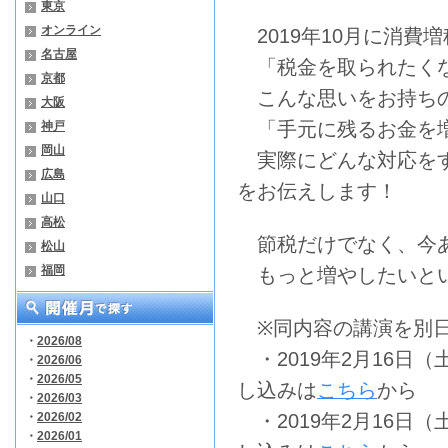
東京
オンライン
2019年10月に消費
名古屋
「税金を取られたく
京都
こんな思いをお持ち
大阪
「手元に残るお金を
神戸
岡山
実際にどんな対応をす
広島
をお伝えします！
山口
高松
節税だけでなく、今
松山
福岡
もっと増やしたいとい
※同内容の講演を別日
・
2026/08
・2019年2月16日（土
・
2026/06
・
2026/05
し込みは
こちら
から
・
2026/03
・
2026/02
・2019年2月16日（土
・
2026/01