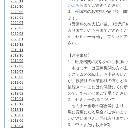
・
2020/11
が
こちら
までご連絡ください）
・
2020/10
3. 受講料のお支払い完了後、
・
2020/09
・
2020/08
ます。
・
2020/07
（受講料のお支払い後、3営業日
・
2020/03
入りますがこちらまでご連絡くだ
・
2020/02
4. セミナー当日は、プリント
・
2020/01
さい。
・
2019/12
・
2019/11
【注意事項】
・
2019/10
・
2019/09
1. 医療機関の方以外のご参加に
・
2019/08
本セミナーは医療機関の方が主
・
2019/07
システムの関係上、お申込みいた
・
2019/06
が、協賛社の同業他社の方など医
・
2019/05
後程メールまたはお電話にてお断
・
2019/03
ので、あらかじめご了承ください
・
2019/02
・
2019/01
2. セミナー会場について
・
2018/12
セミナー会場の都合等により、
・
2018/11
場に変更になる場合がございます
・
2018/07
がございません。恐れ入りますが
・
2018/06
3. 中止またはお振替等
・
2018/04