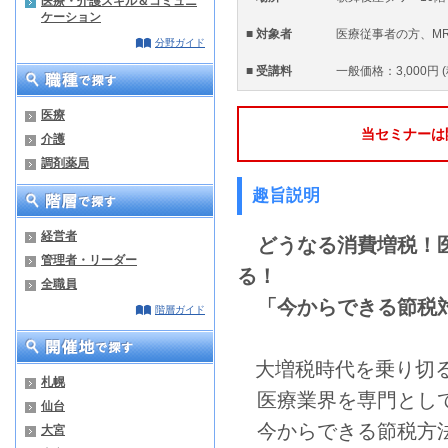
医療・介護スキル＆コミュニ
ケーション
■ 対象者
医療従事者の方、M
分野ガイド
■ 受講料
一般価格：3,000円
医療
当セミナーは
介護
調剤薬局
趣旨説明
経営者
どうなる消費増税！医
管理者・リーダー
る！
全職員
「今からできる節税
階層ガイド
大増税時代を乗り切
札幌
医療業界を専門とし
仙台
今からできる節税方
大宮