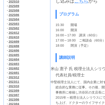
し込みは
こちら
から
・
2025/10
・
2025/09
・
2025/08
プログラム
・
2025/06
・
2025/04
・
2025/03
15:30 開場
・
2025/02
16:00 開演
・
2024/12
16:00～17:00 講演（60分）
・
2024/10
17:00～18:00 ご相談会（60
・
2024/09
18:00 閉演（予定）
・
2024/08
・
2024/06
・
2024/05
講師説明
・
2024/04
・
2024/03
米山 憲子 氏 税理士法人シリ
・
2024/02
・
2024/01
代表社員/税理士
・
2023/12
・
2023/11
中堅税理士法人にて、国内企業に対
・
2023/10
総合的な業務に従事。その後、開
・
2023/09
事務所に移籍し渋谷区の支店長に
・
2023/07
2015年～税理士法人シリウスに
・
2023/06
ち上げ、ドクターのライフサイク
・
2023/04