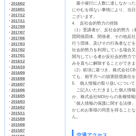
最小催行に人数に達しなかった
・
2018/02
・
2018/01
にやむを得ない事情により、当日
・
2017/12
ございます。
・
2017/11
4. 反社会的勢力の排除
・
2017/09
（1）受講者が、反社会的勢力（
・
2017/07
団関係団体、関係者、その他反社
・
2017/06
行う団体、及びその行為者などを
・
2017/03
社会的勢力を利用している場合又
・
2017/02
・
2017/01
関与している者が反社会的勢力で
・
2016/12
みを直ちに解除することができま
・
2016/10
（2）前項に基づき、株式会社C
・
2016/09
ても、相手方への損害賠償責任を
・
2016/08
5. 個人情報の取り扱いについて
・
2016/07
ご記入いただきました個人情報
・
2016/06
・
2016/05
か、株式会社MDIからの各種情
・
2016/03
「個人情報の保護に関する法律」
・
2016/02
かじめお客様の同意を得ることな
・
2015/11
ん。
・
2015/09
・
2015/08
・
2015/07
交通アクセス