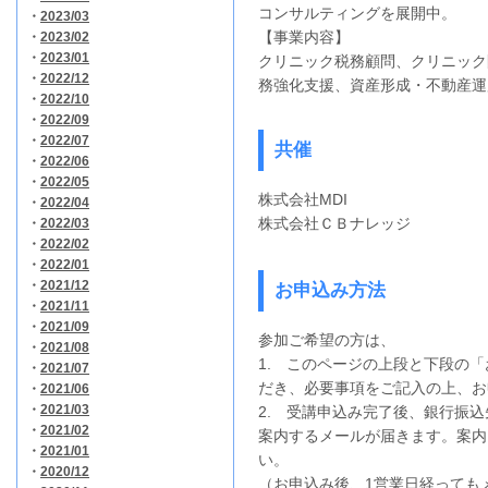
コンサルティングを展開中。
・
2023/03
【事業内容】
・
2023/02
・
2023/01
クリニック税務顧問、クリニック
・
2022/12
務強化支援、資産形成・不動産運
・
2022/10
・
2022/09
・
2022/07
共催
・
2022/06
・
2022/05
株式会社MDI
・
2022/04
株式会社ＣＢナレッジ
・
2022/03
・
2022/02
・
2022/01
・
2021/12
お申込み方法
・
2021/11
・
2021/09
参加ご希望の方は、
・
2021/08
1. このページの上段と下段の
・
2021/07
だき、必要事項をご記入の上、お
・
2021/06
・
2021/03
2. 受講申込み完了後、銀行振
・
2021/02
案内するメールが届きます。案内
・
2021/01
い。
・
2020/12
（お申込み後、1営業日経っても